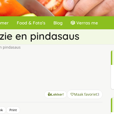
omer
Food & Foto’s
Blog
🎲 Verras me
zie en pindasaus
en pindasaus
Maak favoriet
3
👍
Lekker!
nk
Print