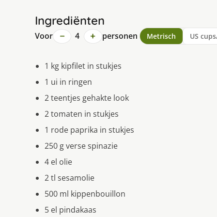
Ingrediënten
−
+
Voor
4
personen
Metrisch
US cups
1 kg kipfilet in stukjes
1 ui in ringen
2 teentjes gehakte look
2 tomaten in stukjes
1 rode paprika in stukjes
250 g verse spinazie
4 el olie
2 tl sesamolie
500 ml kippenbouillon
5 el pindakaas