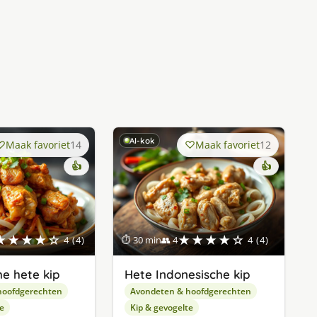
AI-kok
Maak favoriet
14
Maak favoriet
12
👍
👍
★★★★☆
★★★★☆
4 (4)
⏱ 30 min
👥 4
4 (4)
he hete kip
Hete Indonesische kip
hoofdgerechten
Avondeten & hoofdgerechten
e
Kip & gevogelte