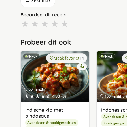
🍳
Gekookt!
Beoordeel dit recept
★
★
★
★
★
Probeer dit ook
AI-kok
AI-kok
Maak favoriet
14
👍
⏱ 60 min
👥 4
★★★★☆
4.33 (3)
⏱ 100 min
👥 8
Indische kip met
Indonesisc
pindasaus
Avondeten & 
Avondeten & hoofdgerechten
Kip & gevogelt