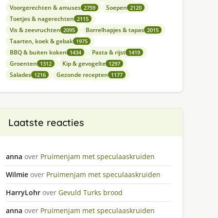
Voorgerechten & amuses
Soepen
2759
2120
Toetjes & nagerechten
2115
Vis & zeevruchten
Borrelhapjes & tapas
2095
2015
Taarten, koek & gebak
1975
BBQ & buiten koken
Pasta & rijst
1434
1419
Groenten
Kip & gevogelte
1312
1297
Salades
Gezonde recepten
1216
1177
Laatste reacties
anna
over
Pruimenjam met speculaaskruiden
Wilmie
over
Pruimenjam met speculaaskruiden
HarryLohr
over
Gevuld Turks brood
anna
over
Pruimenjam met speculaaskruiden