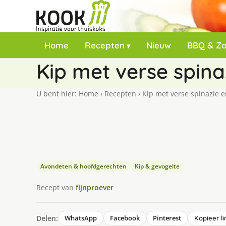
Home
Recepten
Nieuw
BBQ & Z
Kip met verse spina
U bent hier:
Home
›
Recepten
›
Kip met verse spinazie 
Avondeten & hoofdgerechten
Kip & gevogelte
Recept van
fijnproever
Delen:
WhatsApp
Facebook
Pinterest
Kopieer li