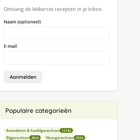
Ontvang de lekkerste recepten in je inbox.
Naam (optioneel)
E-mail
Aanmelden
Populaire categorieën
Avondeten & hoofdgerechten
12144
Bijgerechten
Vleesgerechten
3824
3024