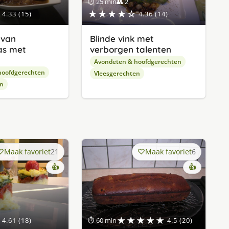
⏱ 25 min
👥 2
★★★★☆
4.33 (15)
4.36 (14)
 van
Blinde vink met
as met
verborgen talenten
Avondeten & hoofdgerechten
hoofdgerechten
Vleesgerechten
en
Maak favoriet
21
Maak favoriet
6
👍
👍
★★★★★
4.61 (18)
⏱ 60 min
4.5 (20)