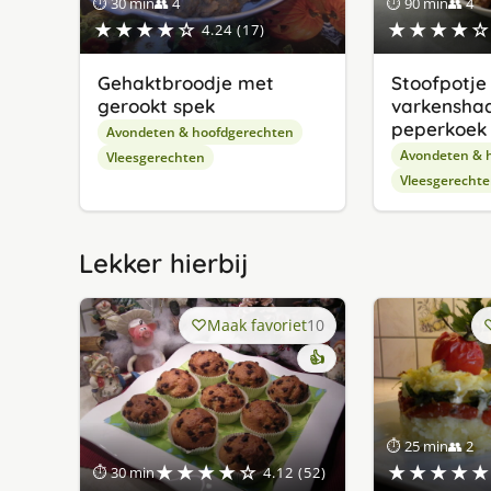
⏱ 30 min
👥 4
⏱ 90 min
👥 4
★★★★☆
★★★★☆
4.24 (17)
Gehaktbroodje met
Stoofpotje
gerookt spek
varkensha
peperkoek
Avondeten & hoofdgerechten
Avondeten & 
Vleesgerechten
Vleesgerecht
Lekker hierbij
Maak favoriet
10
👍
⏱ 25 min
👥 2
★★★★☆
★★★★★
⏱ 30 min
4.12 (52)