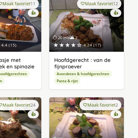
Maak favoriet
11
Maak favoriet
12
👍
👍
⏱ 20 min
👥 2
★★★★☆
4.4 (15)
4.24 (17)
asje met
Hoofdgerecht : van de
ek en spinazie
fijnproever
hoofdgerechten
Avondeten & hoofdgerechten
en
Pasta & rijst
Maak favoriet
24
Maak favoriet
2
👍
👍