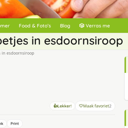
omer
Food & Foto’s
Blog
🎲 Verras me
etjes in esdoornsiroop
 in esdoornsiroop
Maak favoriet
2
👍
Lekker!
nk
Print