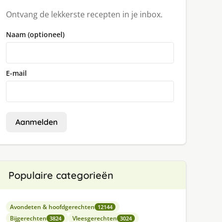
Ontvang de lekkerste recepten in je inbox.
Naam (optioneel)
E-mail
Aanmelden
Populaire categorieën
Avondeten & hoofdgerechten
12144
Bijgerechten
Vleesgerechten
3824
3024