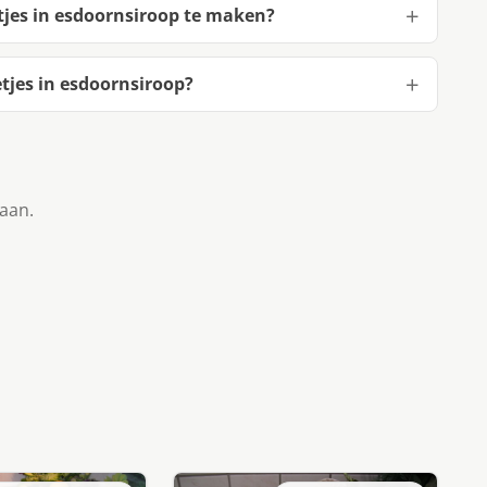
tjes in esdoornsiroop te maken?
tjes in esdoornsiroop?
taan.