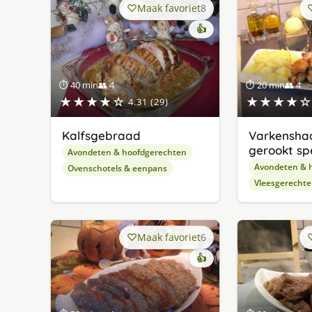
Maak favoriet
8
👍
⏱ 40 min
👥 4
⏱ 20 min
👥 4
★★★★☆
★★★★☆
4.31 (29)
Kalfsgebraad
Varkensha
gerookt sp
Avondeten & hoofdgerechten
Avondeten & 
Ovenschotels & eenpans
Vleesgerecht
Maak favoriet
6
👍