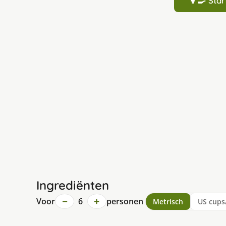
👩‍🍳 St
Ingrediënten
−
+
Voor
6
personen
Metrisch
US cups