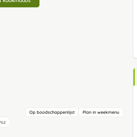
art kookmodus
Op boodschappenlijst
Plan in weekmenu
/oz