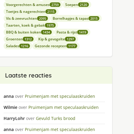
Voorgerechten & amuses
Soepen
2759
2120
Toetjes & nagerechten
2115
Vis & zeevruchten
Borrelhapjes & tapas
2095
2015
Taarten, koek & gebak
1975
BBQ & buiten koken
Pasta & rijst
1434
1419
Groenten
Kip & gevogelte
1312
1297
Salades
Gezonde recepten
1216
1177
Laatste reacties
anna
over
Pruimenjam met speculaaskruiden
Wilmie
over
Pruimenjam met speculaaskruiden
HarryLohr
over
Gevuld Turks brood
anna
over
Pruimenjam met speculaaskruiden