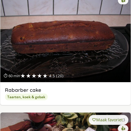
👍
★★★★★
⏱ 60 min
4.5 (20)
Rabarber cake
Taarten, koek & gebak
Maak favoriet
3
👍