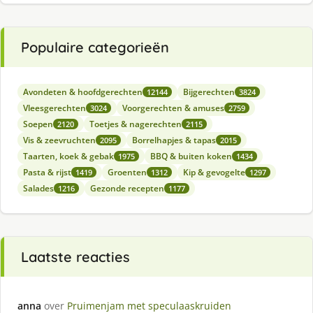
Populaire categorieën
Avondeten & hoofdgerechten
Bijgerechten
12144
3824
Vleesgerechten
Voorgerechten & amuses
3024
2759
Soepen
Toetjes & nagerechten
2120
2115
Vis & zeevruchten
Borrelhapjes & tapas
2095
2015
Taarten, koek & gebak
BBQ & buiten koken
1975
1434
Pasta & rijst
Groenten
Kip & gevogelte
1419
1312
1297
Salades
Gezonde recepten
1216
1177
Laatste reacties
anna
over
Pruimenjam met speculaaskruiden