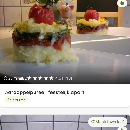
👍
★★★★★
⏱ 25 min
👥 2
4.61 (18)
Aardappelpuree : feestelijk apart
Aardappels
Maak favoriet
6