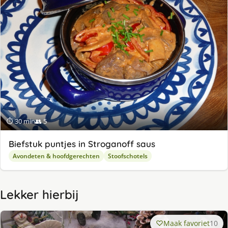
⏱ 30 min
👥 5
Biefstuk puntjes in Stroganoff saus
Avondeten & hoofdgerechten
Stoofschotels
Lekker hierbij
Maak favoriet
10