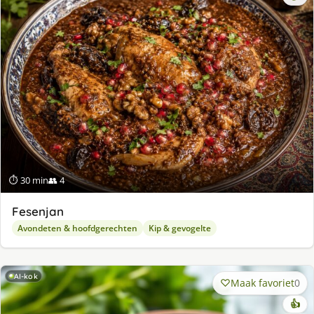
⏱ 30 min
👥 4
Fesenjan
Avondeten & hoofdgerechten
Kip & gevogelte
AI-kok
Maak favoriet
0
👍