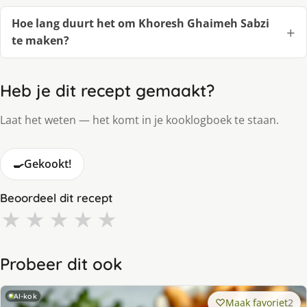
Hoe lang duurt het om Khoresh Ghaimeh Sabzi
te maken?
Heb je dit recept gemaakt?
Laat het weten — het komt in je kooklogboek te staan.
🍳
Gekookt!
Beoordeel dit recept
★
★
★
★
★
Probeer dit ook
AI-kok
Maak favoriet
2