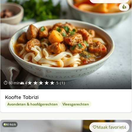
👍
★★★★★
⏱ 60 min
👥 4
5 (1)
Koofte Tabrizi
Avondeten & hoofdgerechten
Vleesgerechten
AI-kok
Maak favoriet
4