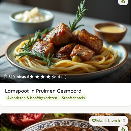
👍
★★★★☆
⏱ 510 min
👥 6
4 (1)
Lamspoot in Pruimen Gesmoord
Avondeten & hoofdgerechten
Stoofschotels
Maak favoriet
0
👍