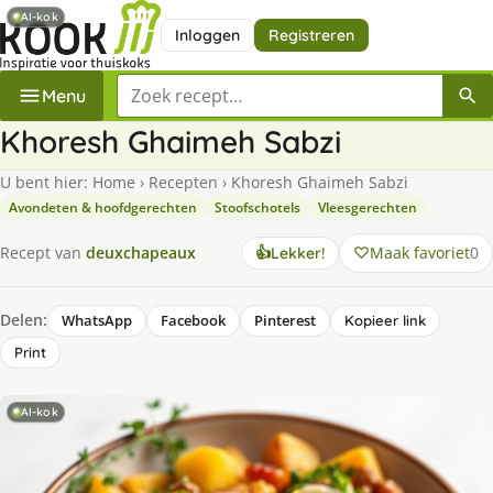
AI-kok
Inloggen
Registreren
Zoek een recept
Menu
Khoresh Ghaimeh Sabzi
U bent hier:
Home
›
Recepten
›
Khoresh Ghaimeh Sabzi
Avondeten & hoofdgerechten
Stoofschotels
Vleesgerechten
Maak favoriet
0
Recept van
deuxchapeaux
👍
Lekker!
Delen:
WhatsApp
Facebook
Pinterest
Kopieer link
Print
AI-kok