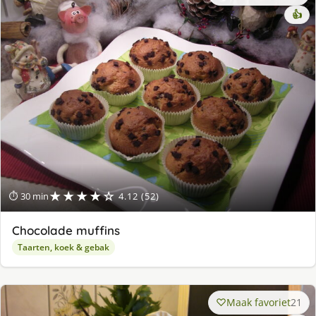
👍
★★★★☆
⏱ 30 min
4.12 (52)
Chocolade muffins
Taarten, koek & gebak
Maak favoriet
21