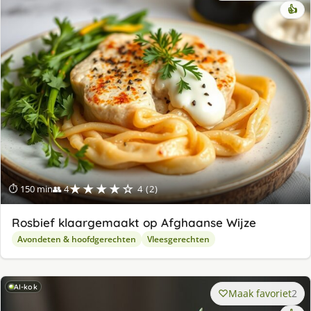
👍
★★★★☆
⏱ 150 min
👥 4
4 (2)
Rosbief klaargemaakt op Afghaanse Wijze
Avondeten & hoofdgerechten
Vleesgerechten
AI-kok
Maak favoriet
2