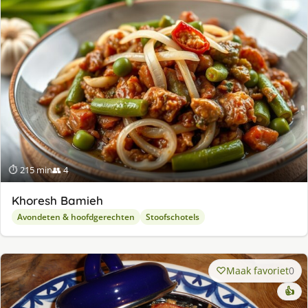
⏱ 215 min
👥 4
Khoresh Bamieh
Avondeten & hoofdgerechten
Stoofschotels
Maak favoriet
0
👍