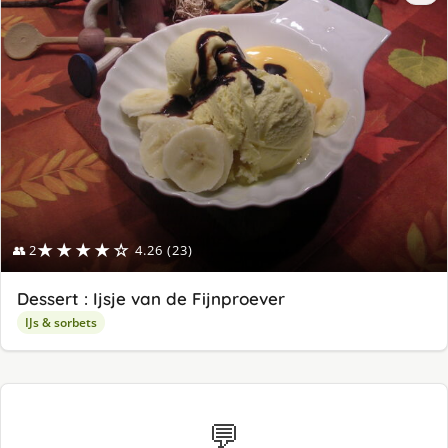
★★★★☆
👥 2
4.26 (23)
Dessert : Ijsje van de Fijnproever
IJs & sorbets
💬