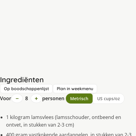
Ingrediënten
Op boodschappenlijst
Plan in weekmenu
−
+
Voor
8
personen
Metrisch
US cups/oz
1 kilogram lamsvlees (lamsschouder, ontbeend en
ontvet, in stukken van 2-3 cm)
400 gram vastkokende aardappelen, in stukken van 2-3