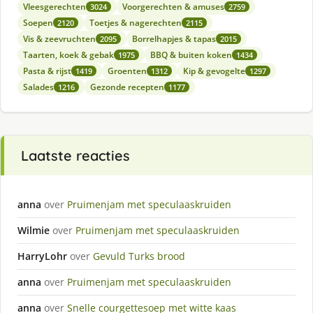
Vleesgerechten
Voorgerechten & amuses
3024
2759
Soepen
Toetjes & nagerechten
2120
2115
Vis & zeevruchten
Borrelhapjes & tapas
2095
2015
Taarten, koek & gebak
BBQ & buiten koken
1975
1434
Pasta & rijst
Groenten
Kip & gevogelte
1419
1312
1297
Salades
Gezonde recepten
1216
1177
Laatste reacties
anna
over
Pruimenjam met speculaaskruiden
Wilmie
over
Pruimenjam met speculaaskruiden
HarryLohr
over
Gevuld Turks brood
anna
over
Pruimenjam met speculaaskruiden
anna
over
Snelle courgettesoep met witte kaas