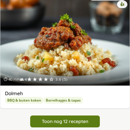
👍
★★★★☆
⏱ 40 min
👥 4
3.6 (5)
Dolmeh
BBQ & buiten koken
Borrelhapjes & tapas
Toon nog 12 recepten