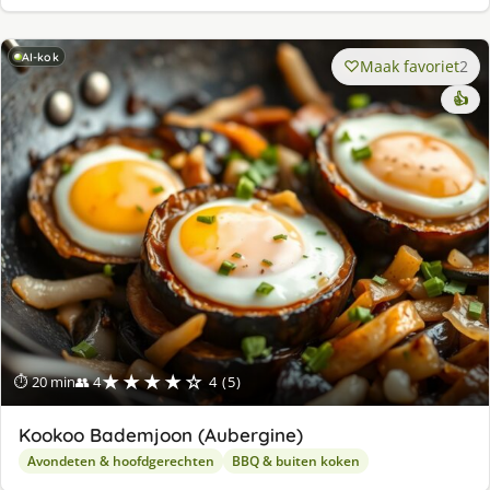
AI-kok
Maak favoriet
2
👍
★★★★☆
⏱ 20 min
👥 4
4 (5)
Kookoo Bademjoon (Aubergine)
Avondeten & hoofdgerechten
BBQ & buiten koken