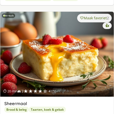
AI-kok
Maak favoriet
2
👍
★★★★☆
⏱ 20 min
👥 2
4 (5)
Sheermaal
Brood & beleg
Taarten, koek & gebak