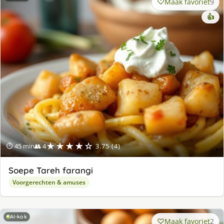
Maak favoriet
9
👍
★★★★☆
⏱ 45 min
👥 4
3.75 (4)
Soepe Tareh farangi
Voorgerechten & amuses
AI-kok
Maak favoriet
2