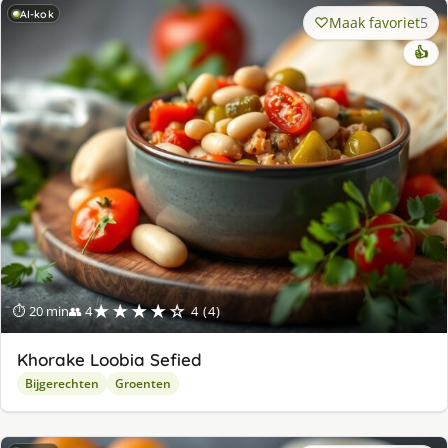
AI-kok
Maak favoriet
5
👍
★★★★☆
⏱ 20 min
👥 4
4 (4)
Khorake Loobia Sefied
Bijgerechten
Groenten