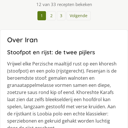
12 van 33 recepten bekeken
1
2
3
Volgende
Over Iran
Stoofpot en rijst: de twee pijlers
Vrijwel elke Perzische maaltijd rust op een khoresh
(stoofpot) en een polo (rijstgerecht). Fesenjan is de
beroemdste stoof: gemalen walnoten en
granaatappelmelasse vormen samen een diepe,
zoetzure saus rond kip of eend. Khoreshte Karafs
laat zien dat zelfs bleekselderij een hoofdrol kan
spelen, langzaam gestoofd met verse kruiden. Aan
de rijstkant is Loobia polo een echte klassieker:
sperziebonen en gekruid gehakt worden luchtig
door de rijst geschept.