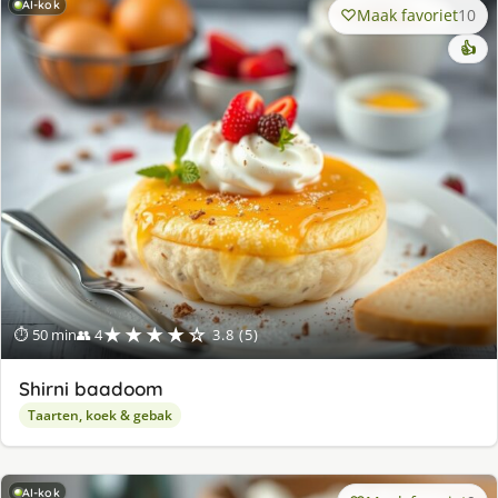
AI-kok
Maak favoriet
10
👍
★★★★☆
⏱ 50 min
👥 4
3.8 (5)
Shirni baadoom
Taarten, koek & gebak
AI-kok