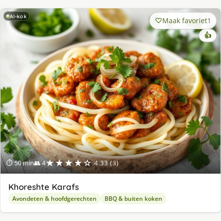
AI-kok
Maak favoriet
1
👍
★★★★☆
⏱ 50 min
👥 4
4.33 (3)
Khoreshte Karafs
Avondeten & hoofdgerechten
BBQ & buiten koken