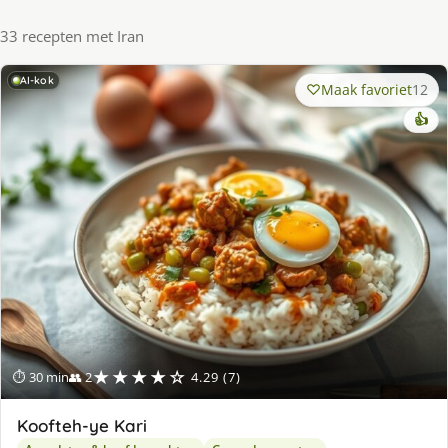
33 recepten met Iran
AI-kok
Maak favoriet
12
👍
★★★★☆
⏱ 30 min
👥 2
4.29 (7)
Koofteh-ye Kari