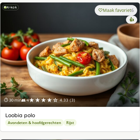
AI-kok
Maak favoriet
6
👍
★★★★☆
⏱ 30 min
👥 4
4.33 (3)
Loobia polo
Avondeten & hoofdgerechten
Rijst