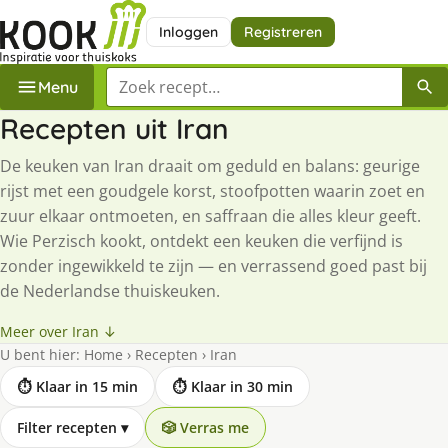
Inloggen
Registreren
Zoek een recept
Menu
Recepten uit Iran
De keuken van Iran draait om geduld en balans: geurige
rijst met een goudgele korst, stoofpotten waarin zoet en
zuur elkaar ontmoeten, en saffraan die alles kleur geeft.
Wie Perzisch kookt, ontdekt een keuken die verfijnd is
zonder ingewikkeld te zijn — en verrassend goed past bij
de Nederlandse thuiskeuken.
Meer over Iran ↓
U bent hier:
Home
›
Recepten
›
Iran
⏱ Klaar in 15 min
⏱ Klaar in 30 min
Filter recepten
▾
🎲 Verras me