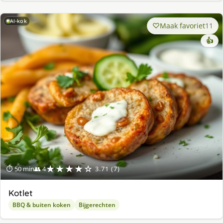
AI-kok
Maak favoriet
11
👍
★★★★☆
⏱ 50 min
👥 4
3.71 (7)
Kotlet
BBQ & buiten koken
Bijgerechten