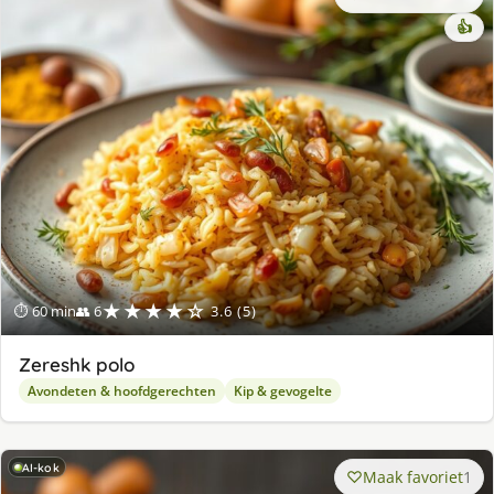
👍
★★★★☆
⏱ 60 min
👥 6
3.6 (5)
Zereshk polo
Avondeten & hoofdgerechten
Kip & gevogelte
AI-kok
Maak favoriet
1