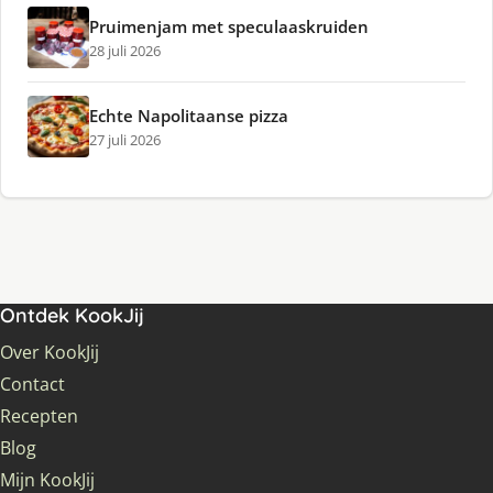
Pruimenjam met speculaaskruiden
28 juli 2026
Echte Napolitaanse pizza
27 juli 2026
Ontdek KookJij
Over KookJij
Contact
Recepten
Blog
Mijn KookJij