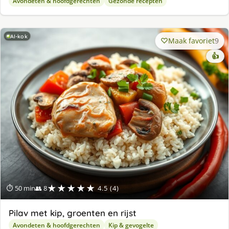
Avondeten & hoofdgerechten
Gezonde recepten
AI-kok
Maak favoriet
9
👍
★★★★★
⏱ 50 min
👥 8
4.5 (4)
Pilav met kip, groenten en rijst
Avondeten & hoofdgerechten
Kip & gevogelte