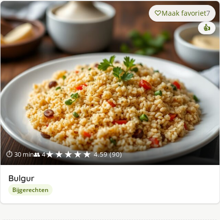
Maak favoriet
7
👍
★★★★★
⏱ 30 min
👥 4
4.59 (90)
Bulgur
Bijgerechten