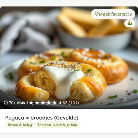
Maak favoriet
19
👍
★★★★★
⏱ 70 min
👥 1
4.62 (101)
Pogaça = broodjes (Gevulde)
Brood & beleg
Taarten, koek & gebak