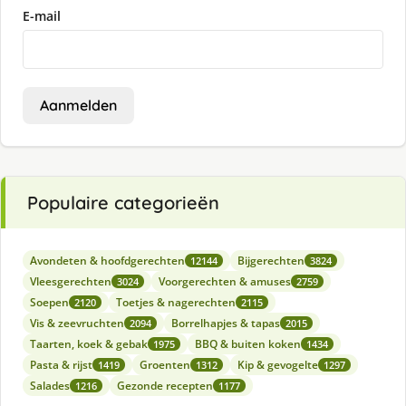
E-mail
Aanmelden
Populaire categorieën
Avondeten & hoofdgerechten
Bijgerechten
12144
3824
Vleesgerechten
Voorgerechten & amuses
3024
2759
Soepen
Toetjes & nagerechten
2120
2115
Vis & zeevruchten
Borrelhapjes & tapas
2094
2015
Taarten, koek & gebak
BBQ & buiten koken
1975
1434
Pasta & rijst
Groenten
Kip & gevogelte
1419
1312
1297
Salades
Gezonde recepten
1216
1177