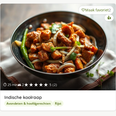
Maak favoriet
2
👍
★★★★★
⏱ 25 min
👥 2
5 (2)
Indische koolraap
Avondeten & hoofdgerechten
Rijst