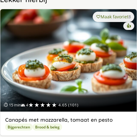
Maak favoriet
8
👍
★★★★★
⏱ 15 min
👥 4
4.65 (101)
Canapés met mozzarella, tomaat en pesto
Bijgerechten
Brood & beleg