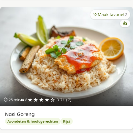
Maak favoriet
2
👍
★★★★☆
⏱ 25 min
👥 8
3.71 (7)
Nasi Goreng
Avondeten & hoofdgerechten
Rijst