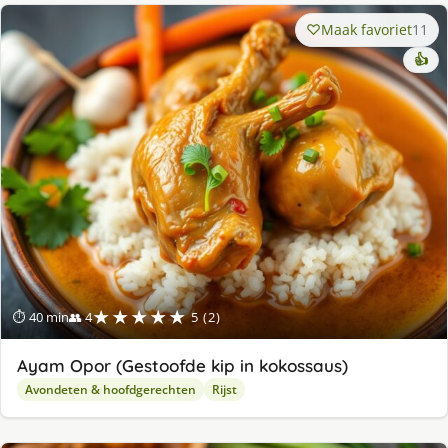
Maak favoriet
11
👍
★★★★★
⏱ 40 min
👥 4
5 (2)
Ayam Opor (Gestoofde kip in kokossaus)
Avondeten & hoofdgerechten
Rijst