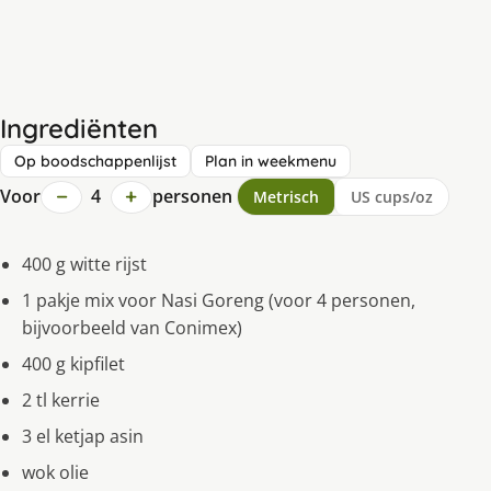
Ingrediënten
Op boodschappenlijst
Plan in weekmenu
−
+
Voor
4
personen
Metrisch
US cups/oz
400 g witte rijst
1 pakje mix voor Nasi Goreng (voor 4 personen,
bijvoorbeeld van Conimex)
400 g kipfilet
2 tl kerrie
3 el ketjap asin
wok olie