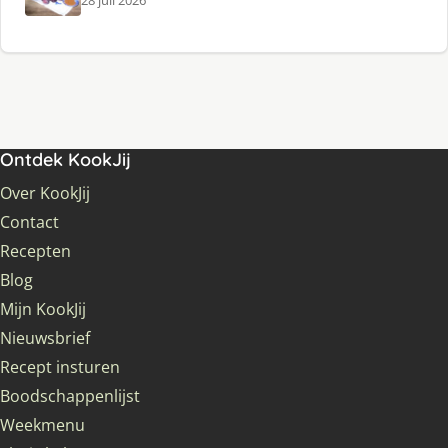
28 juli 2026
Ontdek KookJij
Over KookJij
Contact
Recepten
Blog
Mijn KookJij
Nieuwsbrief
Recept insturen
Boodschappenlijst
Weekmenu