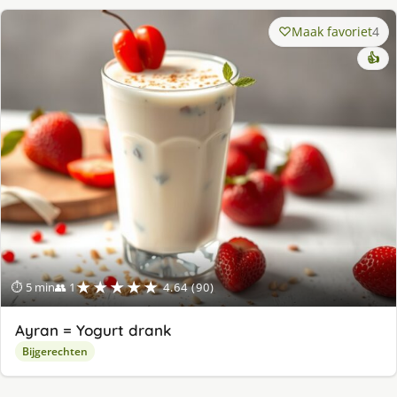
Maak favoriet
4
👍
★★★★★
⏱ 5 min
👥 1
4.64 (90)
Ayran = Yogurt drank
Bijgerechten