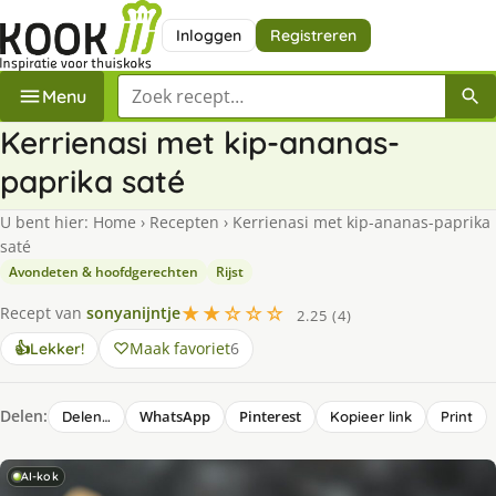
Inloggen
Registreren
Zoek een recept
Menu
Kerrienasi met kip-ananas-
paprika saté
U bent hier:
Home
›
Recepten
›
Kerrienasi met kip-ananas-paprika
saté
Avondeten & hoofdgerechten
Rijst
★★☆☆☆
Recept van
sonyanijntje
2.25 (4)
Maak favoriet
6
👍
Lekker!
Delen:
WhatsApp
Pinterest
Delen…
Kopieer link
Print
AI-kok