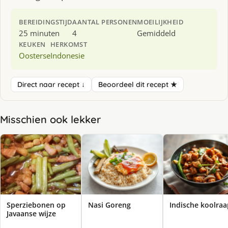
BEREIDINGSTIJD
AANTAL PERSONEN
MOEILIJKHEID
25 minuten
4
Gemiddeld
KEUKEN
HERKOMST
Oosterse
Indonesie
Direct naar recept ↓
Beoordeel dit recept ★
Misschien ook lekker
Sperziebonen op
Nasi Goreng
Indische koolraa
Javaanse wijze