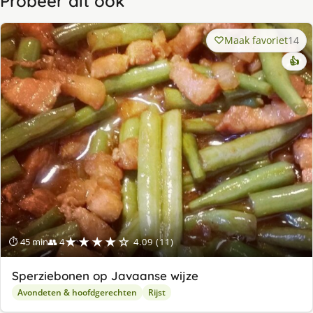
Probeer dit ook
Maak favoriet
14
👍
★★★★☆
⏱ 45 min
👥 4
4.09 (11)
Sperziebonen op Javaanse wijze
Avondeten & hoofdgerechten
Rijst