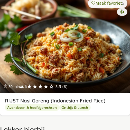
Maak favoriet
5
👍
★★★★☆
⏱ 30 min
👥 6
3.5 (8)
RIJST Nasi Goreng (Indonesian Fried Rice)
Avondeten & hoofdgerechten
Ontbijt & Lunch
Lekker hierbij