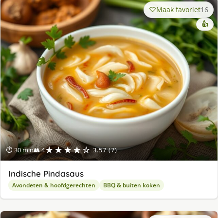
Maak favoriet
16
👍
★★★★☆
⏱ 30 min
👥 4
3.57 (7)
Indische Pindasaus
Avondeten & hoofdgerechten
BBQ & buiten koken