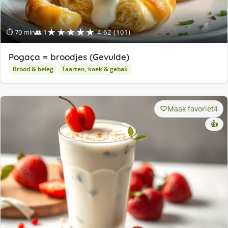
★★★★★
⏱ 70 min
👥 1
4.62 (101)
Pogaça = broodjes (Gevulde)
Brood & beleg
Taarten, koek & gebak
Maak favoriet
4
👍