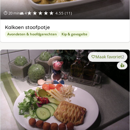
★★★★★
⏱ 20 min
👥 4
4.55 (11)
Kalkoen stoofpotje
Avondeten & hoofdgerechten
Kip & gevogelte
Maak favoriet
2
👍