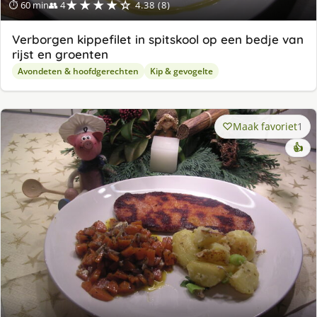
★★★★☆
⏱ 60 min
👥 4
4.38 (8)
Verborgen kippefilet in spitskool op een bedje van
rijst en groenten
Avondeten & hoofdgerechten
Kip & gevogelte
Maak favoriet
1
👍