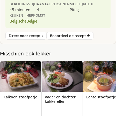
BEREIDINGSTIJD
AANTAL PERSONEN
MOEILIJKHEID
45 minuten
4
Pittig
KEUKEN
HERKOMST
Belgische
Belgie
Direct naar recept ↓
Beoordeel dit recept ★
Misschien ook lekker
Kalkoen stoofpotje
Vader en dochter
Lente stoofpotje
kokkerellen