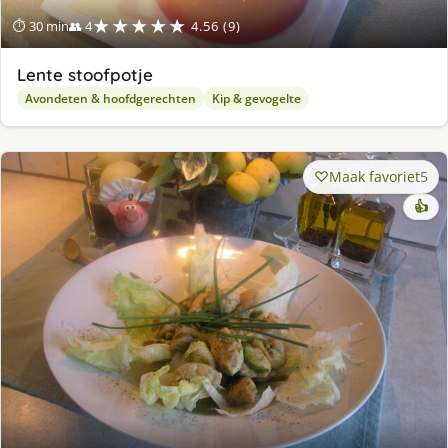
★★★★★
⏱ 30 min
👥 4
4.56 (9)
Lente stoofpotje
Avondeten & hoofdgerechten
Kip & gevogelte
Maak favoriet
5
👍