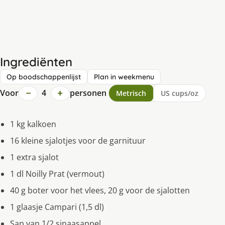
Ingrediënten
Op boodschappenlijst
Plan in weekmenu
−
+
Voor
4
personen
Metrisch
US cups/oz
1 kg kalkoen
16 kleine sjalotjes voor de garnituur
1 extra sjalot
1 dl Noilly Prat (vermout)
40 g boter voor het vlees, 20 g voor de sjalotten
1 glaasje Campari (1,5 dl)
Sap van 1/2 sinaasappel