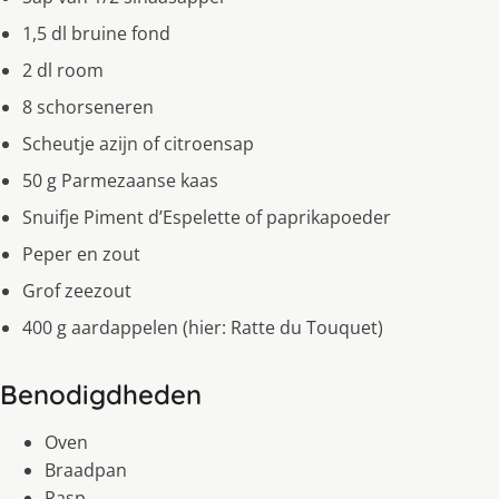
1,5 dl bruine fond
2 dl room
8 schorseneren
Scheutje azijn of citroensap
50 g Parmezaanse kaas
Snuifje Piment d’Espelette of paprikapoeder
Peper en zout
Grof zeezout
400 g aardappelen (hier: Ratte du Touquet)
Benodigdheden
Oven
Braadpan
Rasp