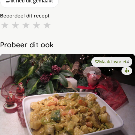
🍳
Ik heb dit gemaakt
Beoordeel dit recept
★
★
★
★
★
Probeer dit ook
Maak favoriet
4
👍