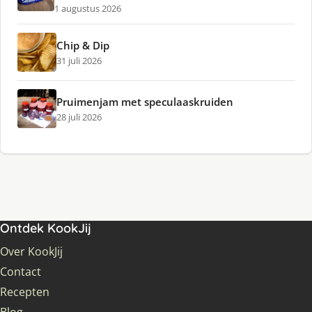
1 augustus 2026
Chip & Dip
31 juli 2026
Pruimenjam met speculaaskruiden
28 juli 2026
Ontdek KookJij
Over KookJij
Contact
Recepten