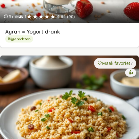
★★★★★
⏱ 5 min
👥 1
4.64 (90)
Ayran = Yogurt drank
Bijgerechten
Maak favoriet
7
👍