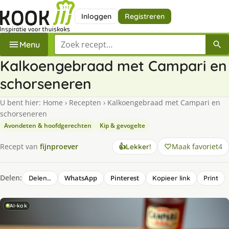
Inloggen
Registreren
Zoek een recept
Menu
Kalkoengebraad met Campari en
schorseneren
U bent hier:
Home
›
Recepten
›
Kalkoengebraad met Campari en
schorseneren
Avondeten & hoofdgerechten
Kip & gevogelte
Maak favoriet
4
Recept van
fijnproever
👍
Lekker!
Delen:
WhatsApp
Pinterest
Delen…
Kopieer link
Print
AI-kok