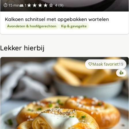
★★★★☆
⏱ 15 min
👥 1
4 (9)
Kalkoen schnitsel met opgebakken wortelen
Avondeten & hoofdgerechten
Kip & gevogelte
Lekker hierbij
Maak favoriet
19
👍