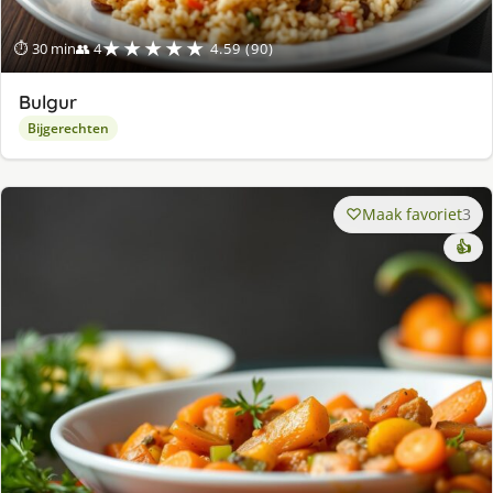
★★★★★
⏱ 30 min
👥 4
4.59 (90)
Bulgur
Bijgerechten
Maak favoriet
3
👍