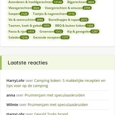
Avondeten & hoofdgerechten
Bijgerechten
12144
3824
Vleesgerechten
Voorgerechten & amuses
3024
2759
Soepen
Toetjes & nagerechten
2120
2115
Vis & zeevruchten
Borrelhapjes & tapas
2094
2015
Taarten, koek & gebak
BBQ & buiten koken
1975
1434
Pasta & rijst
Groenten
Kip & gevogelte
1419
1312
1297
Salades
Gezonde recepten
1216
1177
Laatste reacties
HarryLohr
over
Camping koken: 5 makkelijke recepten en
tips voor op de camping
anna
over
Pruimenjam met speculaaskruiden
Wilmie
over
Pruimenjam met speculaaskruiden
HarryLohr
over
Gevuld Turks brood