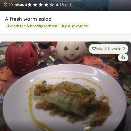
★★★★☆
⏱ 20 min
👥 4
4.15 (13)
A fresh warm salad
Avondeten & hoofdgerechten
Kip & gevogelte
Maak favoriet
2
👍