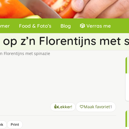
omer
Food & Foto’s
Blog
🎲 Verras me
op z’n Florentijns met 
n Florentijns met spinazie
Maak favoriet
1
👍
Lekker!
nk
Print