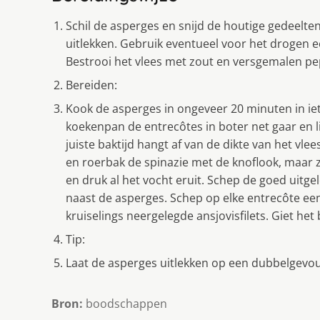
Schil de asperges en snijd de houtige gedeelte
uitlekken. Gebruik eventueel voor het drogen ee
Bestrooi het vlees met zout en versgemalen pe
Bereiden:
Kook de asperges in ongeveer 20 minuten in iet
koekenpan de entrecôtes in boter net gaar en 
juiste baktijd hangt af van de dikte van het vlee
en roerbak de spinazie met de knoflook, maar z
en druk al het vocht eruit. Schep de goed uitge
naast de asperges. Schep op elke entrecôte een
kruiselings neergelegde ansjovisfilets. Giet he
Tip:
Laat de asperges uitlekken op een dubbelgev
Bron:
boodschappen