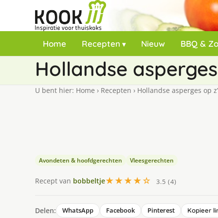
Home
Recepten
Nieuw
BBQ & Z
Hollandse asperges 
U bent hier:
Home
›
Recepten
›
Hollandse asperges op z’
Avondeten & hoofdgerechten
Vleesgerechten
★★★★☆
Recept van
bobbeltje
3.5 (4)
Delen:
WhatsApp
Facebook
Pinterest
Kopieer li