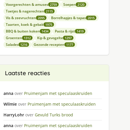
Voorgerechten & amuses
Soepen
2759
2120
Toetjes & nagerechten
2115
Vis & zeevruchten
Borrelhapjes & tapas
2095
2015
Taarten, koek & gebak
1975
BBQ & buiten koken
Pasta & rijst
1434
1419
Groenten
Kip & gevogelte
1312
1297
Salades
Gezonde recepten
1216
1177
Laatste reacties
anna
over
Pruimenjam met speculaaskruiden
Wilmie
over
Pruimenjam met speculaaskruiden
HarryLohr
over
Gevuld Turks brood
anna
over
Pruimenjam met speculaaskruiden