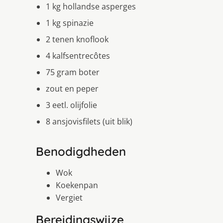
1 kg hollandse asperges
1 kg spinazie
2 tenen knoflook
4 kalfsentrecôtes
75 gram boter
zout en peper
3 eetl. olijfolie
8 ansjovisfilets (uit blik)
Benodigdheden
Wok
Koekenpan
Vergiet
Bereidingswijze