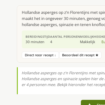
Hollandse asperges op z’n Florentijns met spi
maakt het in ongeveer 30 minuten, genoeg voo
hollandse asperges, spinazie en tenen knoflo
BEREIDINGSTIJD
AANTAL PERSONEN
MOEILIJKHEID
K
30 minuten
4
Makkelijk
E
Direct naar recept ↓
Beoordeel dit recept ★
Hollandse asperges op z’n Florentijns met spina
Hollandse asperges en spinazie spelen hier de
er 4 personen mee. Bekijk hieronder het recep