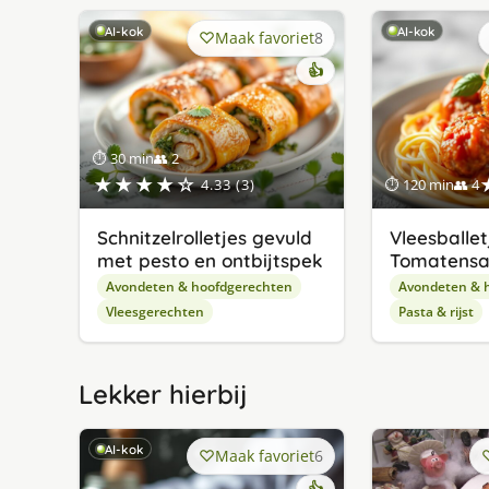
AI-kok
AI-kok
Maak favoriet
8
👍
⏱ 30 min
👥 2
★★★★☆
4.33 (3)
⏱ 120 min
👥 4
Schnitzelrolletjes gevuld
Vleesballe
met pesto en ontbijtspek
Tomatensa
Avondeten & hoofdgerechten
Avondeten & 
Vleesgerechten
Pasta & rijst
Lekker hierbij
AI-kok
Maak favoriet
6
👍