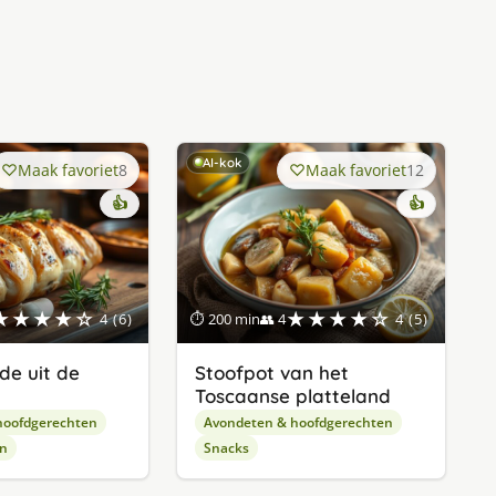
AI-kok
Maak favoriet
8
Maak favoriet
12
👍
👍
★★★★☆
★★★★☆
4 (6)
⏱ 200 min
👥 4
4 (5)
de uit de
Stoofpot van het
Toscaanse platteland
hoofdgerechten
Avondeten & hoofdgerechten
en
Snacks