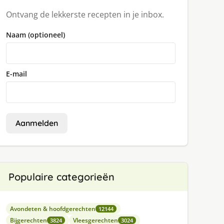
Ontvang de lekkerste recepten in je inbox.
Naam (optioneel)
E-mail
Aanmelden
Populaire categorieën
Avondeten & hoofdgerechten
12144
Bijgerechten
Vleesgerechten
3824
3024