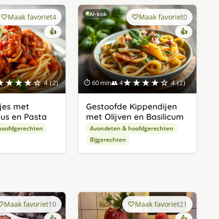
AI-kok
Maak favoriet
4
Maak favoriet
0
👍
👍
★★★★☆
★★★★☆
4 (2)
⏱ 60 min
👥 4
4 (2)
tjes met
Gestoofde Kippendijen
us en Pasta
met Olijven en Basilicum
hoofdgerechten
Avondeten & hoofdgerechten
Bijgerechten
Maak favoriet
10
Maak favoriet
21
👍
👍