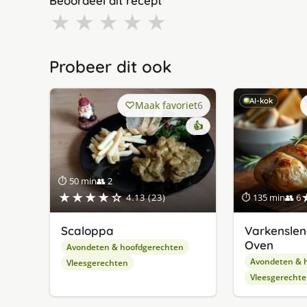
Beoordeel dit recept
★
★
★
★
★
Probeer dit ook
AI-kok
Maak favoriet
6
👍
⏱ 50 min
👥 2
★★★★☆
4.13 (23)
⏱ 135 min
👥 6
Scaloppa
Varkenslen
Oven
Avondeten & hoofdgerechten
Avondeten & 
Vleesgerechten
Vleesgerecht