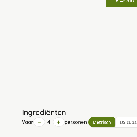
👩‍🍳 St
Ingrediënten
−
+
Voor
4
personen
Metrisch
US cups