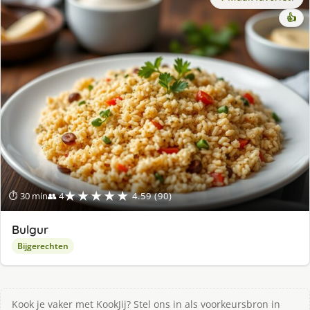
👍
★★★★★
⏱ 30 min
👥 4
4.59 (90)
Bulgur
Bijgerechten
Kook je vaker met KookJij? Stel ons in als voorkeursbron in