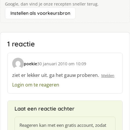
Google, dan vind je onze recepten sneller terug.
Instellen als voorkeursbron
1 reactie
poekie
30 januari 2010 om 10:09
s
c
ziet er lekker uit. ga het gauw proberen.
Melden
h
Login om te reageren
r
e
e
f
Laat een reactie achter
:
Reageren kan met een gratis account, zodat