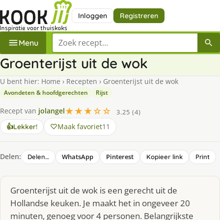
Inloggen
Registreren
Zoek een recept
Menu
Groenterijst uit de wok
U bent hier:
Home
›
Recepten
›
Groenterijst uit de wok
Avondeten & hoofdgerechten
Rijst
★★★☆☆
Recept van
jolangel
3.25 (4)
Maak favoriet
11
👍
Lekker!
Delen:
WhatsApp
Pinterest
Delen…
Kopieer link
Print
Groenterijst uit de wok is een gerecht uit de
Hollandse keuken. Je maakt het in ongeveer 20
minuten, genoeg voor 4 personen. Belangrijkste