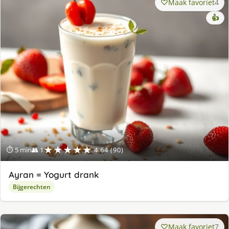
Maak favoriet
4
👍
★★★★★
⏱ 5 min
👥 1
4.64 (90)
Ayran = Yogurt drank
Bijgerechten
Maak favoriet
7