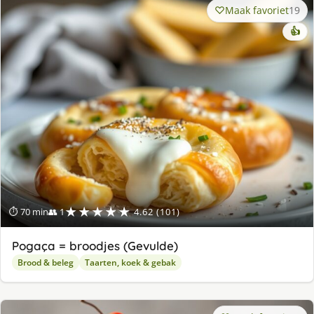
Maak favoriet
19
👍
★★★★★
⏱ 70 min
👥 1
4.62 (101)
Pogaça = broodjes (Gevulde)
Brood & beleg
Taarten, koek & gebak