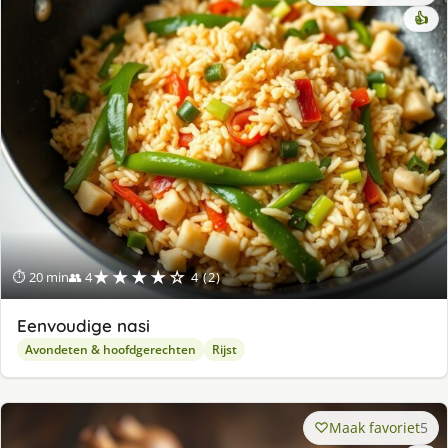
👍
★★★★☆
⏱ 20 min
👥 4
4 (2)
Eenvoudige nasi
Avondeten & hoofdgerechten
Rijst
Maak favoriet
5