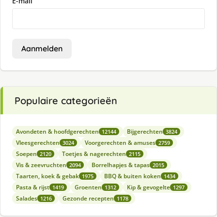
E-mail
Aanmelden
Populaire categorieën
Avondeten & hoofdgerechten
Bijgerechten
12144
3824
Vleesgerechten
Voorgerechten & amuses
3024
2759
Soepen
Toetjes & nagerechten
2120
2115
Vis & zeevruchten
Borrelhapjes & tapas
2094
2015
Taarten, koek & gebak
BBQ & buiten koken
1975
1434
Pasta & rijst
Groenten
Kip & gevogelte
1419
1312
1297
Salades
Gezonde recepten
1216
1178