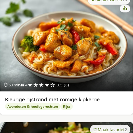
👍
★★★★☆
⏱ 50 min
👥 4
3.5 (6)
Kleurige rijstrand met romige kipkerrie
Avondeten & hoofdgerechten
Rijst
Maak favoriet
2