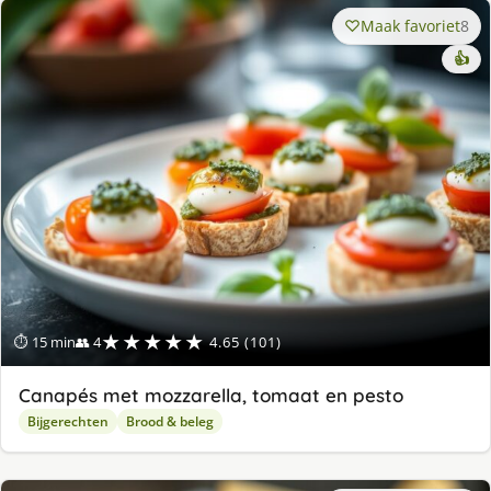
Maak favoriet
8
👍
★★★★★
⏱ 15 min
👥 4
4.65 (101)
Canapés met mozzarella, tomaat en pesto
Bijgerechten
Brood & beleg