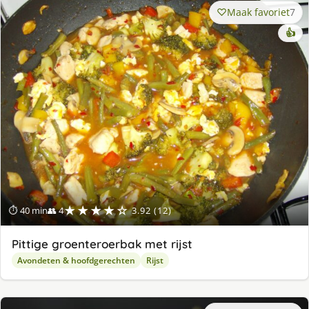
Maak favoriet
7
👍
★★★★☆
⏱ 40 min
👥 4
3.92 (12)
Pittige groenteroerbak met rijst
Avondeten & hoofdgerechten
Rijst