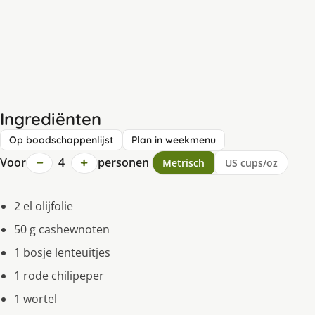
Ingrediënten
Op boodschappenlijst
Plan in weekmenu
−
+
Voor
4
personen
Metrisch
US cups/oz
2 el olijfolie
50 g cashewnoten
1 bosje lenteuitjes
1 rode chilipeper
1 wortel