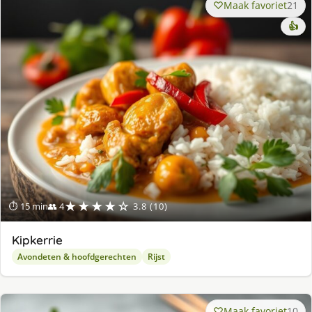
Maak favoriet
21
👍
★★★★☆
⏱ 15 min
👥 4
3.8 (10)
Kipkerrie
Avondeten & hoofdgerechten
Rijst
Maak favoriet
10