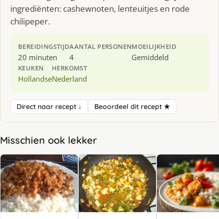
ingrediënten: cashewnoten, lenteuitjes en rode
chilipeper.
BEREIDINGSTIJD
AANTAL PERSONEN
MOEILIJKHEID
20 minuten
4
Gemiddeld
KEUKEN
HERKOMST
Hollandse
Nederland
Direct naar recept ↓
Beoordeel dit recept ★
Misschien ook lekker