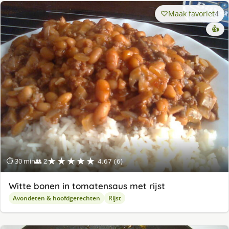
Maak favoriet
4
👍
★★★★★
⏱ 30 min
👥 2
4.67 (6)
Witte bonen in tomatensaus met rijst
Avondeten & hoofdgerechten
Rijst