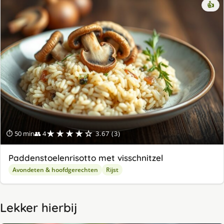
👍
★★★★☆
⏱ 50 min
👥 4
3.67 (3)
Paddenstoelenrisotto met visschnitzel
Avondeten & hoofdgerechten
Rijst
Lekker hierbij