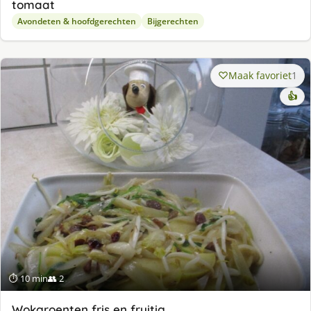
tomaat
Avondeten & hoofdgerechten
Bijgerechten
Maak favoriet
1
👍
⏱ 10 min
👥 2
Wokgroenten fris en fruitig