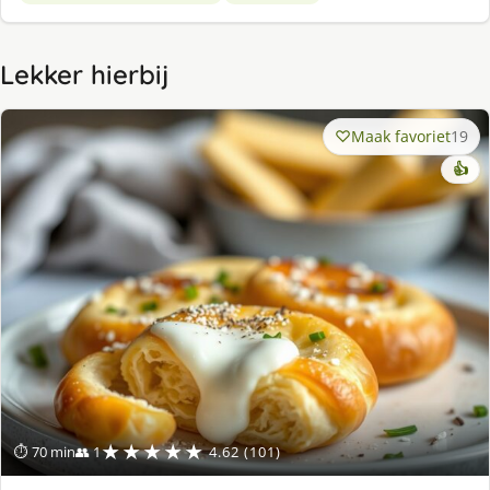
Lekker hierbij
Maak favoriet
19
👍
★★★★★
⏱ 70 min
👥 1
4.62 (101)