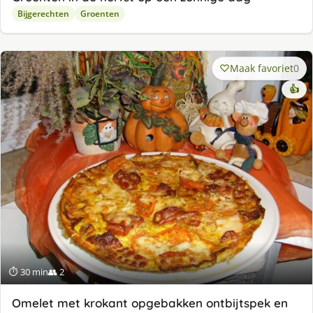
Bijgerechten
Groenten
Maak favoriet
0
👍
⏱ 30 min
👥 2
Omelet met krokant opgebakken ontbijtspek en