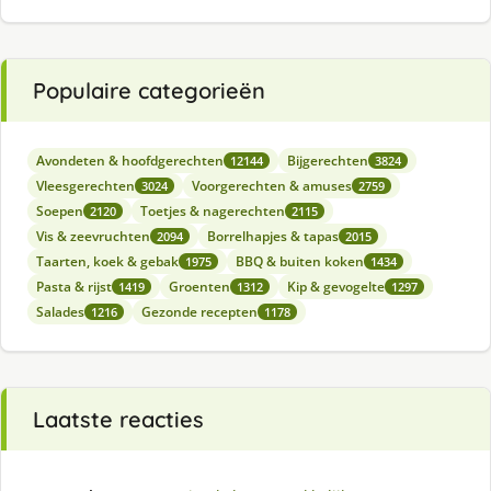
Populaire categorieën
Avondeten & hoofdgerechten
Bijgerechten
12144
3824
Vleesgerechten
Voorgerechten & amuses
3024
2759
Soepen
Toetjes & nagerechten
2120
2115
Vis & zeevruchten
Borrelhapjes & tapas
2094
2015
Taarten, koek & gebak
BBQ & buiten koken
1975
1434
Pasta & rijst
Groenten
Kip & gevogelte
1419
1312
1297
Salades
Gezonde recepten
1216
1178
Laatste reacties