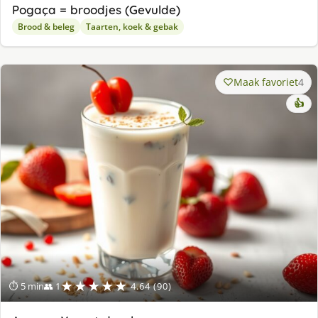
Pogaça = broodjes (Gevulde)
Brood & beleg
Taarten, koek & gebak
Maak favoriet
4
👍
★★★★★
⏱ 5 min
👥 1
4.64 (90)