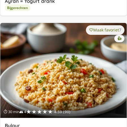
Ayran = Yogurt drank
Bijgerechten
Maak favoriet
7
👍
★★★★★
⏱ 30 min
👥 4
4.59 (90)
Bulgur