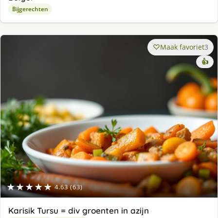
Bijgerechten
Maak favoriet
3
👍
★★★★★
4.63 (63)
Karisik Tursu = div groenten in azijn