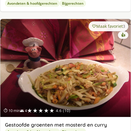
Avondeten & hoofdgerechten
Bijgerechten
Maak favoriet
3
👍
★★★★★
⏱ 10 min
👥 4
4.6 (10)
Gestoofde groenten met mosterd en curry