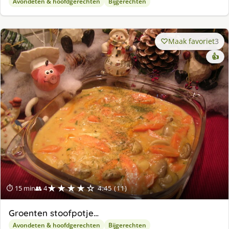
Avondeten & hoofdgerechten
Bijgerechten
Maak favoriet
3
👍
★★★★☆
⏱ 15 min
👥 4
4.45 (11)
Groenten stoofpotje…
Avondeten & hoofdgerechten
Bijgerechten