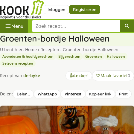
Inloggen
Registreren
Zoek een recept
Menu
Groenten-bordje Halloween
U bent hier:
Home
›
Recepten
›
Groenten-bordje Halloween
Avondeten & hoofdgerechten
Bijgerechten
Groenten
Halloween
Seizoensrecepten
Maak favoriet
0
Recept van
derbyke
👍
Lekker!
Delen:
WhatsApp
Pinterest
Delen…
Kopieer link
Print