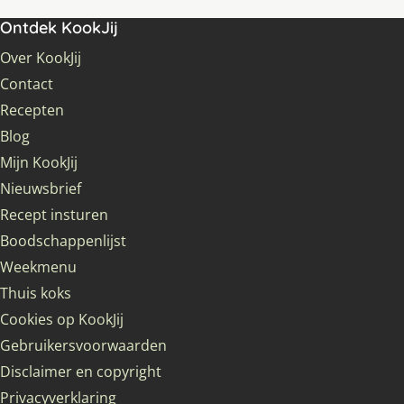
Ontdek KookJij
Over KookJij
Contact
Recepten
Blog
Mijn KookJij
Nieuwsbrief
Recept insturen
Boodschappenlijst
Weekmenu
Thuis koks
Cookies op KookJij
Gebruikersvoorwaarden
Disclaimer en copyright
Privacyverklaring