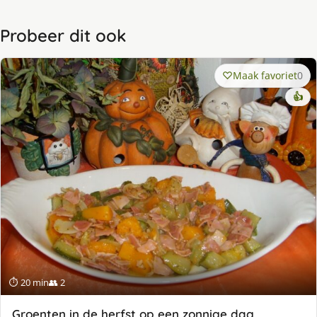
Probeer dit ook
Maak favoriet
0
👍
⏱ 20 min
👥 2
Groenten in de herfst op een zonnige dag