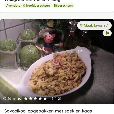
Avondeten & hoofdgerechten
Bijgerechten
Maak favoriet
1
👍
★★★★★
⏱ 20 min
👥 4
4.5 (12)
Savooikool opgebakken met spek en kaas