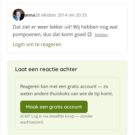
f
:
anna
28 oktober 2014 om 20:33
s
c
Dat ziet er weer lekker uit! Wij hebben nog wat
h
pompoenen, dus dat komt goed 😉
Melden
r
e
Login om te reageren
e
f
:
Laat een reactie achter
Reageren kan met een gratis account — zo
weten andere thuiskoks van wie de tip komt.
Maak een gratis account
Al lid? Log in via dezelfde knop — zonder
wachtwoord.