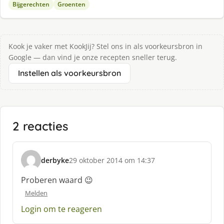
Bijgerechten
Groenten
Kook je vaker met KookJij? Stel ons in als voorkeursbron in
Google — dan vind je onze recepten sneller terug.
Instellen als voorkeursbron
2 reacties
derbyke
29 oktober 2014 om 14:37
s
c
Proberen waard 😉
h
Melden
r
e
Login om te reageren
e