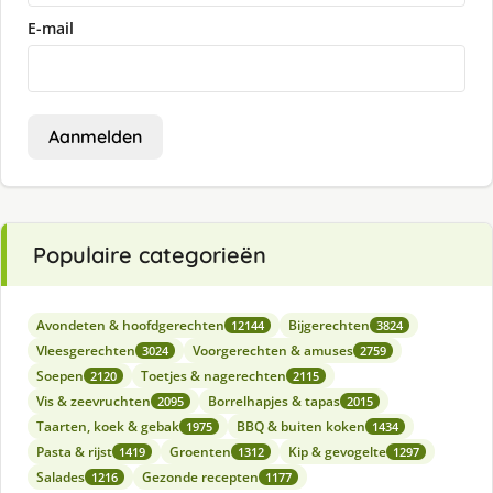
E-mail
Aanmelden
Populaire categorieën
Avondeten & hoofdgerechten
Bijgerechten
12144
3824
Vleesgerechten
Voorgerechten & amuses
3024
2759
Soepen
Toetjes & nagerechten
2120
2115
Vis & zeevruchten
Borrelhapjes & tapas
2095
2015
Taarten, koek & gebak
BBQ & buiten koken
1975
1434
Pasta & rijst
Groenten
Kip & gevogelte
1419
1312
1297
Salades
Gezonde recepten
1216
1177