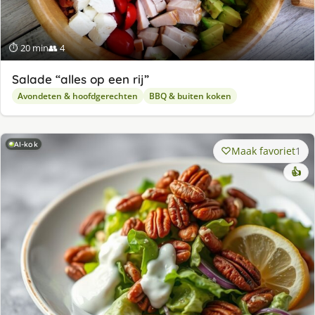
⏱ 20 min
👥 4
Salade “alles op een rij”
Avondeten & hoofdgerechten
BBQ & buiten koken
AI-kok
Maak favoriet
1
👍