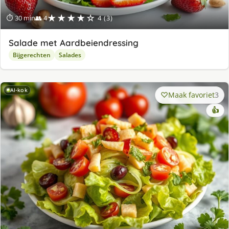
★★★★☆
⏱ 30 min
👥 4
4 (3)
Salade met Aardbeiendressing
Bijgerechten
Salades
AI-kok
Maak favoriet
3
👍