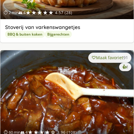
★★★★★
⏱ 2 min
👥 4
4.57 (28)
Stoverij van varkenswangetjes
BBQ & buiten koken
Bijgerechten
Maak favoriet
91
ke
👍
1
lek
ge
★★★★☆
⏱ 60 min
👥 4
3.96 (108)