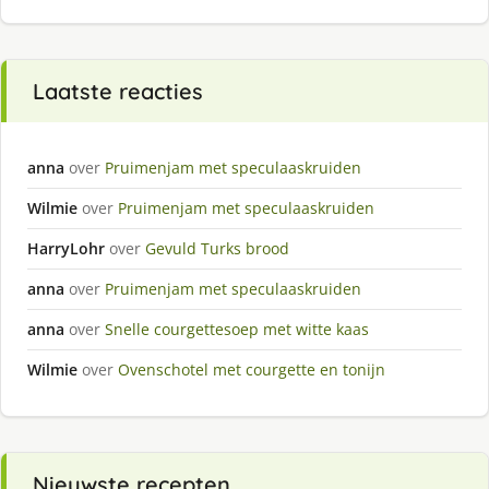
Laatste reacties
anna
over
Pruimenjam met speculaaskruiden
Wilmie
over
Pruimenjam met speculaaskruiden
HarryLohr
over
Gevuld Turks brood
anna
over
Pruimenjam met speculaaskruiden
anna
over
Snelle courgettesoep met witte kaas
Wilmie
over
Ovenschotel met courgette en tonijn
Nieuwste recepten