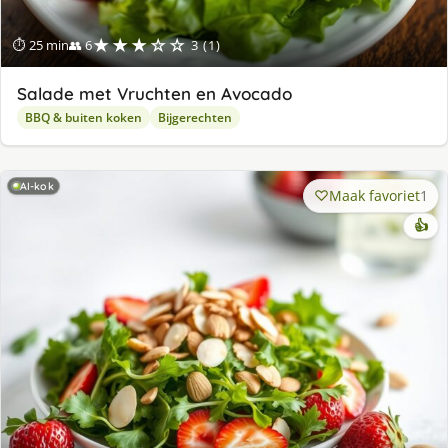
★★★☆☆
⏱ 25 min
👥 6
3 (1)
Salade met Vruchten en Avocado
BBQ & buiten koken
Bijgerechten
AI-kok
Maak favoriet
1
👍