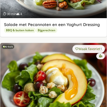
⏱ 30 min
👥 4
Salade met Pecannoten en een Yoghurt Dressing
BBQ & buiten koken
Bijgerechten
AI-kok
Maak favoriet
1
👍