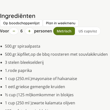
Ingrediënten
Op boodschappenlijst
Plan in weekmenu
−
+
Voor
6
personen
Metrisch
US cups/oz
500.gr spiraalpasta
500.gr.kipfilet,op de bbq roosteren met souvlakikruiden
3 stelen bleekselderij
1.rode paprika
1 cup (250.ml.)mayonaise of halvanaise
1 eetl.griekse gemengde kruiden
½ cup (125 ml)komkommer in blokjes
1 cup (250 ml )zwarte kalamata olijven