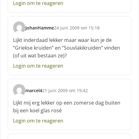
Login om te reageren
JohanHamme
24 juni 2009 om 15:18
s
c
Lijkt inderdaad lekker maar waar kun je de
h
“Griekse kruiden” en “Souvlakikruiden” vinden
r
(of uit wat bestaan ze)?
e
e
Login om te reageren
f
:
marcel4
21 juni 2009 om 19:42
s
c
Lijkt mij erg lekker op een zomerse dag buiten
h
bij een koel glas rosé
r
e
Login om te reageren
e
f