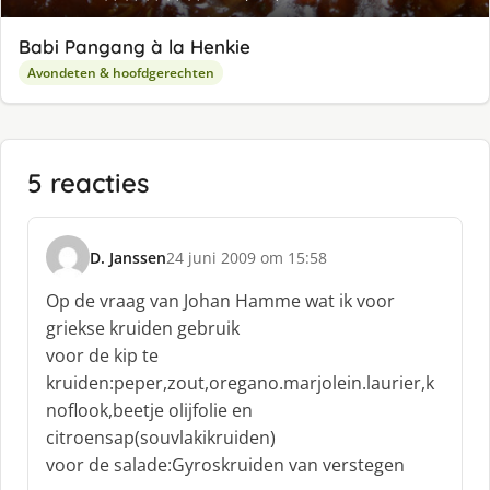
Babi Pangang à la Henkie
Avondeten & hoofdgerechten
5 reacties
D. Janssen
24 juni 2009 om 15:58
s
c
Op de vraag van Johan Hamme wat ik voor
h
griekse kruiden gebruik
r
voor de kip te
e
kruiden:peper,zout,oregano.marjolein.laurier,k
e
f
noflook,beetje olijfolie en
:
citroensap(souvlakikruiden)
voor de salade:Gyroskruiden van verstegen