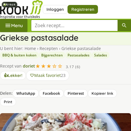
AI-kok
AI-kok
AI-kok
AI-kok
AI-kok
Inloggen
Registreren
Zoek een recept
Menu
Griekse pastasalade
U bent hier:
Home
›
Recepten
›
Griekse pastasalade
BBQ & buiten koken
Bijgerechten
Pastasalades
Salades
★★★☆☆
Recept van
doriet
3.17 (6)
Maak favoriet
23
👍
Lekker!
Delen:
WhatsApp
Facebook
Pinterest
Kopieer link
Print