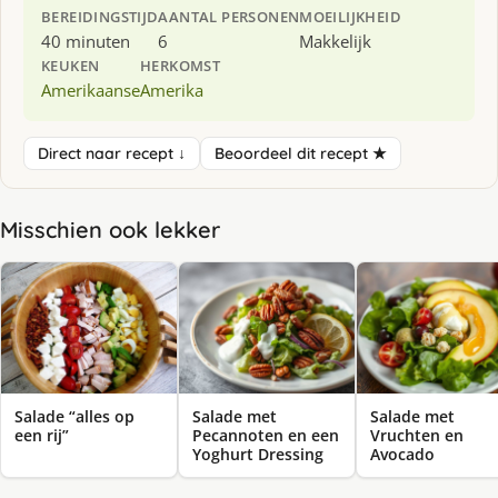
BEREIDINGSTIJD
AANTAL PERSONEN
MOEILIJKHEID
40 minuten
6
Makkelijk
KEUKEN
HERKOMST
Amerikaanse
Amerika
Direct naar recept ↓
Beoordeel dit recept ★
Misschien ook lekker
Salade “alles op
Salade met
Salade met
een rij”
Pecannoten en een
Vruchten en
Yoghurt Dressing
Avocado