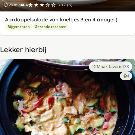
★★★☆☆
⏱ 20 min
👥 4
3.17 (6)
Aardappelsalade van krieltjes 3 en 4 (mager)
Bijgerechten
Gezonde recepten
Lekker hierbij
Maak favoriet
38
ke
👍
1
lek
ge