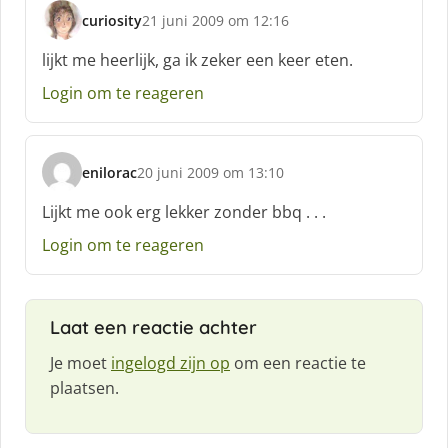
:
curiosity
21 juni 2009 om 12:16
s
c
lijkt me heerlijk, ga ik zeker een keer eten.
h
Login om te reageren
r
e
e
f
enilorac
20 juni 2009 om 13:10
:
s
c
Lijkt me ook erg lekker zonder bbq . . .
h
Login om te reageren
r
e
e
f
Laat een reactie achter
:
Je moet
ingelogd zijn op
om een reactie te
plaatsen.