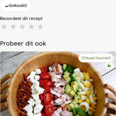
🍳
Gekookt!
Beoordeel dit recept
★
★
★
★
★
Probeer dit ook
Maak favoriet
0
👍