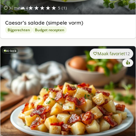
★★★★★
⏱ 30 min
👥 4
5 (1)
Caesar’s salade (simpele vorm)
Bijgerechten
Budget recepten
AI-kok
Maak favoriet
12
👍