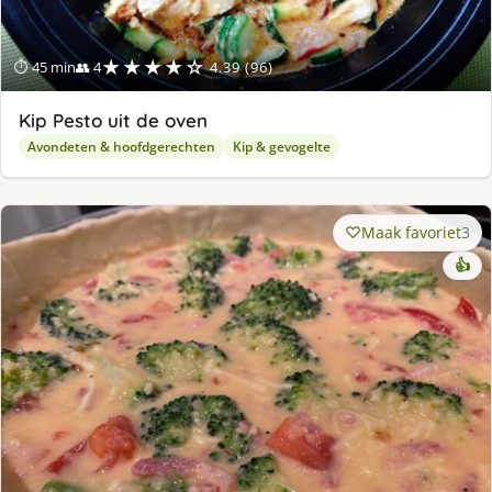
★★★★☆
⏱ 45 min
👥 4
4.39 (96)
Kip Pesto uit de oven
Avondeten & hoofdgerechten
Kip & gevogelte
Maak favoriet
3
👍