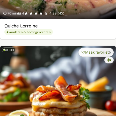
★★★★☆
⏱ 70 min
👥 4
4.29 (45)
Quiche Lorraine
Avondeten & hoofdgerechten
AI-kok
Maak favoriet
6
👍