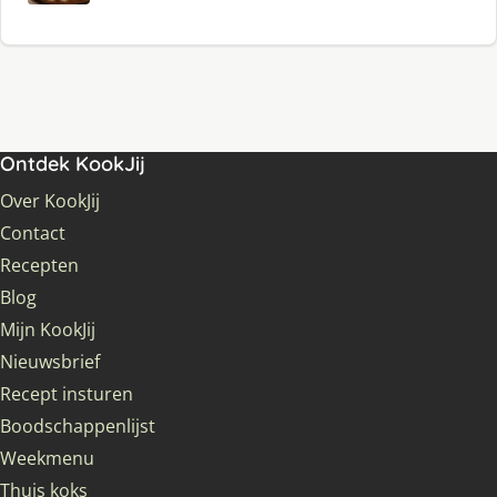
Ontdek KookJij
Over KookJij
Contact
Recepten
Blog
Mijn KookJij
Nieuwsbrief
Recept insturen
Boodschappenlijst
Weekmenu
Thuis koks