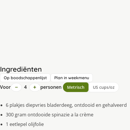
Ingrediënten
Op boodschappenlijst
Plan in weekmenu
−
+
Voor
4
personen
Metrisch
US cups/oz
6 plakjes diepvries bladerdeeg, ontdooid en gehalveerd
300 gram ontdooide spinazie a la crème
1 eetlepel olijfolie