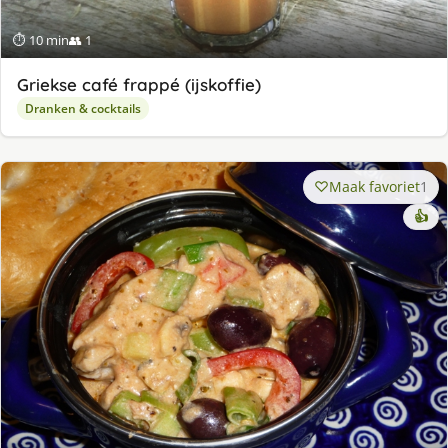
⏱ 10 min
👥 1
Griekse café frappé (ijskoffie)
Dranken & cocktails
Maak favoriet
1
👍