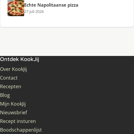
Echte Napolitaanse pizza
27 juli 2026
Ontdek KookJij
Over KookJij
Contact
Recepten
Blog
Mijn KookJij
Nieuwsbrief
Recept insturen
Boodschappenlijst