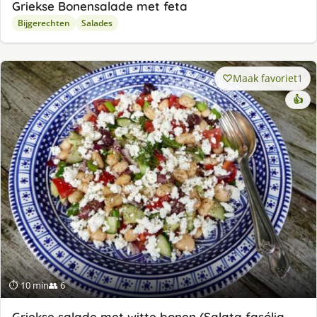
Griekse Bonensalade met feta
Bijgerechten
Salades
Maak favoriet
1
👍
⏱ 10 min
👥 6
Griekse salade met witte bonen (Salata fasólia