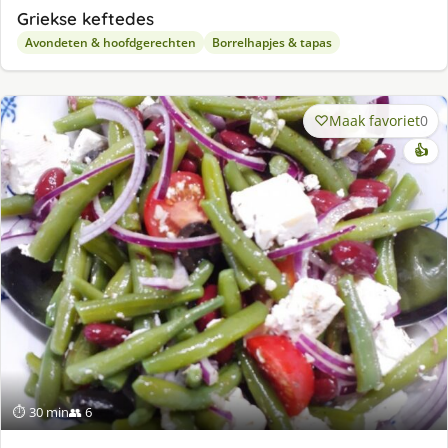
Griekse keftedes
Avondeten & hoofdgerechten
Borrelhapjes & tapas
Maak favoriet
0
👍
⏱ 30 min
👥 6