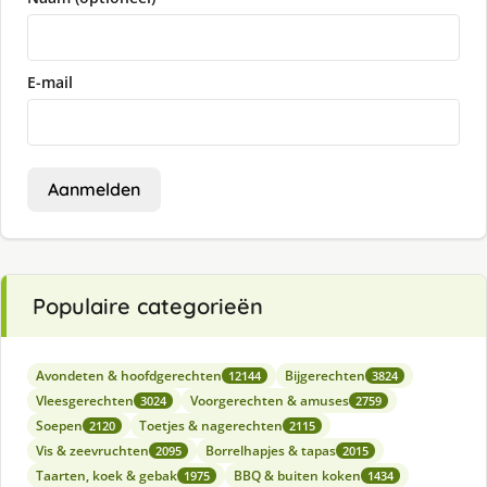
E-mail
Aanmelden
Populaire categorieën
Avondeten & hoofdgerechten
Bijgerechten
12144
3824
Vleesgerechten
Voorgerechten & amuses
3024
2759
Soepen
Toetjes & nagerechten
2120
2115
Vis & zeevruchten
Borrelhapjes & tapas
2095
2015
Taarten, koek & gebak
BBQ & buiten koken
1975
1434