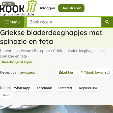
AI-kok
Inloggen
Registreren
Zoek een recept
Menu
Griekse bladerdeeghapjes met
spinazie en feta
U bent hier:
Home
›
Recepten
›
Griekse bladerdeeghapjes met
spinazie en feta
Borrelhapjes & tapas
Maak favoriet
0
Recept van
pwiggers
👍
Lekker!
Delen:
WhatsApp
Facebook
Pinterest
Kopieer link
Print