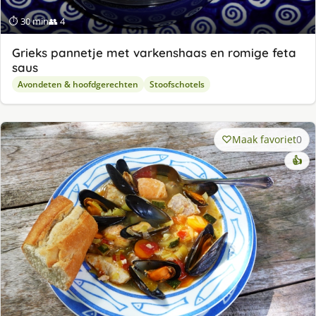
⏱ 30 min
👥 4
Grieks pannetje met varkenshaas en romige feta
saus
Avondeten & hoofdgerechten
Stoofschotels
Maak favoriet
0
👍