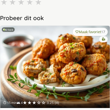
★
★
★
★
★
Probeer dit ook
AI-kok
Maak favoriet
17
👍
★★★☆☆
⏱ 15 min
👥 4
3.25 (4)