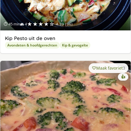
★★★★☆
⏱ 45 min
👥 4
4.39 (96)
Kip Pesto uit de oven
Avondeten & hoofdgerechten
Kip & gevogelte
Maak favoriet
3
👍