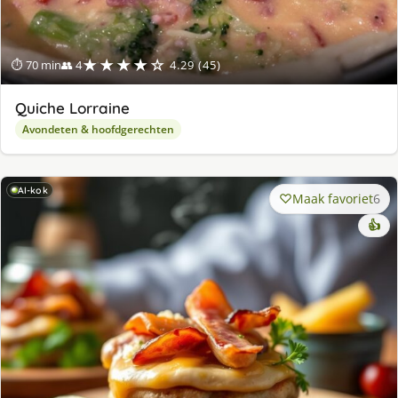
★★★★☆
⏱ 70 min
👥 4
4.29 (45)
Quiche Lorraine
Avondeten & hoofdgerechten
AI-kok
Maak favoriet
6
👍