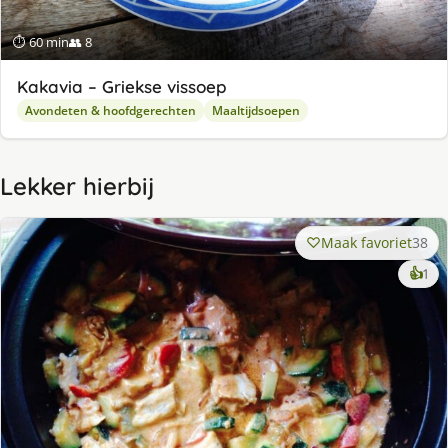
⏱ 60 min
👥 8
Kakavia – Griekse vissoep
Avondeten & hoofdgerechten
Maaltijdsoepen
Lekker hierbij
Maak favoriet
38
ke
👍
1
lek
ge