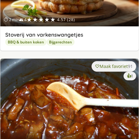
★★★★★
⏱ 2 min
👥 4
4.57 (28)
Stoverij van varkenswangetjes
BBQ & buiten koken
Bijgerechten
Maak favoriet
91
ke
👍
1
lek
ge