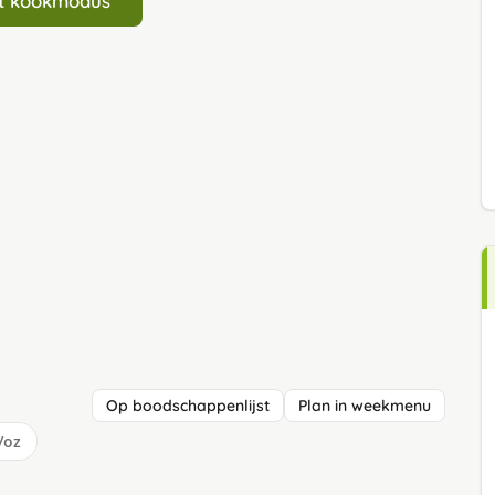
art kookmodus
Op boodschappenlijst
Plan in weekmenu
/oz