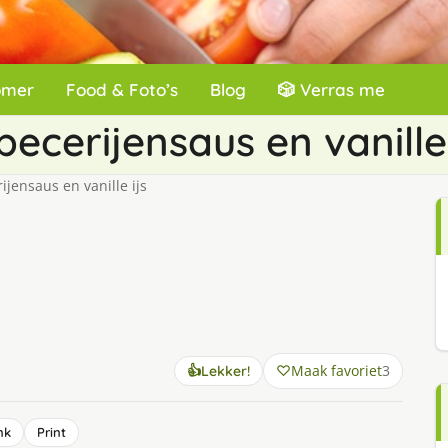
omer
Food & Foto’s
Blog
🎲 Verras me
ecerijensaus en vanille 
jensaus en vanille ijs
Maak favoriet
3
👍
Lekker!
nk
Print