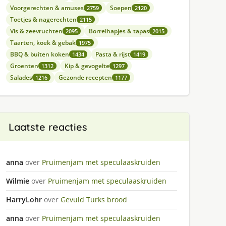
Voorgerechten & amuses
Soepen
2759
2120
Toetjes & nagerechten
2115
Vis & zeevruchten
Borrelhapjes & tapas
2095
2015
Taarten, koek & gebak
1975
BBQ & buiten koken
Pasta & rijst
1434
1419
Groenten
Kip & gevogelte
1312
1297
Salades
Gezonde recepten
1216
1177
Laatste reacties
anna
over
Pruimenjam met speculaaskruiden
Wilmie
over
Pruimenjam met speculaaskruiden
HarryLohr
over
Gevuld Turks brood
anna
over
Pruimenjam met speculaaskruiden