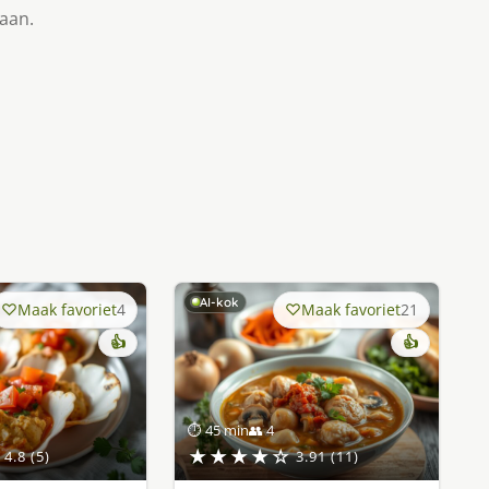
taan.
AI-kok
Maak favoriet
4
Maak favoriet
21
👍
👍
⏱ 45 min
👥 4
★★★★☆
4.8 (5)
3.91 (11)