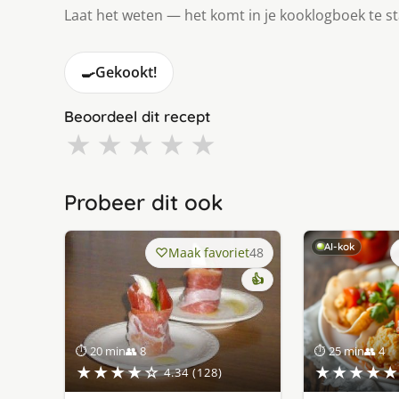
Laat het weten — het komt in je kooklogboek te s
🍳
Gekookt!
Beoordeel dit recept
★
★
★
★
★
Probeer dit ook
AI-kok
Maak favoriet
48
👍
⏱ 20 min
👥 8
⏱ 25 min
👥 4
★★★★☆
★★★★★
4.34 (128)