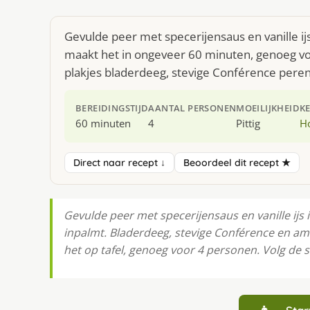
Gevulde peer met specerijensaus en vanille ij
maakt het in ongeveer 60 minuten, genoeg voo
plakjes bladerdeeg, stevige Conférence peren
BEREIDINGSTIJD
AANTAL PERSONEN
MOEILIJKHEID
K
60 minuten
4
Pittig
H
Direct naar recept ↓
Beoordeel dit recept ★
Gevulde peer met specerijensaus en vanille ijs 
inpalmt. Bladerdeeg, stevige Conférence en ama
het op tafel, genoeg voor 4 personen. Volg de s