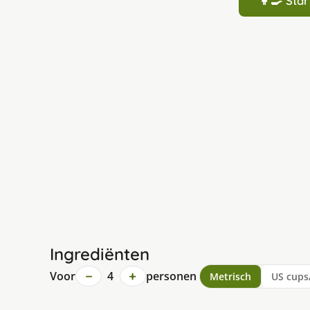
👩‍🍳 St
Ingrediënten
−
+
Voor
4
personen
Metrisch
US cups