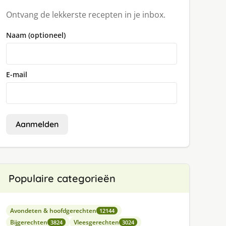
Ontvang de lekkerste recepten in je inbox.
Naam (optioneel)
E-mail
Aanmelden
Populaire categorieën
Avondeten & hoofdgerechten
12144
Bijgerechten
Vleesgerechten
3824
3024