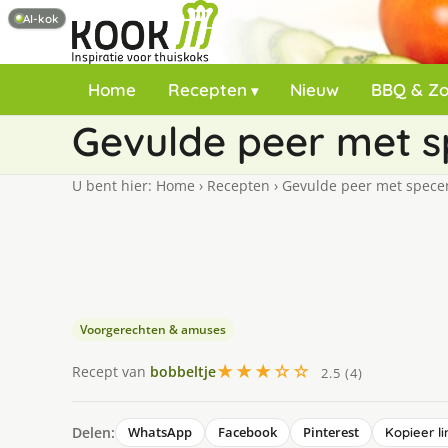
AI-kok
Home
Recepten
Nieuw
BBQ & Z
Gevulde peer met sp
U bent hier:
Home
›
Recepten
›
Gevulde peer met speceri
Voorgerechten & amuses
★★★☆☆
Recept van
bobbeltje
2.5 (4)
Delen:
WhatsApp
Facebook
Pinterest
Kopieer li