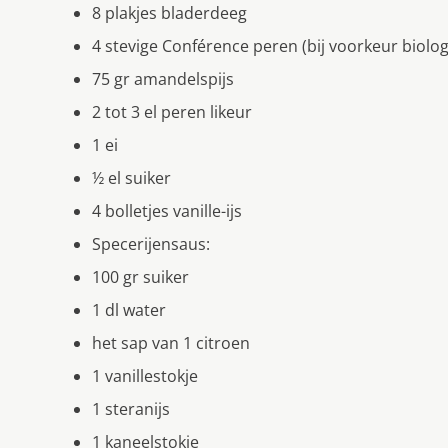
8 plakjes bladerdeeg
4 stevige Conférence peren (bij voorkeur biolog
75 gr amandelspijs
2 tot 3 el peren likeur
1 ei
½ el suiker
4 bolletjes vanille-ijs
Specerijensaus:
100 gr suiker
1 dl water
het sap van 1 citroen
1 vanillestokje
1 steranijs
1 kaneelstokje