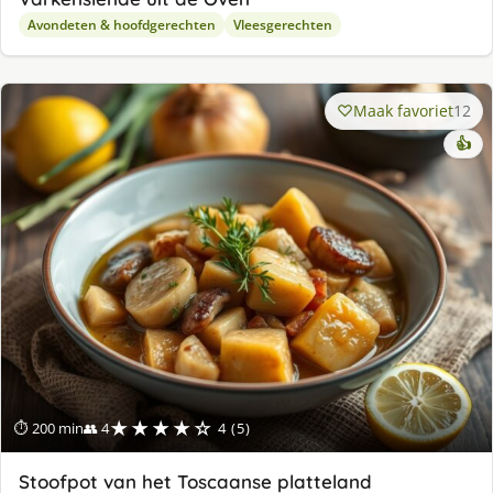
Avondeten & hoofdgerechten
Vleesgerechten
Maak favoriet
12
👍
★★★★☆
⏱ 200 min
👥 4
4 (5)
Stoofpot van het Toscaanse platteland