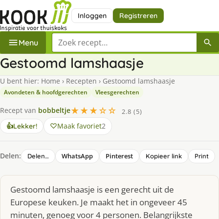
Inloggen
Registreren
Zoek een recept
Menu
Gestoomd lamshaasje
U bent hier:
Home
›
Recepten
›
Gestoomd lamshaasje
Avondeten & hoofdgerechten
Vleesgerechten
★★★☆☆
Recept van
bobbeltje
2.8 (5)
Maak favoriet
2
👍
Lekker!
Delen:
WhatsApp
Pinterest
Delen…
Kopieer link
Print
Gestoomd lamshaasje is een gerecht uit de
Europese keuken. Je maakt het in ongeveer 45
minuten, genoeg voor 4 personen. Belangrijkste