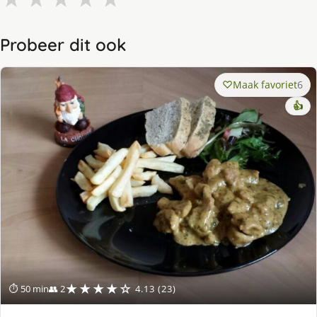
Probeer dit ook
Maak favoriet
6
👍
★★★★☆
⏱ 50 min
👥 2
4.13 (23)