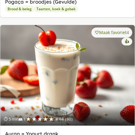
Pogaça = broodjes (Gevulde)
Brood & beleg
Taarten, koek & gebak
Maak favoriet
4
👍
★★★★★
⏱ 5 min
👥 1
4.64 (90)
Ayran = Yogurt drank