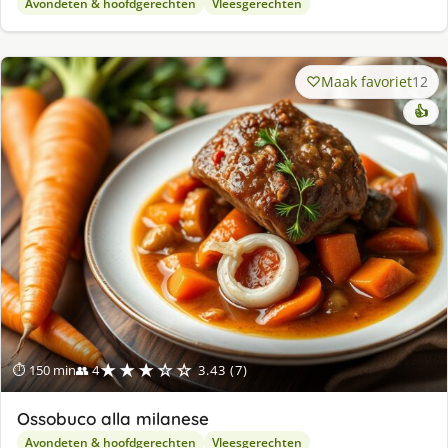
Avondeten & hoofdgerechten
Vleesgerechten
Maak favoriet
12
👍
★★★☆☆
⏱ 150 min
👥 4
3.43 (7)
Ossobuco alla milanese
Avondeten & hoofdgerechten
Vleesgerechten