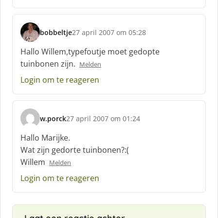
f
:
bobbeltje
27 april 2007 om 05:28
s
c
Hallo Willem,typefoutje moet gedopte
h
tuinbonen zijn.
Melden
r
e
Login om te reageren
e
f
:
w.porck
27 april 2007 om 01:24
s
c
Hallo Marijke.
h
Wat zijn gedorte tuinbonen?:(
r
Willem
Melden
e
e
Login om te reageren
f
: