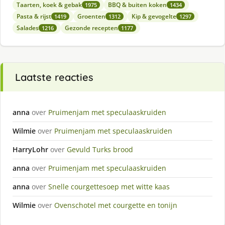
Taarten, koek & gebak
BBQ & buiten koken
1975
1434
Pasta & rijst
Groenten
Kip & gevogelte
1419
1312
1297
Salades
Gezonde recepten
1216
1177
Laatste reacties
anna
over
Pruimenjam met speculaaskruiden
Wilmie
over
Pruimenjam met speculaaskruiden
HarryLohr
over
Gevuld Turks brood
anna
over
Pruimenjam met speculaaskruiden
anna
over
Snelle courgettesoep met witte kaas
Wilmie
over
Ovenschotel met courgette en tonijn