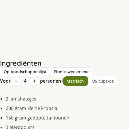
Ingrediënten
Op boodschappenlijst
Plan in weekmenu
−
+
Voor
4
personen
Metrisch
US cups/oz
2 lamshaasjes
200 gram kleine kropsla
150 gram gedopte tuinbonen
3 eierdooiers