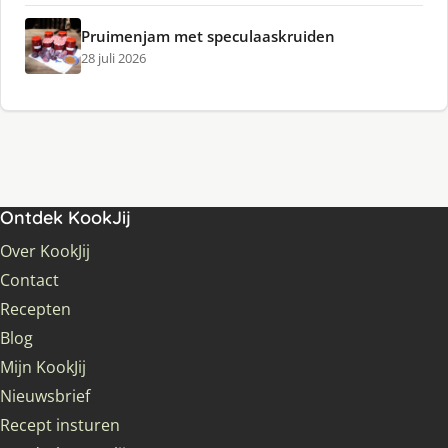
Pruimenjam met speculaaskruiden
28 juli 2026
Ontdek KookJij
Over KookJij
Contact
Recepten
Blog
Mijn KookJij
Nieuwsbrief
Recept insturen