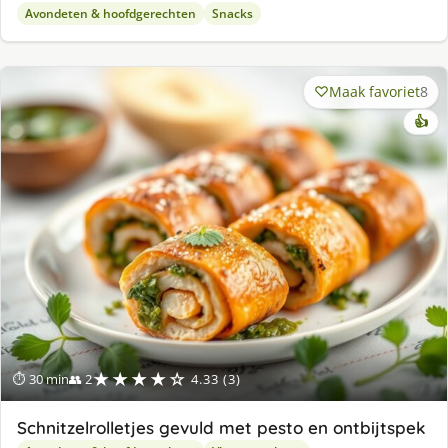
Avondeten & hoofdgerechten
Snacks
Maak favoriet
8
👍
★★★★☆
⏱ 30 min
👥 2
4.33 (3)
Schnitzelrolletjes gevuld met pesto en ontbijtspek