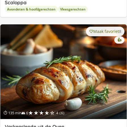
Scaloppa
Avondeten & hoofdgerechten
Vleesgerechten
Maak favoriet
8
👍
★★★★☆
⏱ 135 min
👥 6
4 (6)
Varkenslende uit de Oven