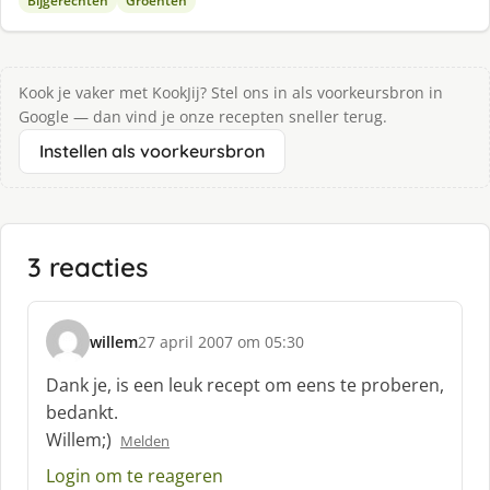
Bijgerechten
Groenten
Kook je vaker met KookJij? Stel ons in als voorkeursbron in
Google — dan vind je onze recepten sneller terug.
Instellen als voorkeursbron
3 reacties
willem
27 april 2007 om 05:30
s
c
Dank je, is een leuk recept om eens te proberen,
h
bedankt.
r
Willem;)
Melden
e
e
Login om te reageren