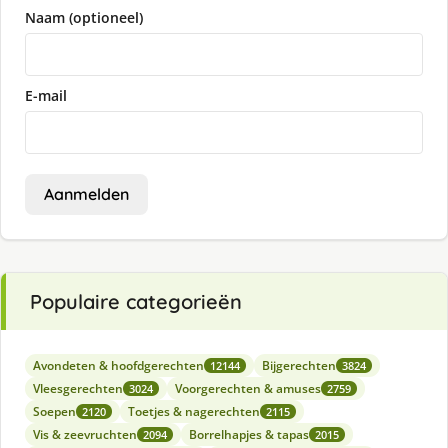
Naam (optioneel)
E-mail
Aanmelden
Populaire categorieën
Avondeten & hoofdgerechten
Bijgerechten
12144
3824
Vleesgerechten
Voorgerechten & amuses
3024
2759
Soepen
Toetjes & nagerechten
2120
2115
Vis & zeevruchten
Borrelhapjes & tapas
2094
2015