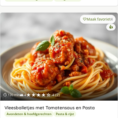
Maak favoriet
4
👍
★★★★☆
⏱ 120 min
👥 4
4 (2)
Vleesballetjes met Tomatensaus en Pasta
Avondeten & hoofdgerechten
Pasta & rijst