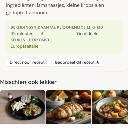
ingrediënten: lamshaasjes, kleine kropsla en
gedopte tuinbonen.
BEREIDINGSTIJD
AANTAL PERSONEN
MOEILIJKHEID
45 minuten
4
Gemiddeld
KEUKEN
HERKOMST
Europese
Italie
Direct naar recept ↓
Beoordeel dit recept ★
Misschien ook lekker