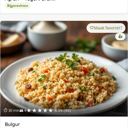
Bijgerechten
Maak favoriet
7
👍
★★★★★
⏱ 30 min
👥 4
4.59 (90)
Bulgur