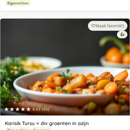
Bijgerechten
Maak favoriet
3
👍
★★★★★
4.63 (63)
Karisik Tursu = div groenten in azijn