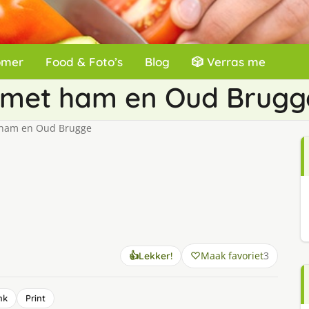
omer
Food & Foto’s
Blog
🎲 Verras me
 met ham en Oud Brugg
 ham en Oud Brugge
Maak favoriet
3
👍
Lekker!
nk
Print