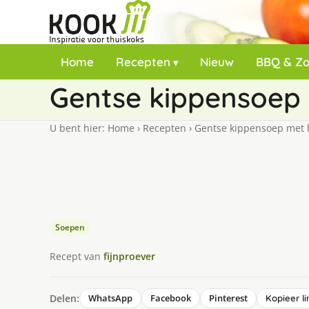
Home
Recepten
Nieuw
BBQ & Z
Gentse kippensoep
U bent hier:
Home
›
Recepten
›
Gentse kippensoep met
Soepen
Recept van
fijnproever
Delen:
WhatsApp
Facebook
Pinterest
Kopieer li