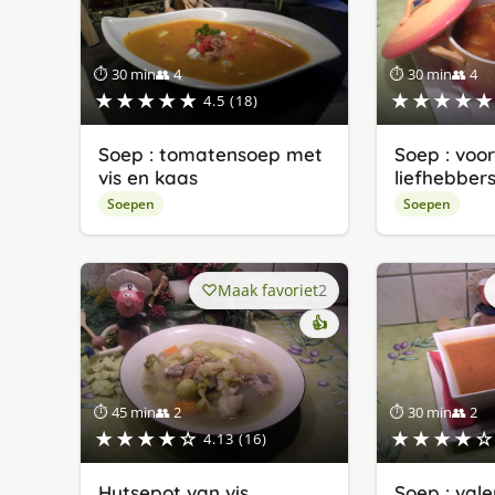
⏱ 30 min
👥 4
⏱ 30 min
👥 4
★★★★★
★★★★★
4.5 (18)
Soep : tomatensoep met
Soep : voo
vis en kaas
liefhebber
Soepen
Soepen
Maak favoriet
2
👍
⏱ 45 min
👥 2
⏱ 30 min
👥 2
★★★★☆
★★★★☆
4.13 (16)
Hutsepot van vis
Soep : vale