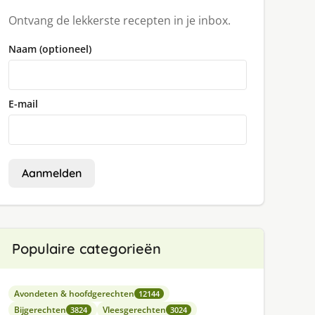
Ontvang de lekkerste recepten in je inbox.
Naam (optioneel)
E-mail
Aanmelden
Populaire categorieën
Avondeten & hoofdgerechten
12144
Bijgerechten
Vleesgerechten
3824
3024