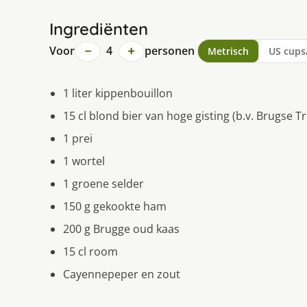
Ingrediënten
−
+
Voor
4
personen
Metrisch
US cups
1 liter kippenbouillon
15 cl blond bier van hoge gisting (b.v. Brugse T
1 prei
1 wortel
1 groene selder
150 g gekookte ham
200 g Brugge oud kaas
15 cl room
Cayennepeper en zout