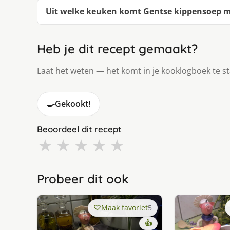
Uit welke keuken komt Gentse kippensoep 
Heb je dit recept gemaakt?
Laat het weten — het komt in je kooklogboek te s
🍳
Gekookt!
Beoordeel dit recept
★
★
★
★
★
Probeer dit ook
Maak favoriet
5
👍