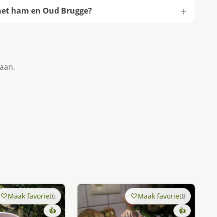
met ham en Oud Brugge?
taan.
Maak favoriet
6
Maak favoriet
8
👍
👍