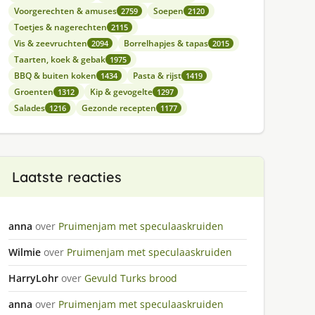
Voorgerechten & amuses
Soepen
2759
2120
Toetjes & nagerechten
2115
Vis & zeevruchten
Borrelhapjes & tapas
2094
2015
Taarten, koek & gebak
1975
BBQ & buiten koken
Pasta & rijst
1434
1419
Groenten
Kip & gevogelte
1312
1297
Salades
Gezonde recepten
1216
1177
Laatste reacties
anna
over
Pruimenjam met speculaaskruiden
Wilmie
over
Pruimenjam met speculaaskruiden
HarryLohr
over
Gevuld Turks brood
anna
over
Pruimenjam met speculaaskruiden