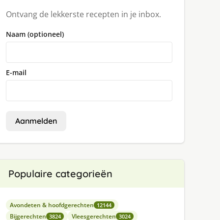
Ontvang de lekkerste recepten in je inbox.
Naam (optioneel)
E-mail
Aanmelden
Populaire categorieën
Avondeten & hoofdgerechten
12144
Bijgerechten
Vleesgerechten
3824
3024