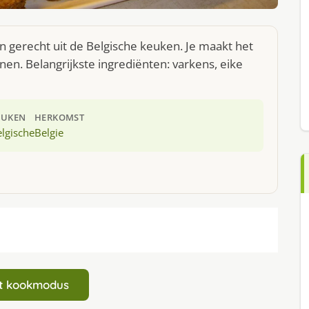
 gerecht uit de Belgische keuken. Je maakt het
en. Belangrijkste ingrediënten: varkens, eike
EUKEN
HERKOMST
lgische
Belgie
art kookmodus