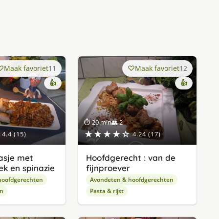
Maak favoriet
11
Maak favoriet
12
👍
👍
⏱ 20 min
👥 2
★★★★☆
4.4 (15)
4.24 (17)
asje met
Hoofdgerecht : van de
ek en spinazie
fijnproever
hoofdgerechten
Avondeten & hoofdgerechten
en
Pasta & rijst