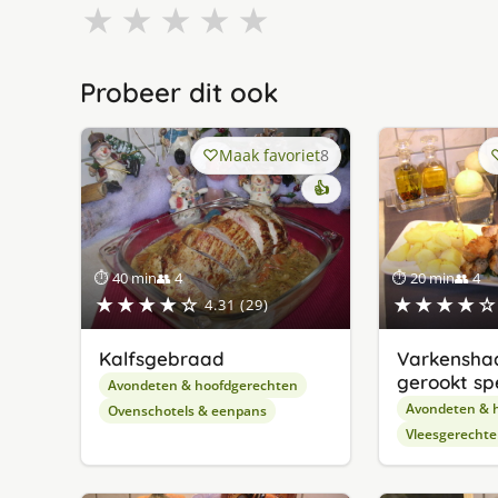
★
★
★
★
★
Probeer dit ook
Maak favoriet
8
👍
⏱ 40 min
👥 4
⏱ 20 min
👥 4
★★★★☆
★★★★☆
4.31 (29)
Kalfsgebraad
Varkensha
gerookt sp
Avondeten & hoofdgerechten
Avondeten & 
Ovenschotels & eenpans
Vleesgerecht