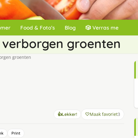
omer
Food & Foto’s
Blog
🎲 Verras me
 verborgen groenten
orgen groenten
Maak favoriet
3
👍
Lekker!
nk
Print