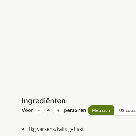
Ingrediënten
−
+
Voor
4
personen
Metrisch
US cups
1kg varkens/kalfs gehakt