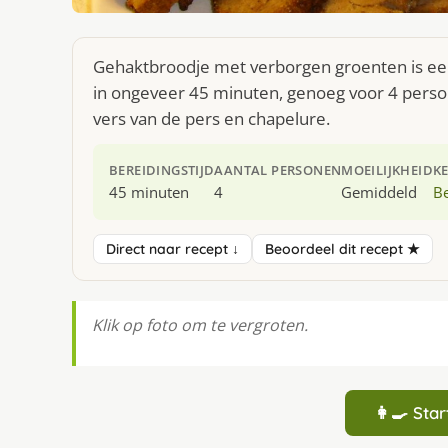
Gehaktbroodje met verborgen groenten is een
in ongeveer 45 minuten, genoeg voor 4 person
vers van de pers en chapelure.
BEREIDINGSTIJD
AANTAL PERSONEN
MOEILIJKHEID
K
45 minuten
4
Gemiddeld
Be
Direct naar recept ↓
Beoordeel dit recept ★
Klik op foto om te vergroten.
👩‍🍳 St