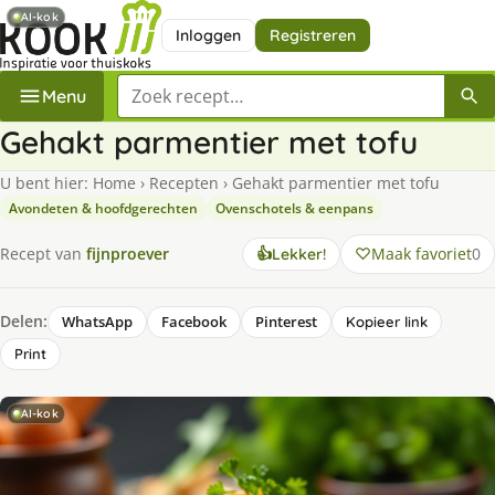
AI-kok
Inloggen
Registreren
Zoek een recept
Menu
Gehakt parmentier met tofu
U bent hier:
Home
›
Recepten
›
Gehakt parmentier met tofu
Avondeten & hoofdgerechten
Ovenschotels & eenpans
Maak favoriet
0
Recept van
fijnproever
👍
Lekker!
Delen:
WhatsApp
Facebook
Pinterest
Kopieer link
Print
AI-kok