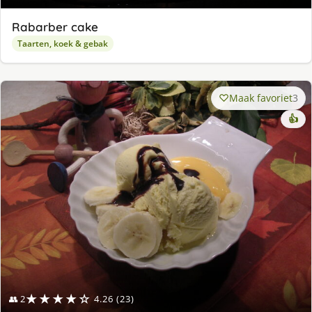
Rabarber cake
Taarten, koek & gebak
Maak favoriet
3
👍
★★★★☆
👥 2
4.26 (23)