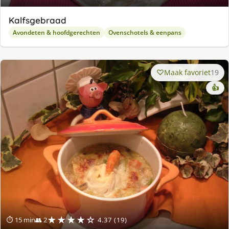
Kalfsgebraad
Avondeten & hoofdgerechten
Ovenschotels & eenpans
Maak favoriet
19
👍
★★★★☆
⏱ 15 min
👥 2
4.37 (19)