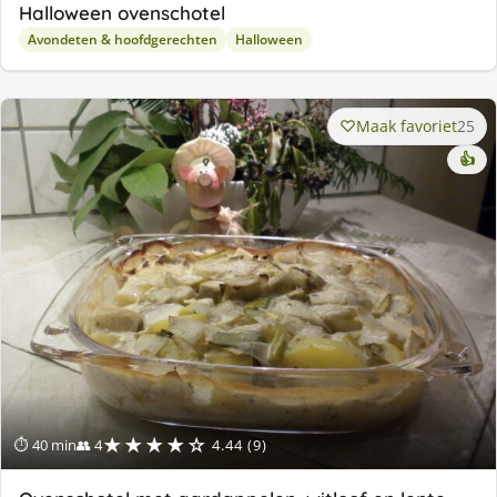
Halloween ovenschotel
Avondeten & hoofdgerechten
Halloween
Maak favoriet
25
👍
★★★★☆
⏱ 40 min
👥 4
4.44 (9)