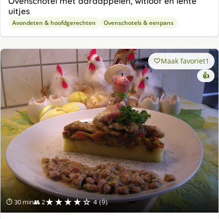
Ovenschotel met aardappelen, witloof en lente
uitjes
Avondeten & hoofdgerechten
Ovenschotels & eenpans
Maak favoriet
1
👍
★★★★☆
⏱ 30 min
👥 2
4 (9)