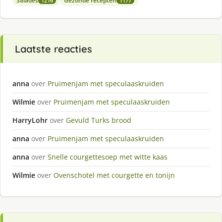
Salades
Gezonde recepten
1216
1177
Laatste reacties
anna
over
Pruimenjam met speculaaskruiden
Wilmie
over
Pruimenjam met speculaaskruiden
HarryLohr
over
Gevuld Turks brood
anna
over
Pruimenjam met speculaaskruiden
anna
over
Snelle courgettesoep met witte kaas
Wilmie
over
Ovenschotel met courgette en tonijn