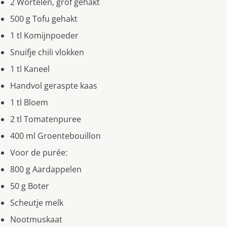
2 Wortelen, grof gehakt
500 g Tofu gehakt
1 tl Komijnpoeder
Snuifje chili vlokken
1 tl Kaneel
Handvol geraspte kaas
1 tl Bloem
2 tl Tomatenpuree
400 ml Groentebouillon
Voor de purée:
800 g Aardappelen
50 g Boter
Scheutje melk
Nootmuskaat