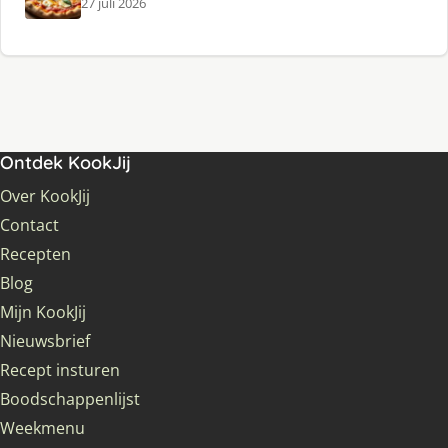
27 juli 2026
Ontdek KookJij
Over KookJij
Contact
Recepten
Blog
Mijn KookJij
Nieuwsbrief
Recept insturen
Boodschappenlijst
Weekmenu