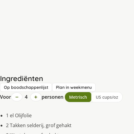
Ingrediënten
Op boodschappenlijst
Plan in weekmenu
−
+
Voor
4
personen
Metrisch
US cups/oz
1 el Olijfolie
2 Takken selderij, grof gehakt