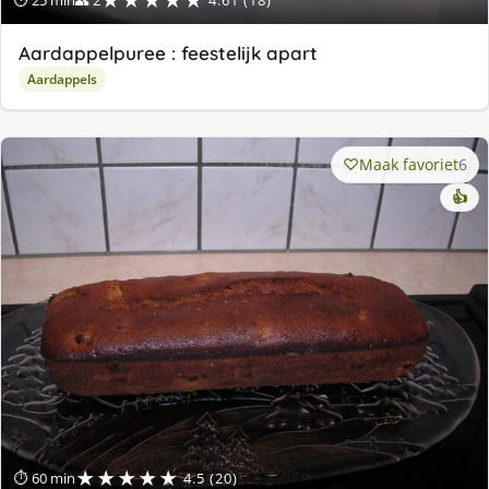
Aardappelpuree : feestelijk apart
Aardappels
Maak favoriet
6
👍
★★★★★
⏱ 60 min
4.5 (20)