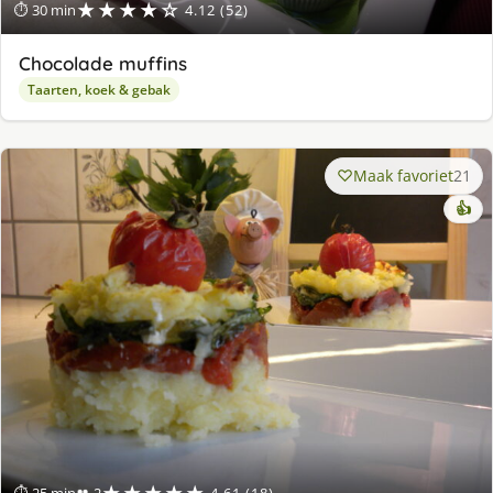
★★★★☆
⏱ 30 min
4.12 (52)
Chocolade muffins
Taarten, koek & gebak
Maak favoriet
21
👍
★★★★★
⏱ 25 min
👥 2
4.61 (18)