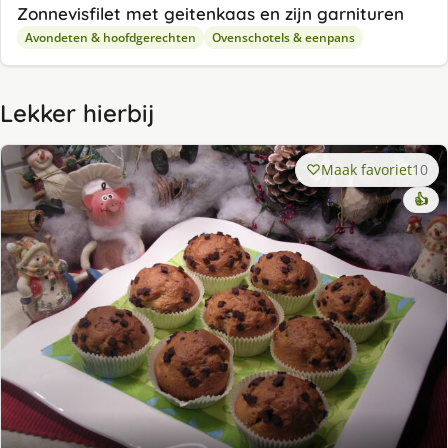
Zonnevisfilet met geitenkaas en zijn garnituren
Avondeten & hoofdgerechten
Ovenschotels & eenpans
Lekker hierbij
Maak favoriet
10
👍