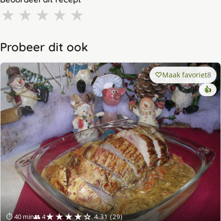
★
★
★
★
★
Probeer dit ook
Maak favoriet
8
👍
★★★★☆
⏱ 40 min
👥 4
4.31 (29)