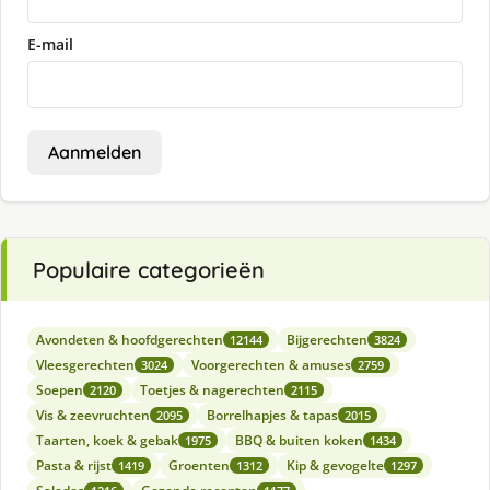
E-mail
Aanmelden
Populaire categorieën
Avondeten & hoofdgerechten
Bijgerechten
12144
3824
Vleesgerechten
Voorgerechten & amuses
3024
2759
Soepen
Toetjes & nagerechten
2120
2115
Vis & zeevruchten
Borrelhapjes & tapas
2095
2015
Taarten, koek & gebak
BBQ & buiten koken
1975
1434
Pasta & rijst
Groenten
Kip & gevogelte
1419
1312
1297