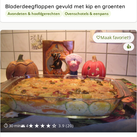
Bladerdeegflappen gevuld met kip en groenten
Avondeten & hoofdgerechten
Ovenschotels & eenpans
Maak favoriet
9
👍
★★★★☆
⏱ 30 min
👥 4
3.9 (20)