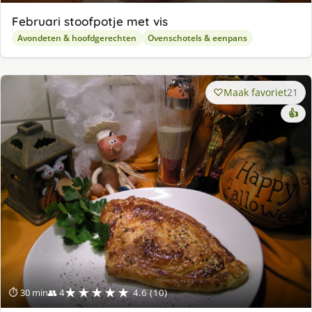
Februari stoofpotje met vis
Avondeten & hoofdgerechten
Ovenschotels & eenpans
Maak favoriet
21
👍
★★★★★
⏱ 30 min
👥 4
4.6 (10)