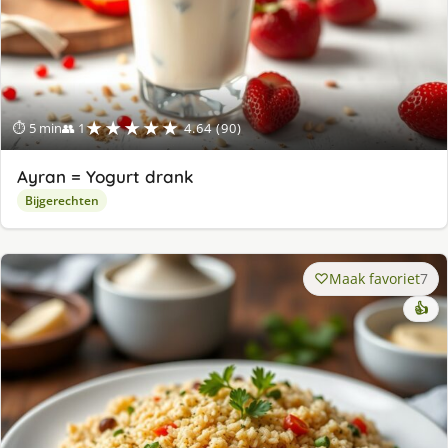
★★★★★
⏱ 5 min
👥 1
4.64 (90)
Ayran = Yogurt drank
Bijgerechten
Maak favoriet
7
👍