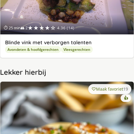
★★★★☆
⏱ 25 min
👥 2
4.36 (14)
Blinde vink met verborgen talenten
Avondeten & hoofdgerechten
Vleesgerechten
Lekker hierbij
Maak favoriet
19
👍