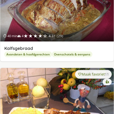
★★★★☆
⏱ 40 min
👥 4
4.31 (29)
Kalfsgebraad
Avondeten & hoofdgerechten
Ovenschotels & eenpans
Maak favoriet
11
👍