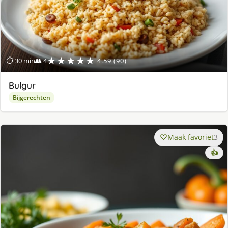
★★★★★
⏱ 30 min
👥 4
4.59 (90)
Bulgur
Bijgerechten
Maak favoriet
3
👍