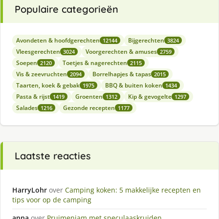
Populaire categorieën
Avondeten & hoofdgerechten
Bijgerechten
12144
3824
Vleesgerechten
Voorgerechten & amuses
3024
2759
Soepen
Toetjes & nagerechten
2120
2115
Vis & zeevruchten
Borrelhapjes & tapas
2094
2015
Taarten, koek & gebak
BBQ & buiten koken
1975
1434
Pasta & rijst
Groenten
Kip & gevogelte
1419
1312
1297
Salades
Gezonde recepten
1216
1177
Laatste reacties
HarryLohr
over
Camping koken: 5 makkelijke recepten en
tips voor op de camping
anna
over
Pruimenjam met speculaaskruiden