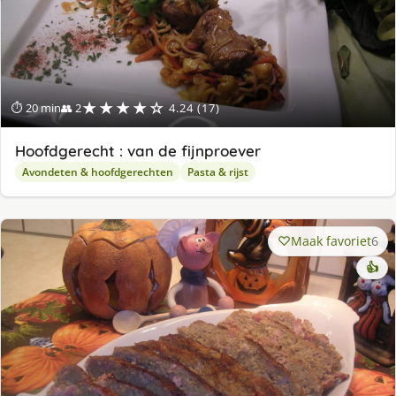
★★★★☆
⏱ 20 min
👥 2
4.24 (17)
Hoofdgerecht : van de fijnproever
Avondeten & hoofdgerechten
Pasta & rijst
Maak favoriet
6
👍