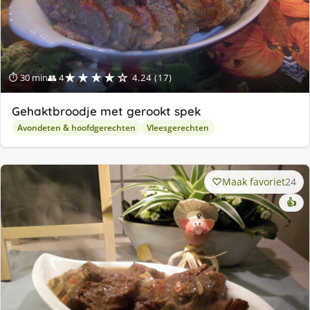
★★★★☆
⏱ 30 min
👥 4
4.24 (17)
Gehaktbroodje met gerookt spek
Avondeten & hoofdgerechten
Vleesgerechten
Maak favoriet
24
👍