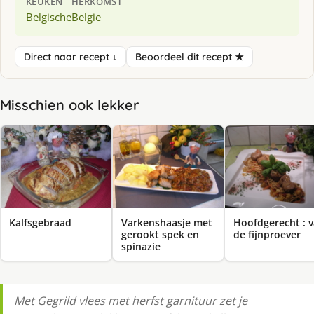
KEUKEN
HERKOMST
Belgische
Belgie
Direct naar recept ↓
Beoordeel dit recept ★
Misschien ook lekker
Kalfsgebraad
Varkenshaasje met
Hoofdgerecht : 
gerookt spek en
de fijnproever
spinazie
Met Gegrild vlees met herfst garnituur zet je