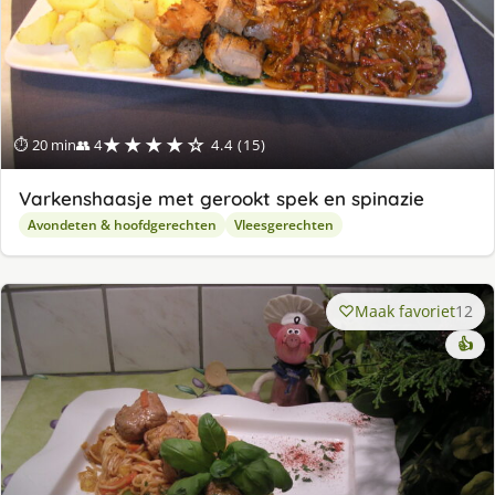
★★★★☆
⏱ 20 min
👥 4
4.4 (15)
Varkenshaasje met gerookt spek en spinazie
Avondeten & hoofdgerechten
Vleesgerechten
Maak favoriet
12
👍