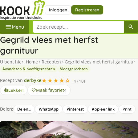
Inloggen
Registreren
Zoek een recept
Menu
Gegrild vlees met herfst
garnituur
U bent hier:
Home
›
Recepten
›
Gegrild vlees met herfst garnituur
Avondeten & hoofdgerechten
Vleesgerechten
★★★★☆
Recept van
derbyke
4 (10)
Maak favoriet
4
👍
Lekker!
Delen:
WhatsApp
Pinterest
Delen…
Kopieer link
Print