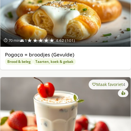
★★★★★
⏱ 70 min
👥 1
4.62 (101)
Pogaça = broodjes (Gevulde)
Brood & beleg
Taarten, koek & gebak
Maak favoriet
4
👍