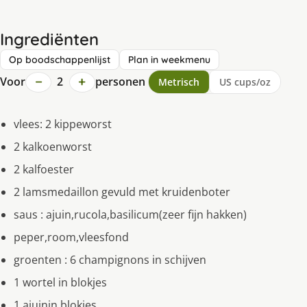
Ingrediënten
Op boodschappenlijst
Plan in weekmenu
−
+
Voor
2
personen
Metrisch
US cups/oz
vlees: 2 kippeworst
2 kalkoenworst
2 kalfoester
2 lamsmedaillon gevuld met kruidenboter
saus : ajuin,rucola,basilicum(zeer fijn hakken)
peper,room,vleesfond
groenten : 6 champignons in schijven
1 wortel in blokjes
1 ajuinin blokjes