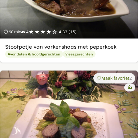
★★★★☆
⏱ 90 min
👥 4
4.33 (15)
Stoofpotje van varkenshaas met peperkoek
Avondeten & hoofdgerechten
Vleesgerechten
Maak favoriet
2
👍