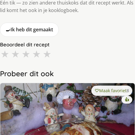
Eén tik — zo zien andere thuiskoks dat dit recept werkt. Als
lid komt het ook in je kooklogboek.
🍳
Ik heb dit gemaakt
Beoordeel dit recept
★
★
★
★
★
Probeer dit ook
Maak favoriet
8
👍