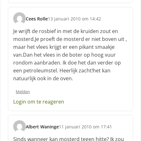
:
Cees Rolle
13 januari 2010 om 14:42
s
c
Je wrijft de rosbief in met de kruiden zout en
h
mosterd.Je proeft de mosterd er niet boven uit ,
r
maar het vlees krijgt er een pikant smaakje
e
van.Dan het vlees in de boter op hoog vuur
e
f
rondom aanbraden. Ik doe het dan verder op
:
een petroleumstel. Heerlijk zacht!het kan
natuurlijk ook in de oven.
Melden
Login om te reageren
Albert Waninge
11 januari 2010 om 17:41
s
c
Sinds wanneer kan mosterd tegen hitte? Ik zou