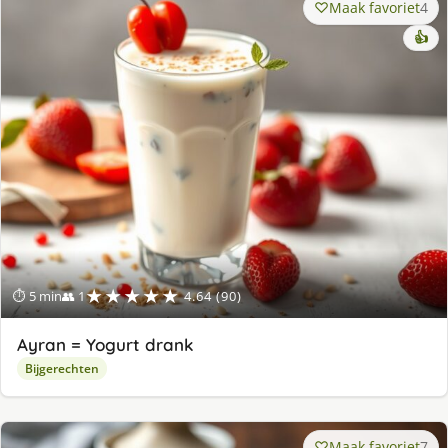
Maak favoriet
4
👍
★★★★★
⏱ 5 min
👥 1
4.64 (90)
Ayran = Yogurt drank
Bijgerechten
Maak favoriet
7