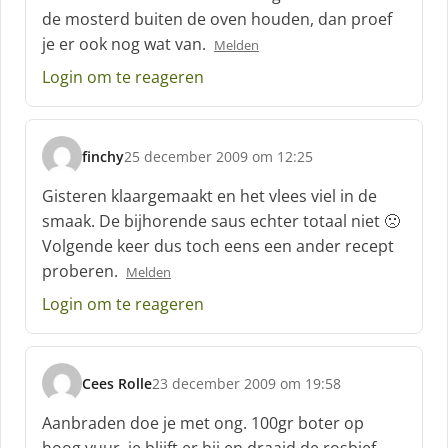
h
de mosterd buiten de oven houden, dan proef
r
je er ook nog wat van.
Melden
e
e
Login om te reageren
f
:
finchy
25 december 2009 om 12:25
s
c
Gisteren klaargemaakt en het vlees viel in de
h
smaak. De bijhorende saus echter totaal niet 🙁
r
Volgende keer dus toch eens een ander recept
e
proberen.
e
Melden
f
Login om te reageren
:
Cees Rolle
23 december 2009 om 19:58
s
c
Aanbraden doe je met ong. 100gr boter op
h