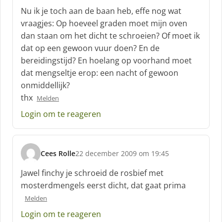
r
Nu ik je toch aan de baan heb, effe nog wat
e
vraagjes: Op hoeveel graden moet mijn oven
e
dan staan om het dicht te schroeien? Of moet ik
f
dat op een gewoon vuur doen? En de
:
bereidingstijd? En hoelang op voorhand moet
dat mengseltje erop: een nacht of gewoon
onmiddellijk?
thx
Melden
Login om te reageren
Cees Rolle
22 december 2009 om 19:45
s
c
Jawel finchy je schroeid de rosbief met
h
mosterdmengels eerst dicht, dat gaat prima
r
Melden
e
e
Login om te reageren
f