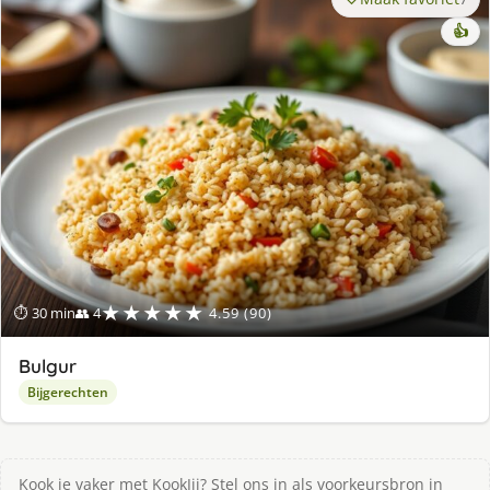
👍
★★★★★
⏱ 30 min
👥 4
4.59 (90)
Bulgur
Bijgerechten
Kook je vaker met KookJij? Stel ons in als voorkeursbron in