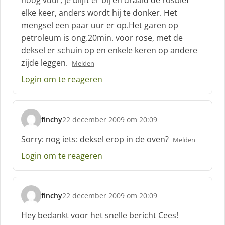
hoog vuur, je blijft er bij en draaid de rosbief
r
elke keer, anders wordt hij te donker. Het
e
mengsel een paar uur er op.Het garen op
e
f
petroleum is ong.20min. voor rose, met de
:
deksel er schuin op en enkele keren op andere
zijde leggen.
Melden
Login om te reageren
finchy
22 december 2009 om 20:09
s
c
Sorry: nog iets: deksel erop in de oven?
Melden
h
Login om te reageren
r
e
e
f
finchy
22 december 2009 om 20:09
:
s
c
Hey bedankt voor het snelle bericht Cees!
h