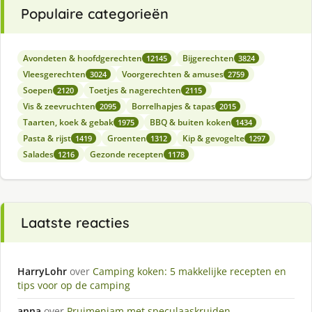
Populaire categorieën
Avondeten & hoofdgerechten
Bijgerechten
12145
3824
Vleesgerechten
Voorgerechten & amuses
3024
2759
Soepen
Toetjes & nagerechten
2120
2115
Vis & zeevruchten
Borrelhapjes & tapas
2095
2015
Taarten, koek & gebak
BBQ & buiten koken
1975
1434
Pasta & rijst
Groenten
Kip & gevogelte
1419
1312
1297
Salades
Gezonde recepten
1216
1178
Laatste reacties
HarryLohr
over
Camping koken: 5 makkelijke recepten en
tips voor op de camping
anna
over
Pruimenjam met speculaaskruiden