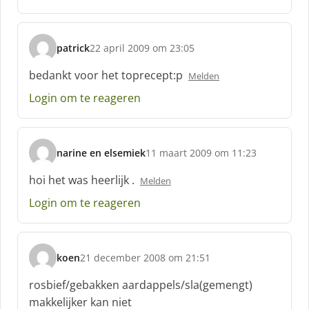
f
:
patrick
22 april 2009 om 23:05
s
c
bedankt voor het toprecept:p
Melden
h
Login om te reageren
r
e
e
f
narine en elsemiek
11 maart 2009 om 11:23
:
s
c
hoi het was heerlijk .
Melden
h
Login om te reageren
r
e
e
f
koen
21 december 2008 om 21:51
:
s
c
rosbief/gebakken aardappels/sla(gemengt)
h
makkelijker kan niet
r