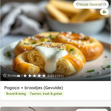
Maak favoriet
19
👍
★★★★★
⏱ 70 min
👥 1
4.62 (101)
Pogaça = broodjes (Gevulde)
Brood & beleg
Taarten, koek & gebak