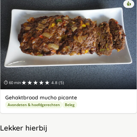
👍
★★★★★
⏱ 60 min
4.8 (5)
Gehaktbrood mucho picante
Avondeten & hoofdgerechten
Beleg
Lekker hierbij