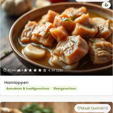
👍
★★★★☆
⏱ 45 min
👥 4
4.36 (22)
Hamlappen
Avondeten & hoofdgerechten
Vleesgerechten
Maak favoriet
10