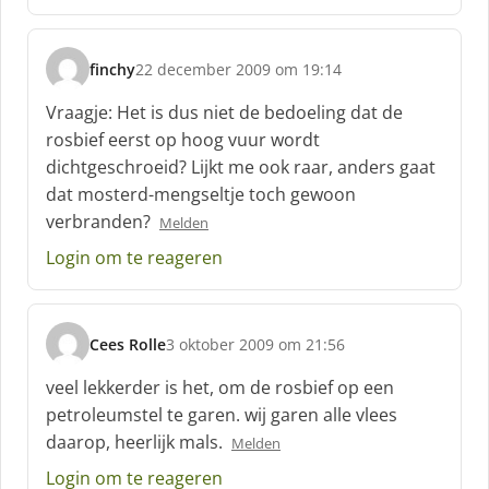
:
finchy
22 december 2009 om 19:14
s
c
Vraagje: Het is dus niet de bedoeling dat de
h
rosbief eerst op hoog vuur wordt
r
dichtgeschroeid? Lijkt me ook raar, anders gaat
e
dat mosterd-mengseltje toch gewoon
e
f
verbranden?
Melden
:
Login om te reageren
Cees Rolle
3 oktober 2009 om 21:56
s
c
veel lekkerder is het, om de rosbief op een
h
petroleumstel te garen. wij garen alle vlees
r
daarop, heerlijk mals.
Melden
e
e
Login om te reageren