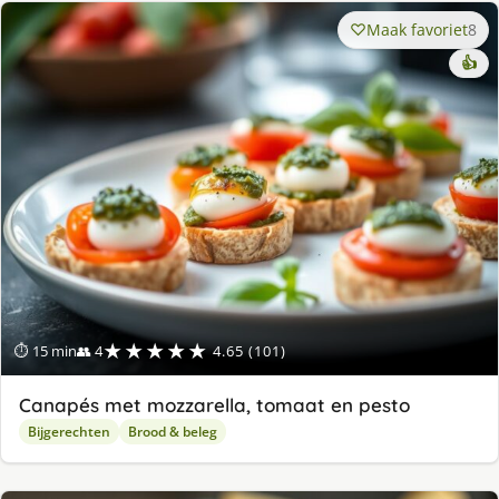
Maak favoriet
8
👍
★★★★★
⏱ 15 min
👥 4
4.65 (101)
Canapés met mozzarella, tomaat en pesto
Bijgerechten
Brood & beleg