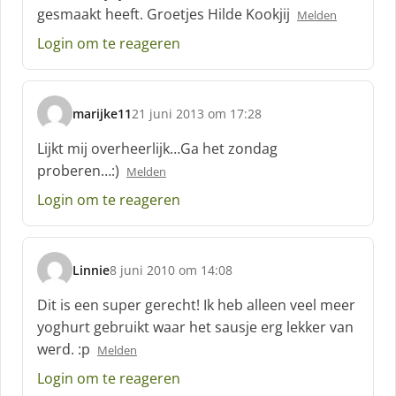
gesmaakt heeft. Groetjes Hilde Kookjij
Melden
e
e
Login om te reageren
f
:
marijke11
21 juni 2013 om 17:28
s
c
Lijkt mij overheerlijk…Ga het zondag
h
proberen…:)
Melden
r
e
Login om te reageren
e
f
:
Linnie
8 juni 2010 om 14:08
s
c
Dit is een super gerecht! Ik heb alleen veel meer
h
yoghurt gebruikt waar het sausje erg lekker van
r
werd. :p
Melden
e
e
Login om te reageren
f