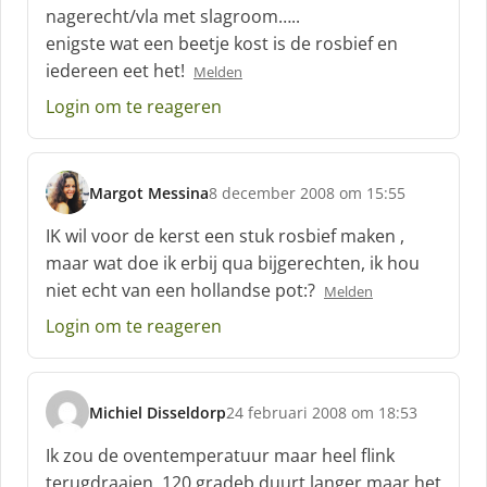
nagerecht/vla met slagroom…..
e
enigste wat een beetje kost is de rosbief en
e
f
iedereen eet het!
Melden
:
Login om te reageren
Margot Messina
8 december 2008 om 15:55
s
c
IK wil voor de kerst een stuk rosbief maken ,
h
maar wat doe ik erbij qua bijgerechten, ik hou
r
niet echt van een hollandse pot:?
Melden
e
e
Login om te reageren
f
:
Michiel Disseldorp
24 februari 2008 om 18:53
s
c
Ik zou de oventemperatuur maar heel flink
h
terugdraaien, 120 gradeb duurt langer maar het