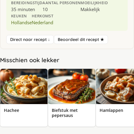
BEREIDINGSTIJD
AANTAL PERSONEN
MOEILIJKHEID
35 minuten
10
Makkelijk
KEUKEN
HERKOMST
Hollandse
Nederland
Direct naar recept ↓
Beoordeel dit recept ★
Misschien ook lekker
Hachee
Biefstuk met
Hamlappen
pepersaus