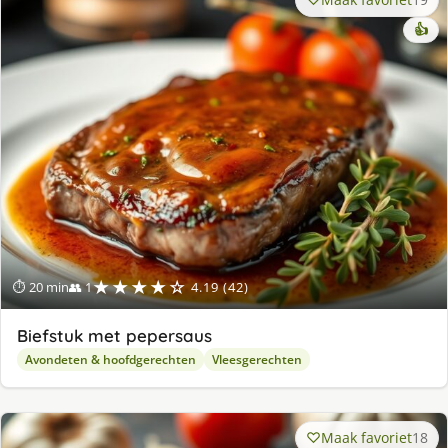
👍
★★★★☆
⏱ 20 min
👥 1
4.19 (42)
Biefstuk met pepersaus
Avondeten & hoofdgerechten
Vleesgerechten
Maak favoriet
18