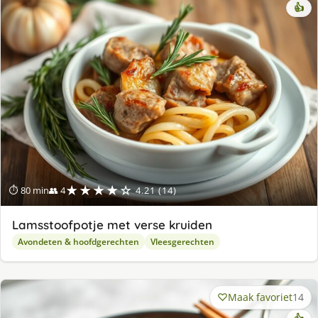
👍
★★★★☆
⏱ 80 min
👥 4
4.21 (14)
Lamsstoofpotje met verse kruiden
Avondeten & hoofdgerechten
Vleesgerechten
Maak favoriet
14