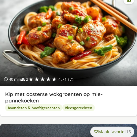
👍
★★★★★
⏱ 40 min
👥 2
4.71 (7)
Kip met oosterse wokgroenten op mie-
pannekoeken
Avondeten & hoofdgerechten
Vleesgerechten
Maak favoriet
15