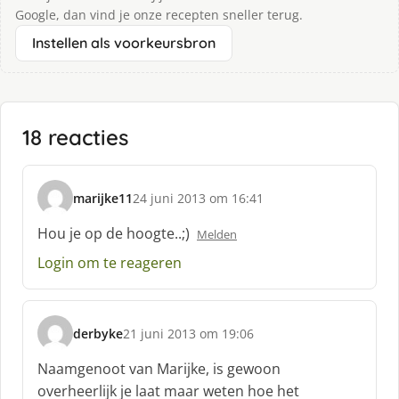
Google, dan vind je onze recepten sneller terug.
Instellen als voorkeursbron
18 reacties
marijke11
24 juni 2013 om 16:41
s
c
Hou je op de hoogte..;)
Melden
h
Login om te reageren
r
e
e
f
derbyke
21 juni 2013 om 19:06
:
s
c
Naamgenoot van Marijke, is gewoon
h
overheerlijk je laat maar weten hoe het
r