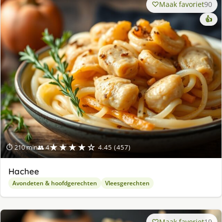
Maak favoriet
90
👍
★★★★☆
⏱ 210 min
👥 4
4.45 (457)
Hachee
Avondeten & hoofdgerechten
Vleesgerechten
Maak favoriet
19