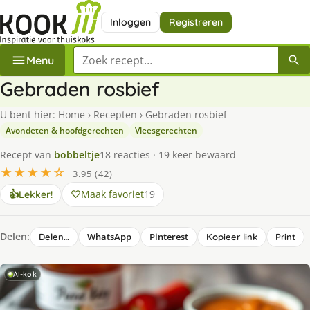
Inloggen
Registreren
Zoek een recept
Menu
Gebraden rosbief
U bent hier:
Home
›
Recepten
›
Gebraden rosbief
Avondeten & hoofdgerechten
Vleesgerechten
Recept van
bobbeltje
18 reacties · 19 keer bewaard
★★★★☆
3.95 (42)
Maak favoriet
19
👍
Lekker!
Delen:
WhatsApp
Pinterest
Delen…
Kopieer link
Print
AI-kok