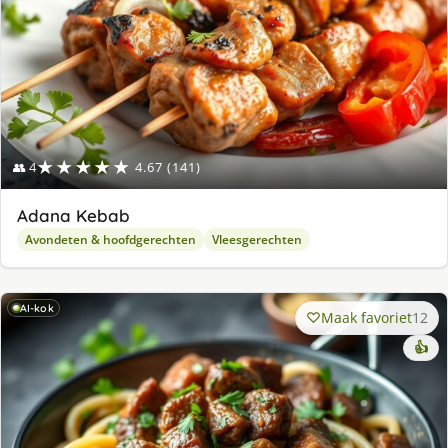
★★★★★
👥 4
4.67 (141)
Adana Kebab
Avondeten & hoofdgerechten
Vleesgerechten
AI-kok
Maak favoriet
12
👍