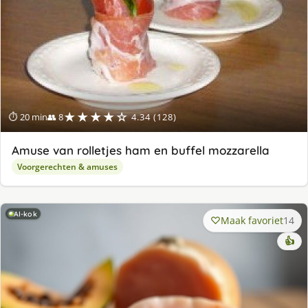
★★★★☆
⏱ 20 min
👥 8
4.34 (128)
Amuse van rolletjes ham en buffel mozzarella
Voorgerechten & amuses
AI-kok
Maak favoriet
14
👍