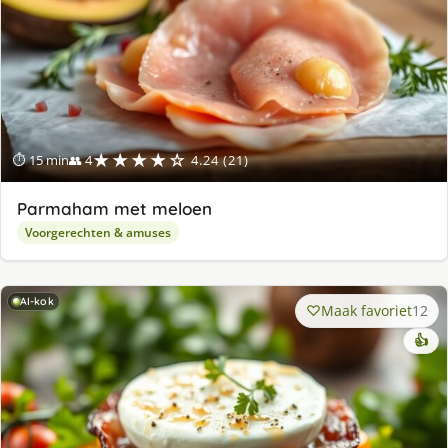
★★★★☆
⏱ 15 min
👥 4
4.24 (21)
Parmaham met meloen
Voorgerechten & amuses
AI-kok
Maak favoriet
12
👍