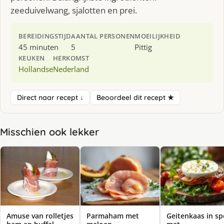
zeeduivelwang, sjalotten en prei.
BEREIDINGSTIJD
AANTAL PERSONEN
MOEILIJKHEID
45 minuten
5
Pittig
KEUKEN
HERKOMST
Hollandse
Nederland
Direct naar recept ↓
Beoordeel dit recept ★
Misschien ook lekker
Amuse van rolletjes
Parmaham met
Geitenkaas in sp