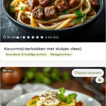
★★★★★
⏱ 30 min
👥 2
4.64 (83)
Kavurma(roerbakken met stukjes vlees)
Avondeten & hoofdgerechten
Vleesgerechten
AI-kok
Maak favoriet
4
👍