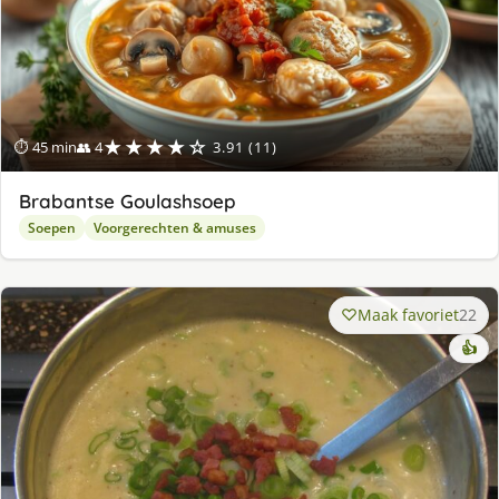
★★★★☆
⏱ 45 min
👥 4
3.91 (11)
Brabantse Goulashsoep
Soepen
Voorgerechten & amuses
Maak favoriet
22
👍