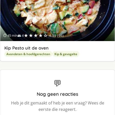
★★★★☆
⏱ 45 min
👥 4
4.39 (96)
Kip Pesto uit de oven
Avondeten & hoofdgerechten
Kip & gevogelte
💬
Nog geen reacties
Heb je dit gemaakt of heb je een vraag? Wees de
eerste die reageert.