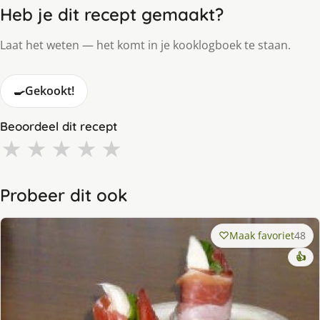
Heb je dit recept gemaakt?
Laat het weten — het komt in je kooklogboek te staan.
🍳
Gekookt!
Beoordeel dit recept
★
★
★
★
★
Probeer dit ook
Maak favoriet
48
👍