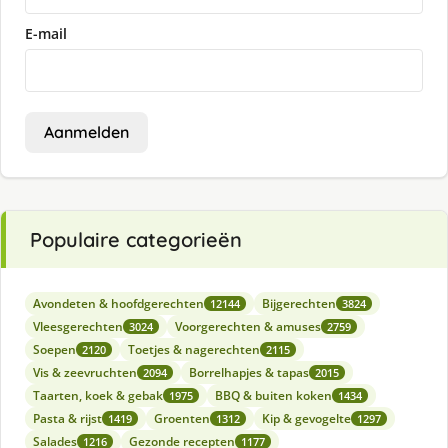
E-mail
Aanmelden
Populaire categorieën
Avondeten & hoofdgerechten
Bijgerechten
12144
3824
Vleesgerechten
Voorgerechten & amuses
3024
2759
Soepen
Toetjes & nagerechten
2120
2115
Vis & zeevruchten
Borrelhapjes & tapas
2094
2015
Taarten, koek & gebak
BBQ & buiten koken
1975
1434
Pasta & rijst
Groenten
Kip & gevogelte
1419
1312
1297
Salades
Gezonde recepten
1216
1177