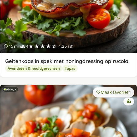
★★★★☆
⏱ 15 min
👥 4
4.25 (8)
Geitenkaas in spek met honingdressing op rucola
Avondeten & hoofdgerechten
Tapas
AI-kok
Maak favoriet
4
👍