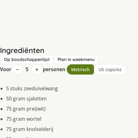
Ingrediënten
Op boodschappenlijst
Plan in weekmenu
−
+
Voor
5
personen
Metrisch
US cups/oz
5 stuks zeeduivelwang
50 gram sjalotten
75 gram prei(wit)
75 gram wortel
75 gram knolselderij