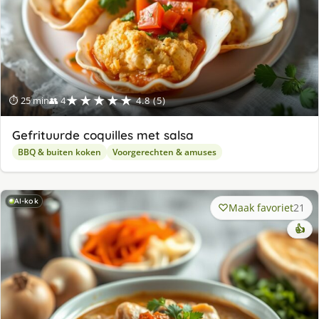
★★★★★
⏱ 25 min
👥 4
4.8 (5)
Gefrituurde coquilles met salsa
BBQ & buiten koken
Voorgerechten & amuses
AI-kok
Maak favoriet
21
👍