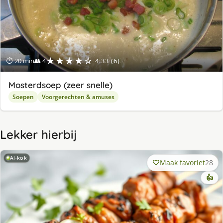
★★★★☆
⏱ 20 min
👥 4
4.33 (6)
Mosterdsoep (zeer snelle)
Soepen
Voorgerechten & amuses
Lekker hierbij
AI-kok
Maak favoriet
28
👍