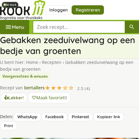
AI-kok
AI-kok
AI-kok
AI-kok
AI-kok
AI-kok
Inloggen
Registreren
Zoek een recept
Menu
Gebakken zeeduivelwang op een
bedje van groenten
U bent hier:
Home
›
Recepten
›
Gebakken zeeduivelwang op een
bedje van groenten
Voorgerechten & amuses
★★★☆☆
Recept van
bertallers
2.5 (4)
Maak favoriet
0
👍
Lekker!
Delen:
WhatsApp
Facebook
Pinterest
Kopieer link
Print