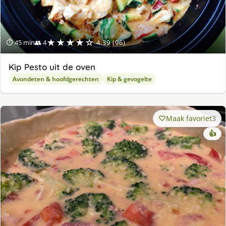
★★★★☆
⏱ 45 min
👥 4
4.39 (96)
Kip Pesto uit de oven
Avondeten & hoofdgerechten
Kip & gevogelte
Maak favoriet
3
👍