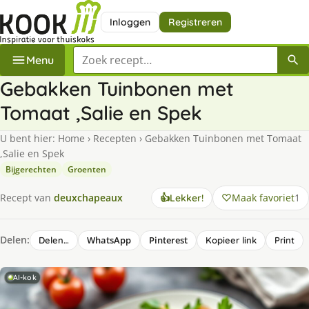
Inloggen
Registreren
Zoek een recept
Menu
Gebakken Tuinbonen met
Tomaat ,Salie en Spek
U bent hier:
Home
›
Recepten
›
Gebakken Tuinbonen met Tomaat
,Salie en Spek
Bijgerechten
Groenten
Maak favoriet
1
Recept van
deuxchapeaux
👍
Lekker!
Delen:
WhatsApp
Pinterest
Delen…
Kopieer link
Print
AI-kok