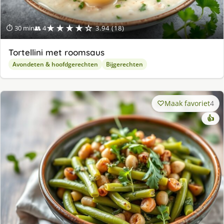
★★★★☆
⏱ 30 min
👥 4
3.94 (18)
Tortellini met roomsaus
Avondeten & hoofdgerechten
Bijgerechten
Maak favoriet
4
👍