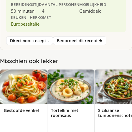
BEREIDINGSTIJD
AANTAL PERSONEN
MOEILIJKHEID
50 minuten
4
Gemiddeld
KEUKEN
HERKOMST
Europese
Italie
Direct naar recept ↓
Beoordeel dit recept ★
Misschien ook lekker
Gestoofde venkel
Tortellini met
Siciliaanse
roomsaus
tuinbonenschote