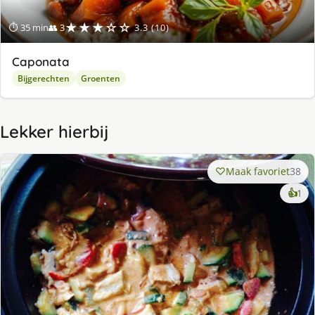
★★★☆☆
⏱ 35 min
👥 3
3.3 (10)
Caponata
Bijgerechten
Groenten
Lekker hierbij
Maak favoriet
38
ke
👍
1
lek
ge