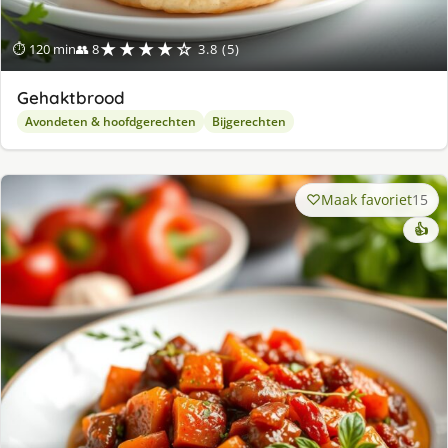
★★★★☆
⏱ 120 min
👥 8
3.8 (5)
Gehaktbrood
Avondeten & hoofdgerechten
Bijgerechten
Maak favoriet
15
👍