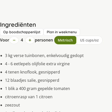
Ingrediënten
Op boodschappenlijst
Plan in weekmenu
−
+
Voor
4
personen
Metrisch
US cups/oz
3 kg verse tuinbonen, enkelvoudig gedopt
4 - 6 eetlepels olijfolie extra virgine
4 tenen knoflook, gesnipperd
12 blaadjes salie, gesnipperd
1 blik a 400 gram gepelde tomaten
citroenrasp van 1 citroen
zeezout