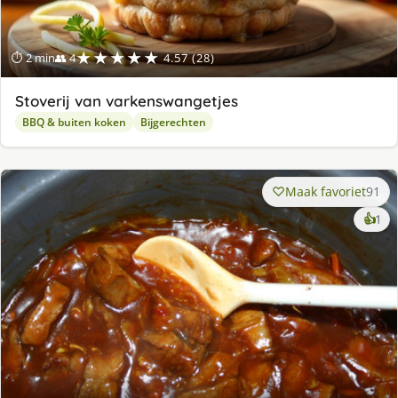
★★★★★
⏱ 2 min
👥 4
4.57 (28)
Stoverij van varkenswangetjes
BBQ & buiten koken
Bijgerechten
Maak favoriet
91
ke
👍
1
lek
ge