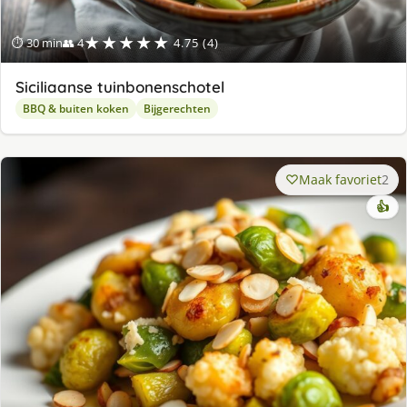
★★★★★
⏱ 30 min
👥 4
4.75 (4)
Siciliaanse tuinbonenschotel
BBQ & buiten koken
Bijgerechten
Maak favoriet
2
👍