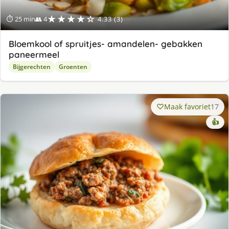
★★★★☆
⏱ 25 min
👥 4
4.33 (3)
Bloemkool of spruitjes- amandelen- gebakken
paneermeel
Bijgerechten
Groenten
Maak favoriet
17
👍