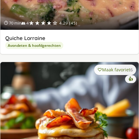
★★★★☆
⏱ 70 min
👥 4
4.29 (45)
Quiche Lorraine
Avondeten & hoofdgerechten
Maak favoriet
6
👍