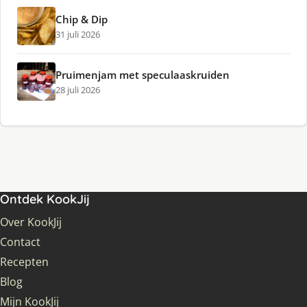
Chip & Dip
31 juli 2026
Pruimenjam met speculaaskruiden
28 juli 2026
Ontdek KookJij
Over KookJij
Contact
Recepten
Blog
Mijn KookJij