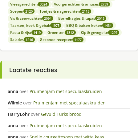
Vleesgerechten
Voorgerechten & amuses
3024
2759
Soepen
Toetjes & nagerechten
2120
2115
Vis & zeevruchten
Borrelhapjes & tapas
2094
2015
Taarten, koek & gebak
BBQ & buiten koken
1975
1434
Pasta & rijst
Groenten
Kip & gevogelte
1419
1312
1297
Salades
Gezonde recepten
1216
1177
Laatste reacties
anna
over
Pruimenjam met speculaaskruiden
Wilmie
over
Pruimenjam met speculaaskruiden
HarryLohr
over
Gevuld Turks brood
anna
over
Pruimenjam met speculaaskruiden
anna
over
Snelle courgettesoep met witte kaas