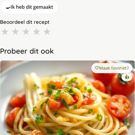
🍳
Ik heb dit gemaakt
Beoordeel dit recept
★
★
★
★
★
Probeer dit ook
Maak favoriet
7
👍