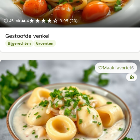
★★★★☆
⏱ 45 min
👥 4
3.95 (20)
Gestoofde venkel
Bijgerechten
Groenten
Maak favoriet
6
👍