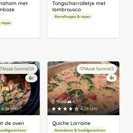
rmaham met
Tongscharrolletje met
amboze
lambrousco
Borrelhapjes & tapas
& tapas
Maak favoriet
38
Maak favoriet
3
keer
👍
👍
1
lekker
gevonden
⏱ 70 min
👥 4
★★★★☆
4.39 (96)
4.29 (45)
it de oven
Quiche Lorraine
hoofdgerechten
Avondeten & hoofdgerechten