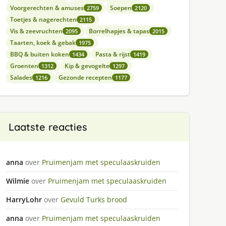
Voorgerechten & amuses
Soepen
2759
2120
Toetjes & nagerechten
2115
Vis & zeevruchten
Borrelhapjes & tapas
2095
2015
Taarten, koek & gebak
1975
BBQ & buiten koken
Pasta & rijst
1434
1419
Groenten
Kip & gevogelte
1312
1297
Salades
Gezonde recepten
1216
1177
Laatste reacties
anna
over
Pruimenjam met speculaaskruiden
Wilmie
over
Pruimenjam met speculaaskruiden
HarryLohr
over
Gevuld Turks brood
anna
over
Pruimenjam met speculaaskruiden