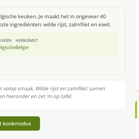
elgische keuken. Je maakt het in ongeveer 40
e ingrediënten: wilde rijst, zalmfilet en eiwit.
EUKEN
HERKOMST
lgische
Belgie
volop smaak. Wilde rijst en zalmfilet: samen
 hieronder en zet ‘m op tafel.
art kookmodus