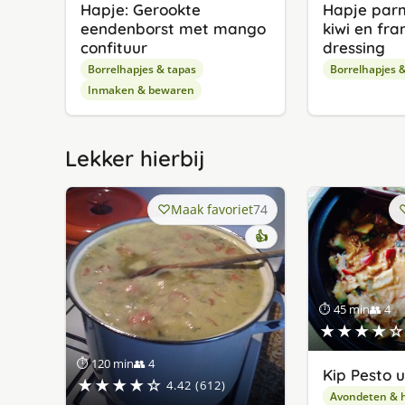
Hapje: Gerookte
Hapje pa
eendenborst met mango
kiwi en fr
confituur
dressing
Borrelhapjes & tapas
Borrelhapjes 
Inmaken & bewaren
Lekker hierbij
Maak favoriet
74
👍
⏱ 45 min
👥 4
★★★★☆
⏱ 120 min
👥 4
Kip Pesto u
★★★★☆
4.42 (612)
Avondeten & 