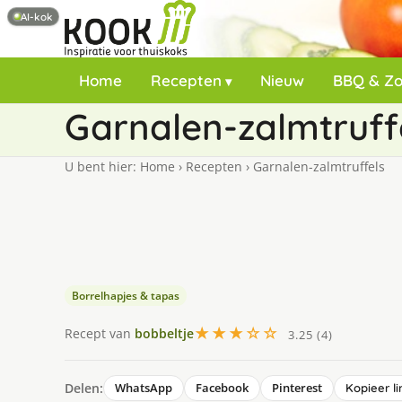
AI-kok
Home
Recepten
Nieuw
BBQ & Z
Garnalen-zalmtruff
U bent hier:
Home
›
Recepten
›
Garnalen-zalmtruffels
Borrelhapjes & tapas
★★★☆☆
Recept van
bobbeltje
3.25 (4)
Delen:
WhatsApp
Facebook
Pinterest
Kopieer li