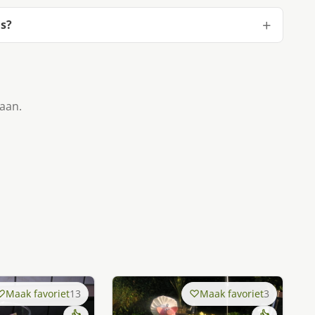
s?
taan.
Maak favoriet
13
Maak favoriet
3
👍
👍