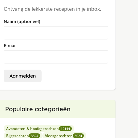
Ontvang de lekkerste recepten in je inbox.
Naam (optioneel)
E-mail
Aanmelden
Populaire categorieën
Avondeten & hoofdgerechten
12144
Bijgerechten
Vleesgerechten
3824
3024