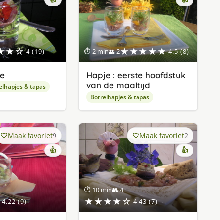
★★☆
★★★★★
4 (19)
⏱ 2 min
👥 2
4.5 (8)
je
Hapje : eerste hoofdstuk
van de maaltijd
elhapjes & tapas
Borrelhapjes & tapas
Maak favoriet
9
Maak favoriet
2
👍
👍
⏱ 10 min
👥 4
★★★★☆
4.22 (9)
4.43 (7)