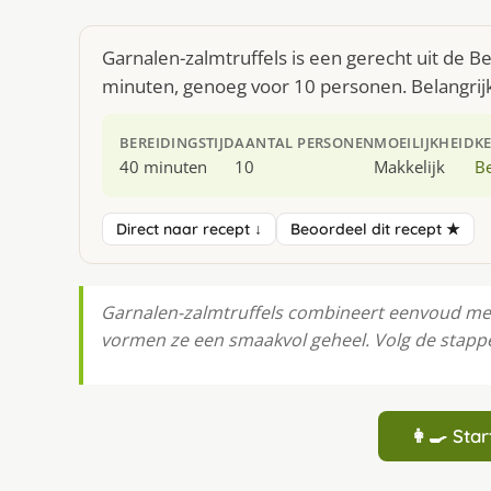
Garnalen-zalmtruffels is een gerecht uit de B
minuten, genoeg voor 10 personen. Belangrijkst
BEREIDINGSTIJD
AANTAL PERSONEN
MOEILIJKHEID
K
40 minuten
10
Makkelijk
Be
Direct naar recept ↓
Beoordeel dit recept ★
Garnalen-zalmtruffels combineert eenvoud met 
vormen ze een smaakvol geheel. Volg de stappen
👩‍🍳 St