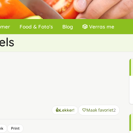
omer
Food & Foto’s
Blog
🎲 Verras me
els
Maak favoriet
2
👍
Lekker!
nk
Print