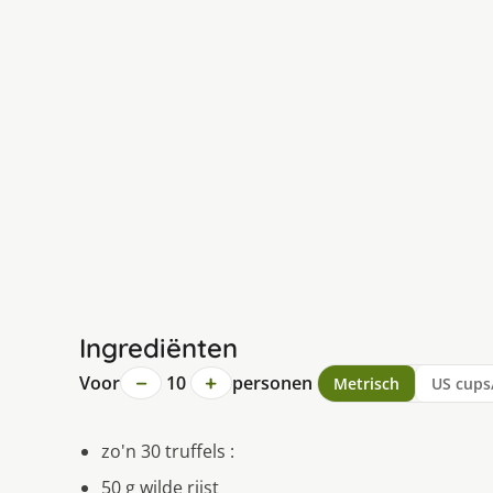
Ingrediënten
−
+
Voor
10
personen
Metrisch
US cups
zo'n 30 truffels :
50 g wilde rijst