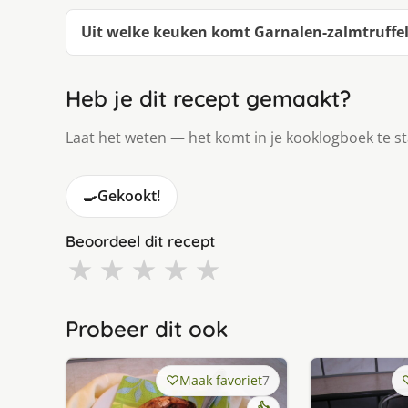
Uit welke keuken komt Garnalen-zalmtruffel
Heb je dit recept gemaakt?
Laat het weten — het komt in je kooklogboek te s
🍳
Gekookt!
Beoordeel dit recept
★
★
★
★
★
Probeer dit ook
Maak favoriet
7
👍