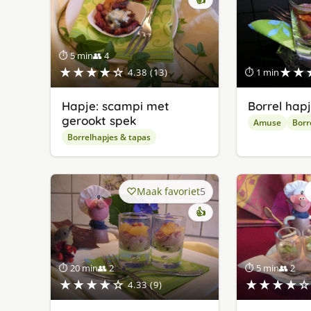
⏱ 5 min
👥 4
★★★★☆
★★
4.38 (13)
⏱ 1 min
Hapje: scampi met
Borrel hap
gerookt spek
Amuse
Borr
Borrelhapjes & tapas
Maak favoriet
5
👍
⏱ 20 min
👥 2
⏱ 5 min
👥 2
★★★★☆
★★★★☆
4.33 (9)