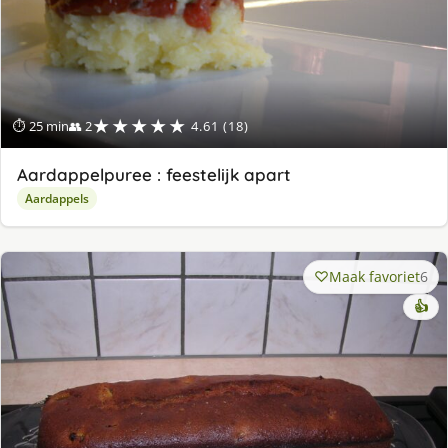
★★★★★
⏱ 25 min
👥 2
4.61 (18)
Aardappelpuree : feestelijk apart
Aardappels
Maak favoriet
6
👍