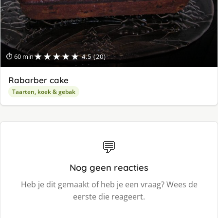
★★★★★
⏱ 60 min
4.5 (20)
Rabarber cake
Taarten, koek & gebak
💬
Nog geen reacties
Heb je dit gemaakt of heb je een vraag? Wees de
eerste die reageert.