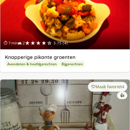
★★★★☆
⏱ 7 min
👥 2
3.75 (4)
Knapperige pikante groenten
Avondeten & hoofdgerechten
Bijgerechten
Maak favoriet
4
👍