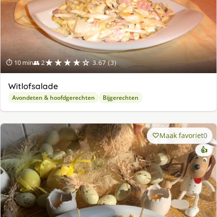
★★★★☆
⏱ 10 min
👥 2
3.67 (3)
Witlofsalade
Avondeten & hoofdgerechten
Bijgerechten
Maak favoriet
0
👍