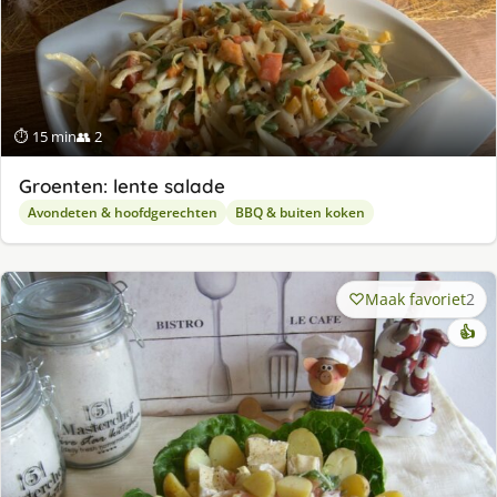
⏱ 15 min
👥 2
Groenten: lente salade
Avondeten & hoofdgerechten
BBQ & buiten koken
Maak favoriet
2
👍