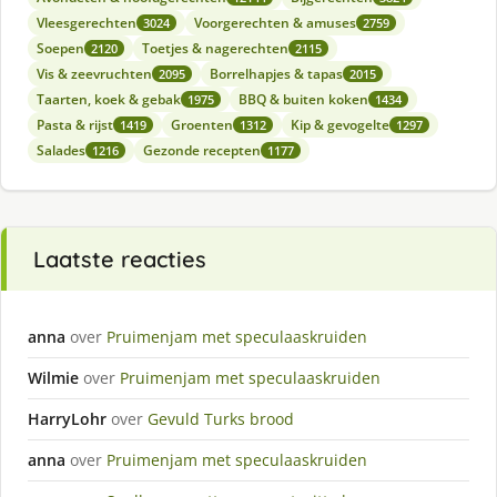
Vleesgerechten
Voorgerechten & amuses
3024
2759
Soepen
Toetjes & nagerechten
2120
2115
Vis & zeevruchten
Borrelhapjes & tapas
2095
2015
Taarten, koek & gebak
BBQ & buiten koken
1975
1434
Pasta & rijst
Groenten
Kip & gevogelte
1419
1312
1297
Salades
Gezonde recepten
1216
1177
Laatste reacties
anna
over
Pruimenjam met speculaaskruiden
Wilmie
over
Pruimenjam met speculaaskruiden
HarryLohr
over
Gevuld Turks brood
anna
over
Pruimenjam met speculaaskruiden