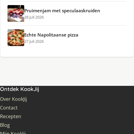
Pruimenjam met speculaaskruiden
28 juli 2026
Echte Napolitaanse pizza
27 juli 2026
Ontdek KookJij
Over KookJij
Contact
Recepten
Blog
Mijn KookJij