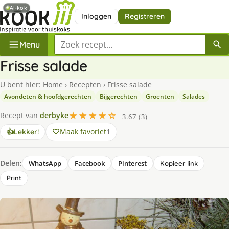
AI-kok
Inloggen
Registreren
Zoek een recept
Menu
Frisse salade
U bent hier:
Home
›
Recepten
›
Frisse salade
Avondeten & hoofdgerechten
Bijgerechten
Groenten
Salades
★★★★☆
Recept van
derbyke
3.67 (3)
Maak favoriet
1
👍
Lekker!
Delen:
WhatsApp
Facebook
Pinterest
Kopieer link
Print