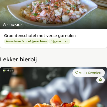
⏱ 15 min
👥 2
Groentenschotel met verse garnalen
Avondeten & hoofdgerechten
Bijgerechten
Lekker hierbij
AI-kok
Maak favoriet
6
👍