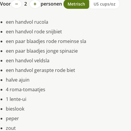
−
+
Voor
2
personen
Metrisch
US cups/oz
een handvol rucola
een handvol rode snijbiet
een paar blaadjes rode romeinse sla
een paar blaadjes jonge spinazie
een handvol veldsla
een handvol geraspte rode biet
halve ajuin
4 roma-tomaatjes
1 lente-ui
bieslook
peper
zout