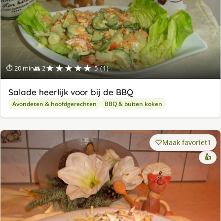
★★★★★
⏱ 20 min
👥 2
5 (1)
Salade heerlijk voor bij de BBQ
Avondeten & hoofdgerechten
BBQ & buiten koken
Maak favoriet
1
👍