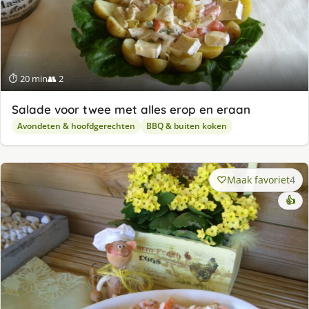
⏱ 20 min
👥 2
Salade voor twee met alles erop en eraan
Avondeten & hoofdgerechten
BBQ & buiten koken
Maak favoriet
4
👍