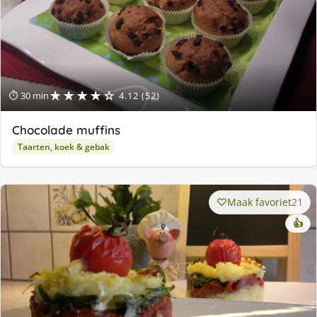
★★★★☆
⏱ 30 min
4.12 (52)
Chocolade muffins
Taarten, koek & gebak
Maak favoriet
21
👍