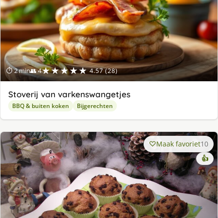
★★★★★
⏱ 2 min
👥 4
4.57 (28)
Stoverij van varkenswangetjes
BBQ & buiten koken
Bijgerechten
Maak favoriet
10
👍