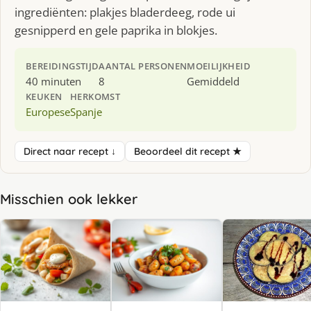
ingrediënten: plakjes bladerdeeg, rode ui
gesnipperd en gele paprika in blokjes.
BEREIDINGSTIJD
AANTAL PERSONEN
MOEILIJKHEID
40 minuten
8
Gemiddeld
KEUKEN
HERKOMST
Europese
Spanje
Direct naar recept ↓
Beoordeel dit recept ★
Misschien ook lekker