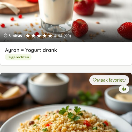
★★★★★
⏱ 5 min
👥 1
4.64 (90)
Ayran = Yogurt drank
Bijgerechten
Maak favoriet
7
👍