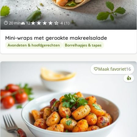
★★★★☆
⏱ 20 min
👥 12
4 (1)
Mini-wraps met gerookte makreelsalade
Avondeten & hoofdgerechten
Borrelhapjes & tapas
Maak favoriet
16
👍