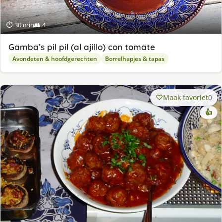
⏱ 30 min
👥 4
Gamba’s pil pil (al ajillo) con tomate
Avondeten & hoofdgerechten
Borrelhapjes & tapas
Maak favoriet
0
👍