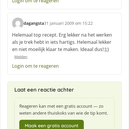
Login om te reageren
e
f
:
dagangsta
31 januari 2009 om 15:22
s
c
Helemaal top recept. Erg lekker na het werken
h
als je trek hebt in iets hartigs. Helemaal lekker
r
en niet moeilijk klaar te maken. Ideaal dus!:);)
e
e
Melden
f
Login om te reageren
:
Laat een reactie achter
Reageren kan met een gratis account — zo
weten andere thuiskoks van wie de tip komt.
Maak een gratis account