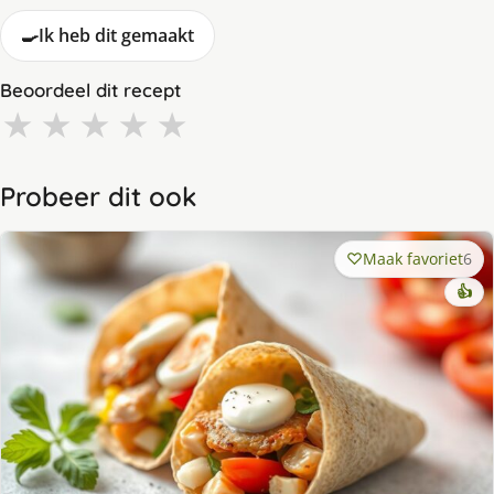
🍳
Ik heb dit gemaakt
Beoordeel dit recept
★
★
★
★
★
Probeer dit ook
Maak favoriet
6
👍