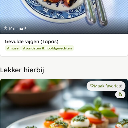
⏱ 10 min
👥 5
Gevulde vijgen (Tapas)
Amuse
Avondeten & hoofdgerechten
Lekker hierbij
Maak favoriet
8
👍