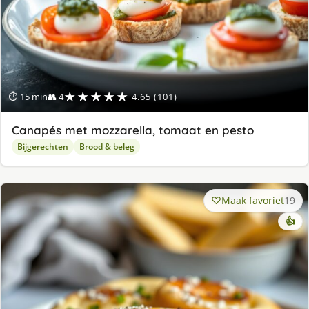
★★★★★
⏱ 15 min
👥 4
4.65 (101)
Canapés met mozzarella, tomaat en pesto
Bijgerechten
Brood & beleg
Maak favoriet
19
👍