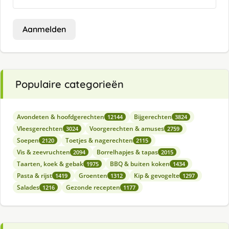
Aanmelden
Populaire categorieën
Avondeten & hoofdgerechten
Bijgerechten
12144
3824
Vleesgerechten
Voorgerechten & amuses
3024
2759
Soepen
Toetjes & nagerechten
2120
2115
Vis & zeevruchten
Borrelhapjes & tapas
2094
2015
Taarten, koek & gebak
BBQ & buiten koken
1975
1434
Pasta & rijst
Groenten
Kip & gevogelte
1419
1312
1297
Salades
Gezonde recepten
1216
1177