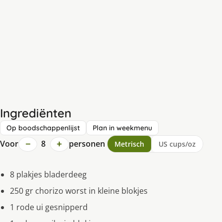
Ingrediënten
Op boodschappenlijst
Plan in weekmenu
−
+
Voor
8
personen
Metrisch
US cups/oz
8 plakjes bladerdeeg
250 gr chorizo worst in kleine blokjes
1 rode ui gesnipperd