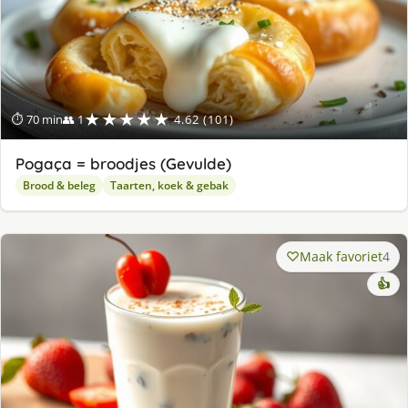
★★★★★
⏱ 70 min
👥 1
4.62 (101)
Pogaça = broodjes (Gevulde)
Brood & beleg
Taarten, koek & gebak
Maak favoriet
4
👍