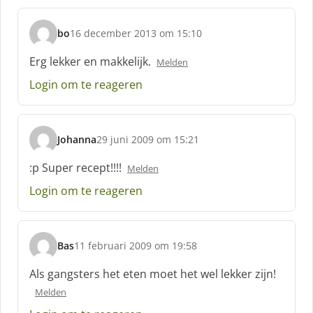
bo
16 december 2013 om 15:10
s
c
Erg lekker en makkelijk.
Melden
h
Login om te reageren
r
e
e
f
Johanna
29 juni 2009 om 15:21
:
s
c
:p Super recept!!!!
Melden
h
Login om te reageren
r
e
e
f
Bas
11 februari 2009 om 19:58
:
s
c
Als gangsters het eten moet het wel lekker zijn!
h
Melden
r
e