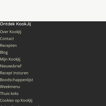
Ontdek KookJij
Over KookJij
Contact
Recepten
Blog
Mijn KookJij
Nieuwsbrief
Recept insturen
Boodschappenlijst
Weekmenu
Thuis koks
Cookies op KookJij