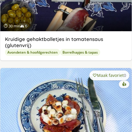
⏱ 30 min
👥 6
Kruidige gehaktballetjes in tomatensaus
(glutenvrij)
Avondeten & hoofdgerechten
Borrelhapjes & tapas
Maak favoriet
0
👍