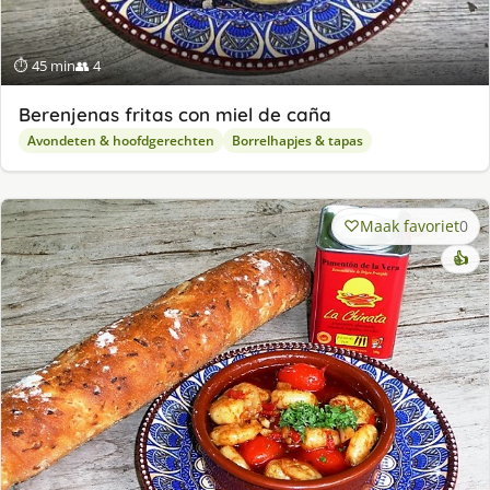
⏱ 45 min
👥 4
Berenjenas fritas con miel de caña
Avondeten & hoofdgerechten
Borrelhapjes & tapas
Maak favoriet
0
👍