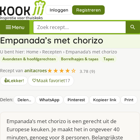
Inloggen
Registreren
Zoek een recept
Menu
Empanada’s met chorizo
U bent hier:
Home
›
Recepten
›
Empanada’s met chorizo
Avondeten & hoofdgerechten
Borrelhapjes & tapas
Tapas
★★★★☆
Recept van
anitacroes
3.78 (9)
Maak favoriet
17
👍
Lekker!
Delen:
WhatsApp
Pinterest
Delen…
Kopieer link
Print
Empanada’s met chorizo is een gerecht uit de
Europese keuken. Je maakt het in ongeveer 40
minuten, genoeg voor 8 personen. Belangrijkste