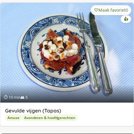
Maak favoriet
0
👍
⏱ 10 min
👥 5
Gevulde vijgen (Tapas)
Amuse
Avondeten & hoofdgerechten