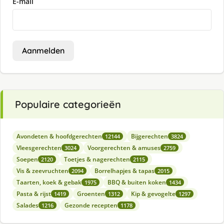
E-mail
Aanmelden
Populaire categorieën
Avondeten & hoofdgerechten
Bijgerechten
12144
3824
Vleesgerechten
Voorgerechten & amuses
3024
2759
Soepen
Toetjes & nagerechten
2120
2115
Vis & zeevruchten
Borrelhapjes & tapas
2094
2015
Taarten, koek & gebak
BBQ & buiten koken
1975
1434
Pasta & rijst
Groenten
Kip & gevogelte
1419
1312
1297
Salades
Gezonde recepten
1216
1178