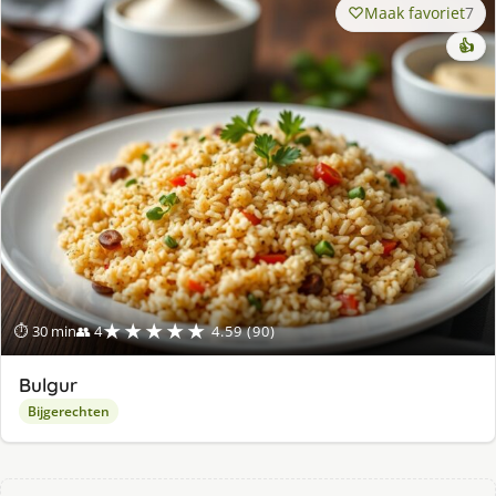
Maak favoriet
7
👍
★★★★★
⏱ 30 min
👥 4
4.59 (90)
Bulgur
Bijgerechten