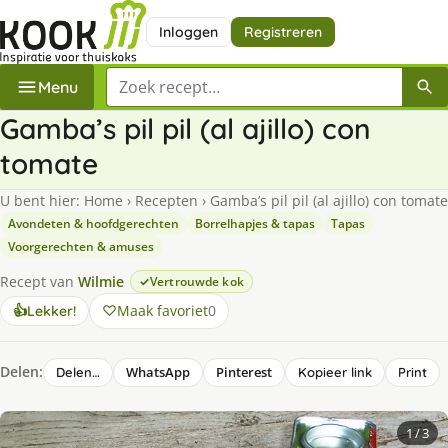
Inloggen
Registreren
Zoek een recept
Menu
Gamba’s pil pil (al ajillo) con
tomate
U bent hier:
Home
›
Recepten
›
Gamba’s pil pil (al ajillo) con tomate
Avondeten & hoofdgerechten
Borrelhapjes & tapas
Tapas
Voorgerechten & amuses
Recept van
Wilmie
Vertrouwde kok
Maak favoriet
0
👍
Lekker!
Delen:
WhatsApp
Pinterest
Delen…
Kopieer link
Print
1
/ 3