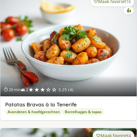
Maak favoriet
16
👍
★★★☆☆
⏱ 20 min
👥 2
3.25 (4)
Patatas Bravas à la Tenerife
Avondeten & hoofdgerechten
Borrelhapjes & tapas
Maak favoriet
4