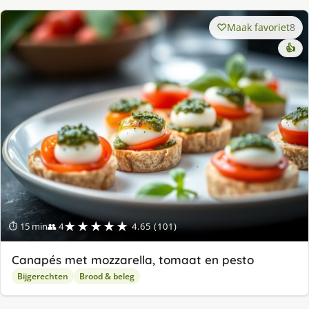
Maak favoriet
8
👍
★★★★★
⏱ 15 min
👥 4
4.65 (101)
Canapés met mozzarella, tomaat en pesto
Bijgerechten
Brood & beleg