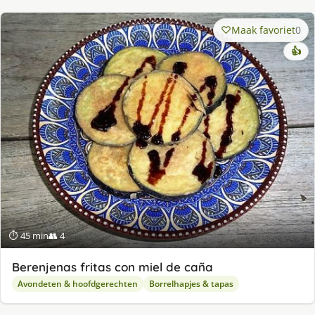
Maak favoriet
0
👍
⏱ 45 min
👥 4
Berenjenas fritas con miel de caña
Avondeten & hoofdgerechten
Borrelhapjes & tapas