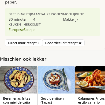
peper.
BEREIDINGSTIJD
AANTAL PERSONEN
MOEILIJKHEID
30 minuten
4
Makkelijk
KEUKEN
HERKOMST
Europese
Spanje
Direct naar recept ↓
Beoordeel dit recept ★
Misschien ook lekker
Berenjenas fritas
Gevulde vijgen
Calamares Fritos
con miel de caña
(Tapas)
estilo canario