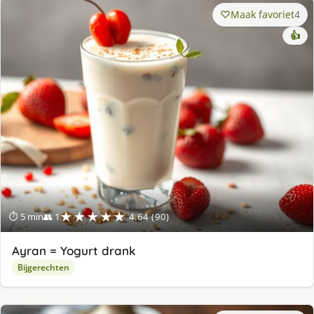
Maak favoriet
4
👍
★★★★★
⏱ 5 min
👥 1
4.64 (90)
Ayran = Yogurt drank
Bijgerechten