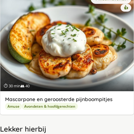
👍
⏱ 30 min
👥 40
Mascarpone en geroosterde pijnboompitjes
Amuse
Avondeten & hoofdgerechten
Lekker hierbij