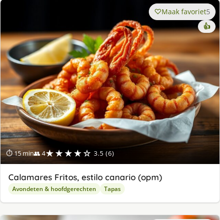
Maak favoriet
5
👍
★★★★☆
⏱ 15 min
👥 4
3.5 (6)
Calamares Fritos, estilo canario (opm)
Avondeten & hoofdgerechten
Tapas