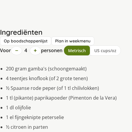
Ingrediënten
Op boodschappenlijst
Plan in weekmenu
−
+
Voor
4
personen
Metrisch
US cups/oz
200 gram gamba's (schoongemaakt)
4 teentjes knoflook (of 2 grote tenen)
½ Spaanse rode peper (of 1 tl chilivlokken)
1 tl (pikante) paprikapoeder (Pimenton de la Vera)
1 dl olĳfolie
1 el fijngeknipte peterselie
½ citroen in parten