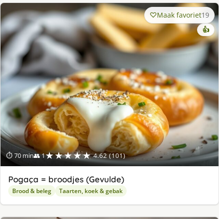
Maak favoriet
19
👍
★★★★★
⏱ 70 min
👥 1
4.62 (101)
Pogaça = broodjes (Gevulde)
Brood & beleg
Taarten, koek & gebak