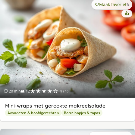
Maak favoriet
6
👍
★★★★☆
⏱ 20 min
👥 12
4 (1)
Mini-wraps met gerookte makreelsalade
Avondeten & hoofdgerechten
Borrelhapjes & tapas