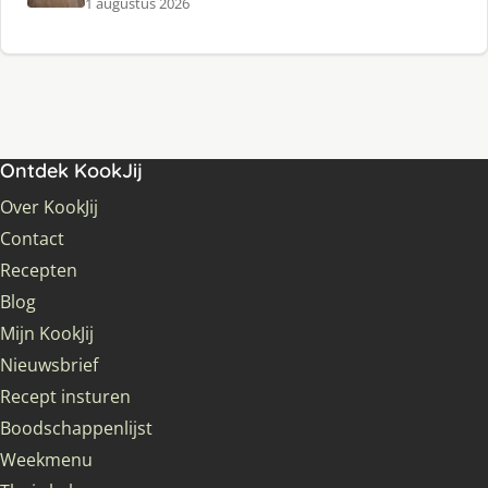
1 augustus 2026
Ontdek KookJij
Over KookJij
Contact
Recepten
Blog
Mijn KookJij
Nieuwsbrief
Recept insturen
Boodschappenlijst
Weekmenu