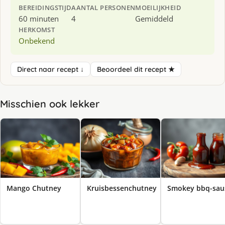
BEREIDINGSTIJD
AANTAL PERSONEN
MOEILIJKHEID
60 minuten
4
Gemiddeld
HERKOMST
Onbekend
Direct naar recept ↓
Beoordeel dit recept ★
Misschien ook lekker
Mango Chutney
Kruisbessenchutney
Smo­key bbq-sau