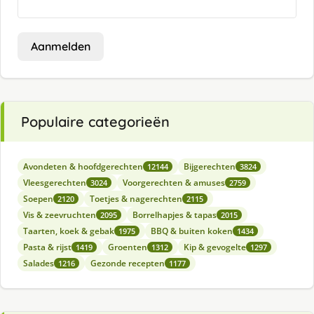
Aanmelden
Populaire categorieën
Avondeten & hoofdgerechten
Bijgerechten
12144
3824
Vleesgerechten
Voorgerechten & amuses
3024
2759
Soepen
Toetjes & nagerechten
2120
2115
Vis & zeevruchten
Borrelhapjes & tapas
2095
2015
Taarten, koek & gebak
BBQ & buiten koken
1975
1434
Pasta & rijst
Groenten
Kip & gevogelte
1419
1312
1297
Salades
Gezonde recepten
1216
1177