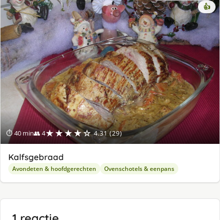
👍
★★★★☆
⏱ 40 min
👥 4
4.31 (29)
Kalfsgebraad
Avondeten & hoofdgerechten
Ovenschotels & eenpans
1 reactie