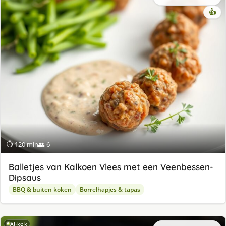
👍
⏱ 120 min
👥 6
Balletjes van Kalkoen Vlees met een Veenbessen-
Dipsaus
BBQ & buiten koken
Borrelhapjes & tapas
AI-kok