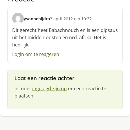
yvonnehijdra
3 april 2012 om 10:32
s
c
Dit gerecht heet Babachnouch en is een dipsaus
h
uit het midden-oosten en nrd. afrika. Het is
r
heerlijk.
e
e
Login om te reageren
f
:
Laat een reactie achter
Je moet
ingelogd zijn op
om een reactie te
plaatsen.