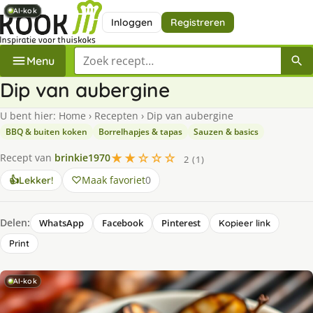
AI-kok
AI-kok
AI-kok
AI-kok
AI-kok
AI-kok
Inloggen
Registreren
Zoek een recept
Menu
Dip van aubergine
U bent hier:
Home
›
Recepten
›
Dip van aubergine
BBQ & buiten koken
Borrelhapjes & tapas
Sauzen & basics
★★☆☆☆
Recept van
brinkie1970
2 (1)
Maak favoriet
0
👍
Lekker!
Delen:
WhatsApp
Facebook
Pinterest
Kopieer link
Print
AI-kok