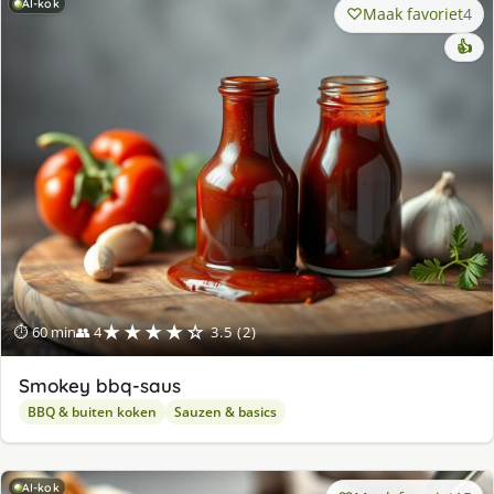
AI-kok
Maak favoriet
4
👍
★★★★☆
⏱ 60 min
👥 4
3.5 (2)
Smo­key bbq-saus
BBQ & buiten koken
Sauzen & basics
AI-kok