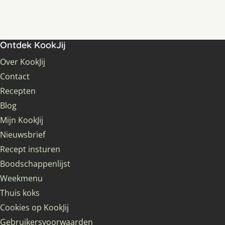
Ontdek KookJij
Over KookJij
Contact
Recepten
Blog
Mijn KookJij
Nieuwsbrief
Recept insturen
Boodschappenlijst
Weekmenu
Thuis koks
Cookies op KookJij
Gebruikersvoorwaarden