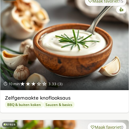
Maak favoriet
15
👍
★★★☆☆
⏱ 10 min
3.33 (3)
Zelfgemaakte knoflooksaus
BBQ & buiten koken
Sauzen & basics
AI-kok
Maak favoriet
0