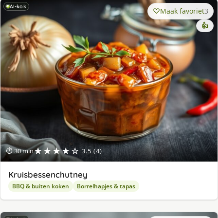
AI-kok
Maak favoriet
3
👍
★★★★☆
⏱ 30 min
3.5 (4)
Kruisbessenchutney
BBQ & buiten koken
Borrelhapjes & tapas