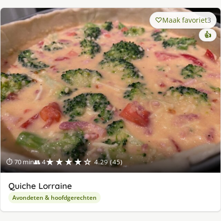
Maak favoriet
3
👍
★★★★☆
⏱ 70 min
👥 4
4.29 (45)
Quiche Lorraine
Avondeten & hoofdgerechten