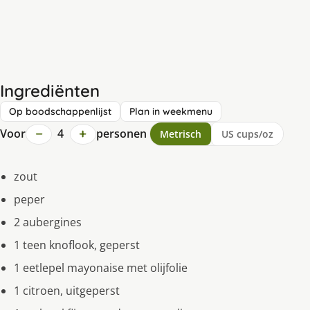
Ingrediënten
Op boodschappenlijst
Plan in weekmenu
−
+
Voor
4
personen
Metrisch
US cups/oz
zout
peper
2 aubergines
1 teen knoflook, geperst
1 eetlepel mayonaise met olijfolie
1 citroen, uitgeperst