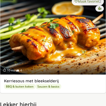
Maak favoriet
2
👍
⏱ 10 min
👥 4
Kerriesaus met bleekselderij
BBQ & buiten koken
Sauzen & basics
Lekker hierbij