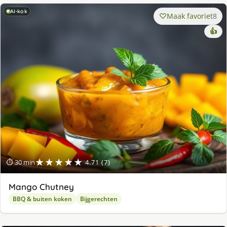
AI-kok
Maak favoriet
8
👍
★★★★★
⏱ 30 min
4.71 (7)
Mango Chutney
BBQ & buiten koken
Bijgerechten