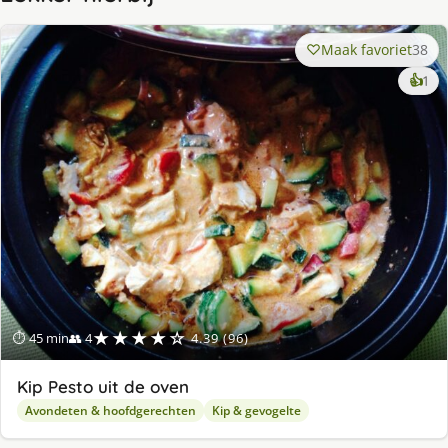
Maak favoriet
38
ke
👍
1
lek
ge
★★★★☆
⏱ 45 min
👥 4
4.39 (96)
Kip Pesto uit de oven
Avondeten & hoofdgerechten
Kip & gevogelte