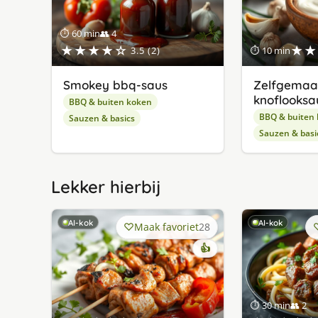
⏱ 60 min
👥 4
★★★★☆
★★
3.5 (2)
⏱ 10 min
Smo­key bbq-saus
Zelfgemaa
knoflooksa
BBQ & buiten koken
BBQ & buiten
Sauzen & basics
Sauzen & basi
Lekker hierbij
AI-kok
AI-kok
Maak favoriet
28
👍
⏱ 30 min
👥 2