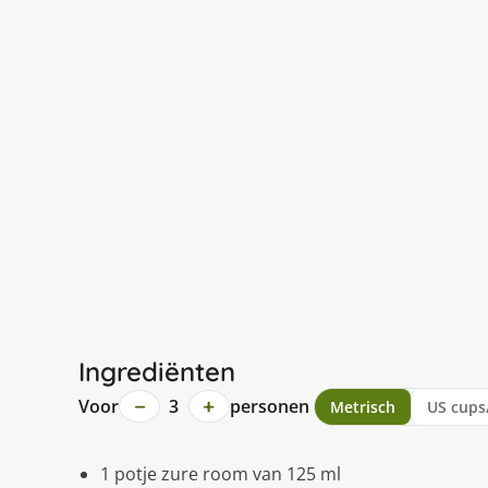
Ingrediënten
−
+
Voor
3
personen
Metrisch
US cups
1 potje zure room van 125 ml