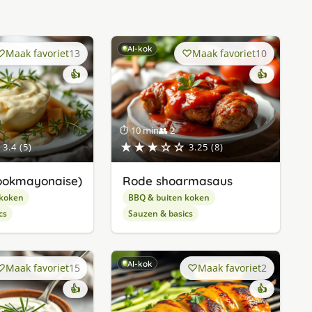
AI-kok
Maak favoriet
13
Maak favoriet
10
👍
👍
⏱ 10 min
👥 2
★★★☆☆
3.4 (5)
3.25 (8)
flookmayonaise)
Rode shoarmasaus
 koken
BBQ & buiten koken
cs
Sauzen & basics
AI-kok
Maak favoriet
15
Maak favoriet
2
👍
👍