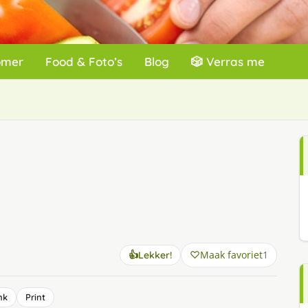
omer
Food & Foto’s
Blog
🎲 Verras me
Maak favoriet
1
👍
Lekker!
nk
Print