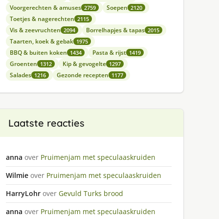
Voorgerechten & amuses
Soepen
2759
2120
Toetjes & nagerechten
2115
Vis & zeevruchten
Borrelhapjes & tapas
2094
2015
Taarten, koek & gebak
1975
BBQ & buiten koken
Pasta & rijst
1434
1419
Groenten
Kip & gevogelte
1312
1297
Salades
Gezonde recepten
1216
1177
Laatste reacties
anna
over
Pruimenjam met speculaaskruiden
Wilmie
over
Pruimenjam met speculaaskruiden
HarryLohr
over
Gevuld Turks brood
anna
over
Pruimenjam met speculaaskruiden