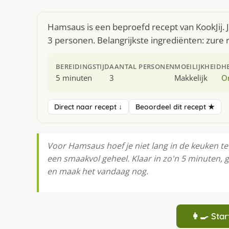
Hamsaus is een beproefd recept van KookJij. 
3 personen. Belangrijkste ingrediënten: zur
BEREIDINGSTIJD
AANTAL PERSONEN
MOEILIJKHEID
H
5 minuten
3
Makkelijk
O
Direct naar recept ↓
Beoordeel dit recept ★
Voor Hamsaus hoef je niet lang in de keuken 
een smaakvol geheel. Klaar in zo'n 5 minuten, 
en maak het vandaag nog.
👩‍🍳 St