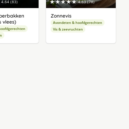
★★★★★
4.64 (83)
4.63 (78)
oerbakken
Zonnevis
 vlees)
Avondeten & hoofdgerechten
hoofdgerechten
Vis & zeevruchten
en