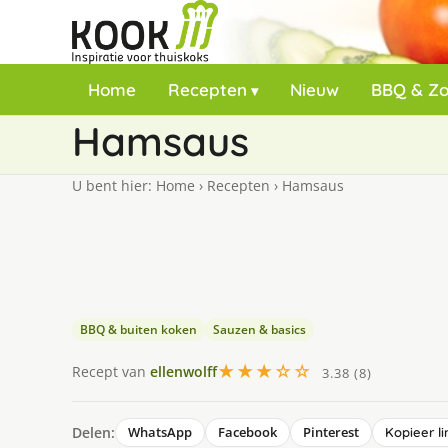
Home
Recepten
Nieuw
BBQ & Z
Hamsaus
U bent hier:
Home
›
Recepten
›
Hamsaus
BBQ & buiten koken
Sauzen & basics
★★★☆☆
Recept van
ellenwolff
3.38 (8)
Delen:
WhatsApp
Facebook
Pinterest
Kopieer li