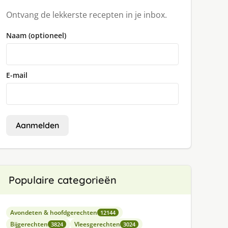
Ontvang de lekkerste recepten in je inbox.
Naam (optioneel)
E-mail
Aanmelden
Populaire categorieën
Avondeten & hoofdgerechten
12144
Bijgerechten
Vleesgerechten
3824
3024