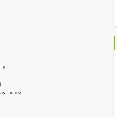
tje.
j.
s garnering