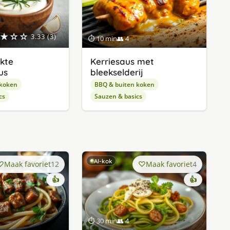
★☆☆
3.33 (3)
⏱ 10 min
👥 4
kte
Kerriesaus met
us
bleekselderij
 koken
BBQ & buiten koken
cs
Sauzen & basics
AI-kok
Maak favoriet
12
Maak favoriet
4
👍
👍
⏱ 30 min
👥 4