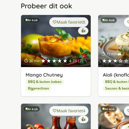
Probeer dit ook
AI-kok
AI-kok
Maak favoriet
8
👍
⏱ 15 min
👥 2
★★★★★
★★★☆☆
⏱ 30 min
4.71 (7)
Mango Chutney
Aïoli (kno
BBQ & buiten koken
BBQ & buiten
Bijgerechten
Sauzen & basi
AI-kok
AI-kok
Maak favoriet
4
👍