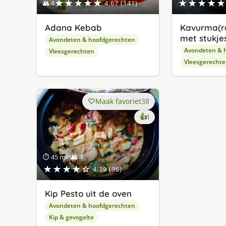
★★★★★
★★★★★
👥 4
4.67 (141)
Adana Kebab
Kavurma(r
met stukjes
Avondeten & hoofdgerechten
Avondeten & 
Vleesgerechten
Vleesgerecht
Maak favoriet
38
keer
👍
1
lekker
gevonden
⏱ 45 min
👥 4
★★★★☆
4.39 (96)
Kip Pesto uit de oven
Avondeten & hoofdgerechten
Kip & gevogelte