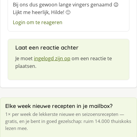
h
Bij ons dus gewoon lange vingers genaamd 😉
r
Lijkt me heerlijk, Hilde! 🙂
e
e
Login om te reageren
f
:
Laat een reactie achter
Je moet
ingelogd zijn op
om een reactie te
plaatsen.
Elke week nieuwe recepten in je mailbox?
1× per week de lekkerste nieuwe en seizoensrecepten —
gratis, en je bent in goed gezelschap: ruim 14.000 thuiskoks
lezen mee.