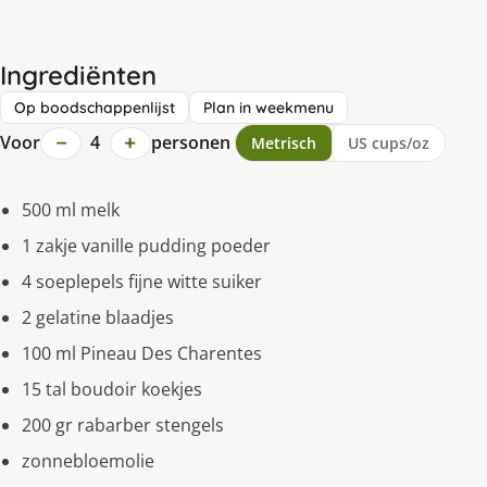
Ingrediënten
Op boodschappenlijst
Plan in weekmenu
−
+
Voor
4
personen
Metrisch
US cups/oz
500 ml melk
1 zakje vanille pudding poeder
4 soeplepels fijne witte suiker
2 gelatine blaadjes
100 ml Pineau Des Charentes
15 tal boudoir koekjes
200 gr rabarber stengels
zonnebloemolie