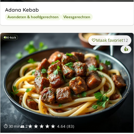
Adana Kebab
Avondeten & hoofdgerechten
Vleesgerechten
AI-kok
Maak favoriet
12
👍
★★★★★
⏱ 30 min
👥 2
4.64 (83)