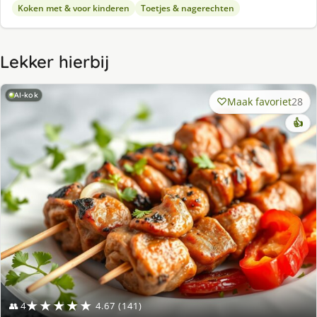
Koken met & voor kinderen
Toetjes & nagerechten
Lekker hierbij
AI-kok
Maak favoriet
28
👍
★★★★★
👥 4
4.67 (141)