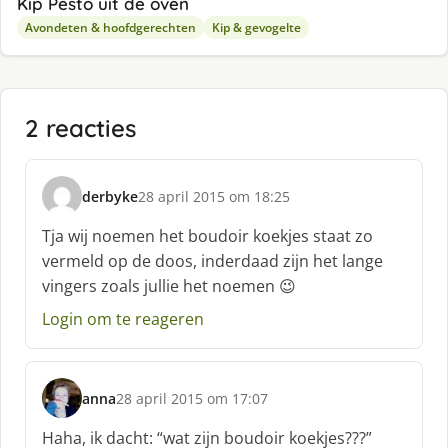
Kip Pesto uit de oven
Avondeten & hoofdgerechten
Kip & gevogelte
2 reacties
derbyke
28 april 2015 om 18:25
s
c
Tja wij noemen het boudoir koekjes staat zo
h
vermeld op de doos, inderdaad zijn het lange
r
vingers zoals jullie het noemen 😉
e
e
Login om te reageren
f
:
anna
28 april 2015 om 17:07
s
c
Haha, ik dacht: “wat zijn boudoir koekjes???”