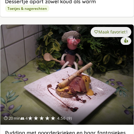
Dessertje apart zowel koud als warm
Toetjes & nagerechten
Maak favoriet
1
👍
★★★★★
⏱ 20 min
👥 4
4.56 (9)
Pudding met noorderkrieken en haar fantasiekes