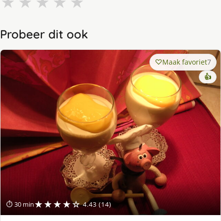
★
★
★
★
★
Probeer dit ook
Maak favoriet
7
👍
★★★★☆
⏱ 30 min
4.43 (14)