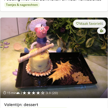
Toetjes & nagerechten
Maak favoriet
6
👍
★★★★☆
⏱ 15 min
👥 2
3.9 (20)
Valentijn: dessert