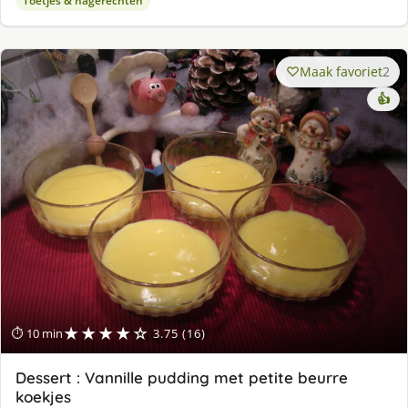
Toetjes & nagerechten
Maak favoriet
2
👍
★★★★☆
⏱ 10 min
3.75 (16)
Dessert : Vannille pudding met petite beurre
koekjes