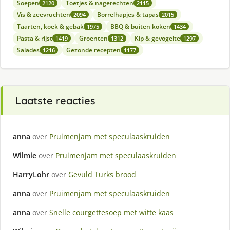
Soepen
Toetjes & nagerechten
2120
2115
Vis & zeevruchten
Borrelhapjes & tapas
2094
2015
Taarten, koek & gebak
BBQ & buiten koken
1975
1434
Pasta & rijst
Groenten
Kip & gevogelte
1419
1312
1297
Salades
Gezonde recepten
1216
1177
Laatste reacties
anna
over
Pruimenjam met speculaaskruiden
Wilmie
over
Pruimenjam met speculaaskruiden
HarryLohr
over
Gevuld Turks brood
anna
over
Pruimenjam met speculaaskruiden
anna
over
Snelle courgettesoep met witte kaas