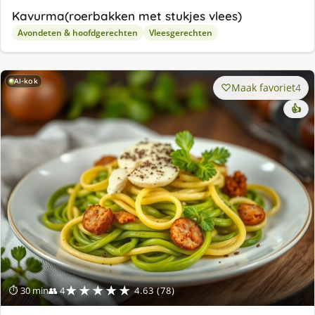
Kavurma(roerbakken met stukjes vlees)
Avondeten & hoofdgerechten
Vleesgerechten
AI-kok
Maak favoriet
4
👍
★★★★★
⏱ 30 min
👥 4
4.63 (78)