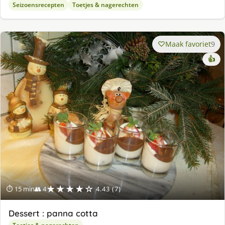
Seizoensrecepten
Toetjes & nagerechten
Maak favoriet
9
👍
★★★★☆
⏱ 15 min
👥 4
4.43 (7)
Dessert : panna cotta