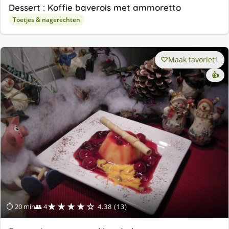
Dessert : Koffie baverois met ammoretto
Toetjes & nagerechten
Maak favoriet
1
👍
★★★★☆
⏱ 20 min
👥 4
4.38 (13)