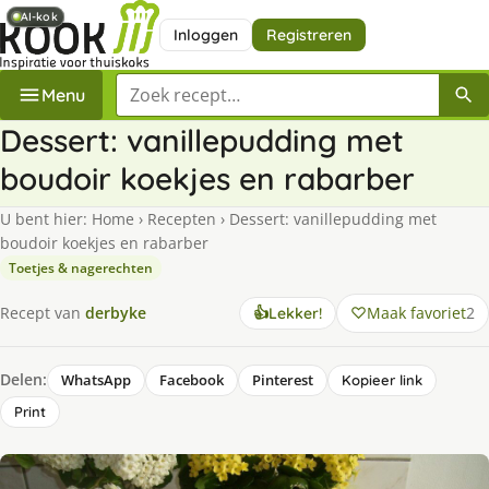
AI-kok
AI-kok
Inloggen
Registreren
Zoek een recept
Menu
Dessert: vanillepudding met
boudoir koekjes en rabarber
U bent hier:
Home
›
Recepten
›
Dessert: vanillepudding met
boudoir koekjes en rabarber
Toetjes & nagerechten
Maak favoriet
2
Recept van
derbyke
👍
Lekker!
Delen:
WhatsApp
Facebook
Pinterest
Kopieer link
Print