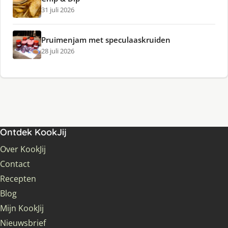
31 juli 2026
Pruimenjam met speculaaskruiden
28 juli 2026
Ontdek KookJij
Over KookJij
Contact
Recepten
Blog
Mijn KookJij
Nieuwsbrief