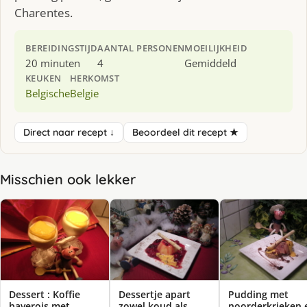
Charentes.
BEREIDINGSTIJD
AANTAL PERSONEN
MOEILIJKHEID
20 minuten
4
Gemiddeld
KEUKEN
HERKOMST
Belgische
Belgie
Direct naar recept ↓
Beoordeel dit recept ★
Misschien ook lekker
Dessert : Koffie
Dessertje apart
Pudding met
baverois met
zowel koud als
noorderkrieken 