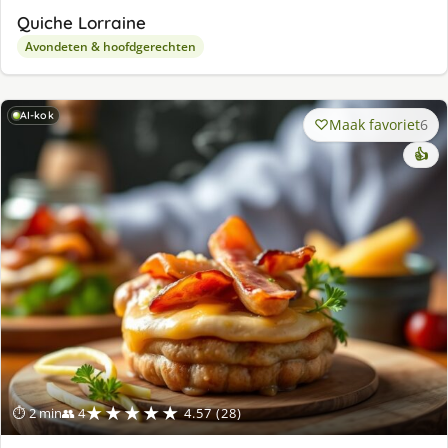
Quiche Lorraine
Avondeten & hoofdgerechten
AI-kok
Maak favoriet
6
👍
★★★★★
⏱ 2 min
👥 4
4.57 (28)