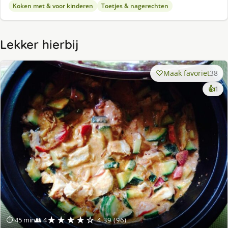
Koken met & voor kinderen
Toetjes & nagerechten
Lekker hierbij
Maak favoriet
38
ke
👍
1
lek
ge
★★★★☆
⏱ 45 min
👥 4
4.39 (96)