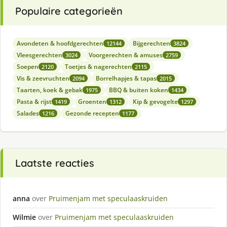
Populaire categorieën
Avondeten & hoofdgerechten
Bijgerechten
12144
3824
Vleesgerechten
Voorgerechten & amuses
3024
2759
Soepen
Toetjes & nagerechten
2120
2115
Vis & zeevruchten
Borrelhapjes & tapas
2094
2015
Taarten, koek & gebak
BBQ & buiten koken
1975
1434
Pasta & rijst
Groenten
Kip & gevogelte
1419
1312
1297
Salades
Gezonde recepten
1216
1177
Laatste reacties
anna
over
Pruimenjam met speculaaskruiden
Wilmie
over
Pruimenjam met speculaaskruiden