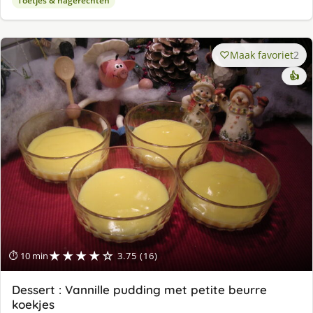
Toetjes & nagerechten
Maak favoriet
2
👍
★★★★☆
⏱ 10 min
3.75 (16)
Dessert : Vannille pudding met petite beurre
koekjes