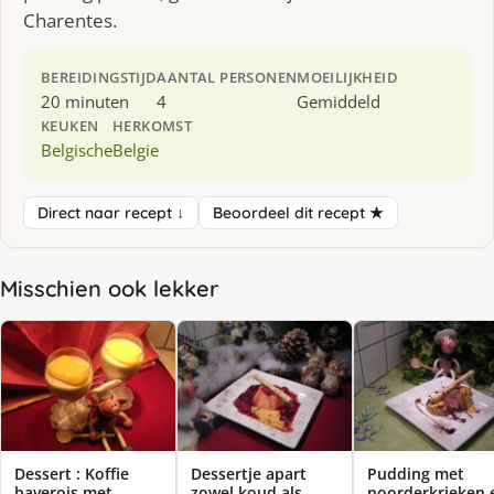
Charentes.
BEREIDINGSTIJD
AANTAL PERSONEN
MOEILIJKHEID
20 minuten
4
Gemiddeld
KEUKEN
HERKOMST
Belgische
Belgie
Direct naar recept ↓
Beoordeel dit recept ★
Misschien ook lekker
Dessert : Koffie
Dessertje apart
Pudding met
baverois met
zowel koud als
noorderkrieken 