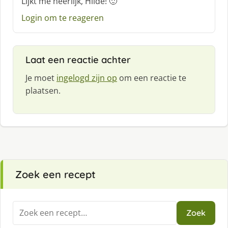
Lijkt me heerlijk, Hilde! 🙂
e
e
Login om te reageren
f
:
Laat een reactie achter
Je moet
ingelogd zijn op
om een reactie te
plaatsen.
Zoek een recept
Zoeken
Zoek
naar: