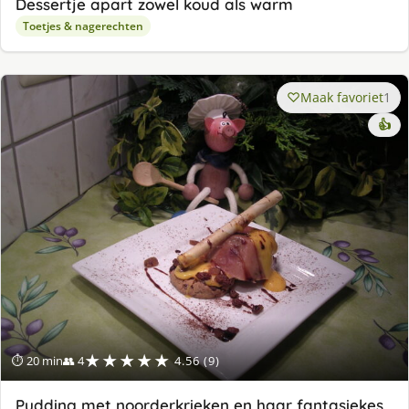
Dessertje apart zowel koud als warm
Toetjes & nagerechten
Maak favoriet
1
👍
★★★★★
⏱ 20 min
👥 4
4.56 (9)
Pudding met noorderkrieken en haar fantasiekes