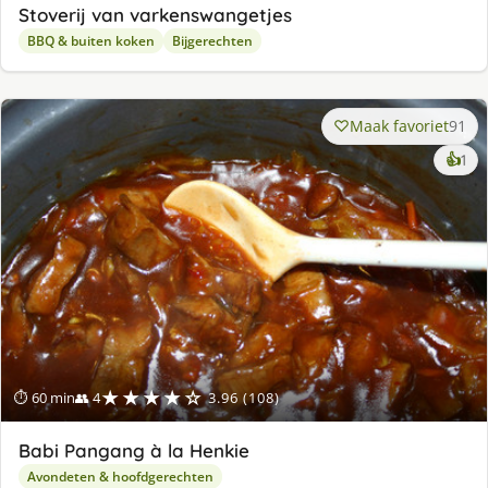
Stoverij van varkenswangetjes
BBQ & buiten koken
Bijgerechten
Maak favoriet
91
ke
👍
1
lek
ge
★★★★☆
⏱ 60 min
👥 4
3.96 (108)
Babi Pangang à la Henkie
Avondeten & hoofdgerechten