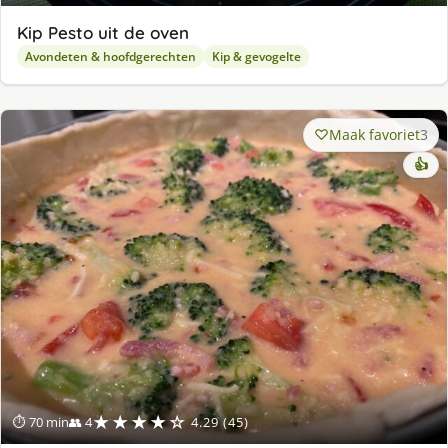
Kip Pesto uit de oven
Avondeten & hoofdgerechten
Kip & gevogelte
Maak favoriet
3
👍
★★★★☆
⏱ 70 min
👥 4
4.29 (45)