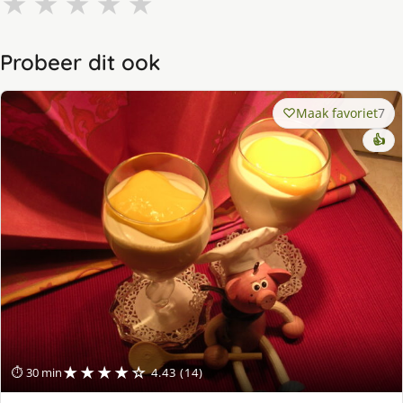
★
★
★
★
★
Probeer dit ook
Maak favoriet
7
👍
★★★★☆
⏱ 30 min
4.43 (14)