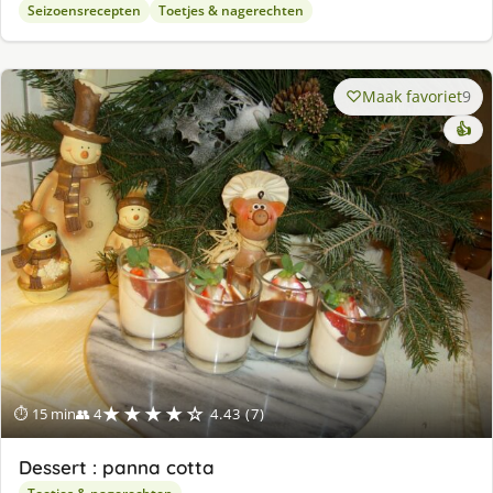
Seizoensrecepten
Toetjes & nagerechten
Maak favoriet
9
👍
★★★★☆
⏱ 15 min
👥 4
4.43 (7)
Dessert : panna cotta