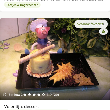
Toetjes & nagerechten
Maak favoriet
6
👍
★★★★☆
⏱ 15 min
👥 2
3.9 (20)
Valentijn: dessert