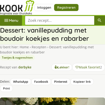
Inloggen
Registreren
Zoek een recept
Menu
Dessert: vanillepudding met
boudoir koekjes en rabarber
U bent hier:
Home
›
Recepten
›
Dessert: vanillepudding met
boudoir koekjes en rabarber
Toetjes & nagerechten
Maak favoriet
2
Recept van
derbyke
👍
Lekker!
Delen:
WhatsApp
Facebook
Pinterest
Kopieer link
Print