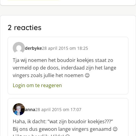
2 reacties
derbyke
28 april 2015 om 18:25
s
c
Tja wij noemen het boudoir koekjes staat zo
h
vermeld op de doos, inderdaad zijn het lange
r
vingers zoals jullie het noemen 😉
e
e
Login om te reageren
f
:
anna
28 april 2015 om 17:07
s
c
Haha, ik dacht: “wat zijn boudoir koekjes???”
h
Bij ons dus gewoon lange vingers genaamd 😉
r