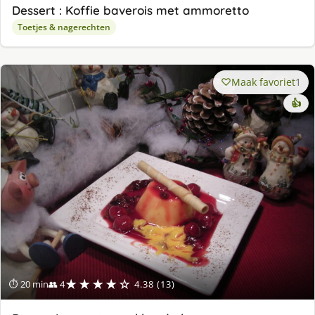
Dessert : Koffie baverois met ammoretto
Toetjes & nagerechten
Maak favoriet
1
👍
★★★★☆
⏱ 20 min
👥 4
4.38 (13)