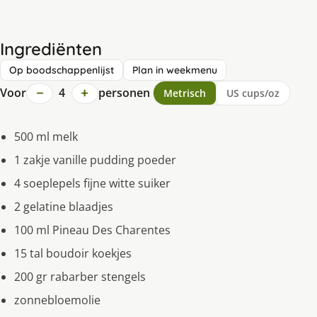
Ingrediënten
Op boodschappenlijst
Plan in weekmenu
−
+
Voor
4
personen
Metrisch
US cups/oz
500 ml melk
1 zakje vanille pudding poeder
4 soeplepels fijne witte suiker
2 gelatine blaadjes
100 ml Pineau Des Charentes
15 tal boudoir koekjes
200 gr rabarber stengels
zonnebloemolie