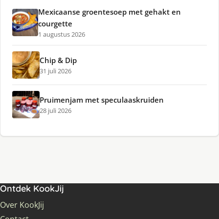
Mexicaanse groentesoep met gehakt en
courgette
1 augustus 2026
Chip & Dip
31 juli 2026
Pruimenjam met speculaaskruiden
28 juli 2026
Ontdek KookJij
Over KookJij