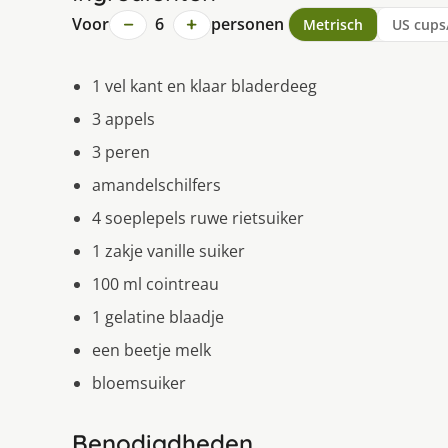
−
+
Voor
6
personen
Metrisch
US cups
1 vel kant en klaar bladerdeeg
3 appels
3 peren
amandelschilfers
4 soeplepels ruwe rietsuiker
1 zakje vanille suiker
100 ml cointreau
1 gelatine blaadje
een beetje melk
bloemsuiker
Benodigdheden