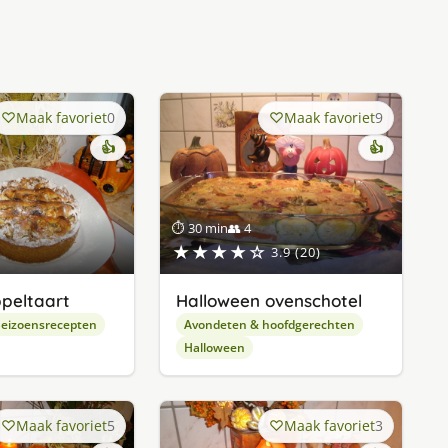
Maak favoriet
0
Maak favoriet
9
👍
👍
⏱ 30 min
👥 4
★★★★☆
3.9 (20)
ppeltaart
Halloween ovenschotel
eizoensrecepten
Avondeten & hoofdgerechten
Halloween
Maak favoriet
5
Maak favoriet
3