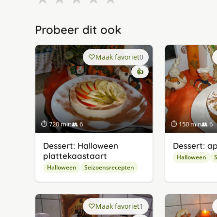
Probeer dit ook
Maak favoriet
0
👍
⏱ 720 min
👥 6
⏱ 150 min
👥 6
Dessert: Halloween
Dessert: a
plattekaastaart
Halloween
S
Halloween
Seizoensrecepten
Maak favoriet
1