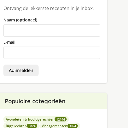
Ontvang de lekkerste recepten in je inbox.
Naam (optioneel)
E-mail
Aanmelden
Populaire categorieën
Avondeten & hoofdgerechten
12144
Bijgerechten
Vleesgerechten
3824
3024