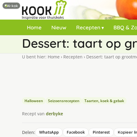
AI-kok
Home
Nieuw
Recepten
BBQ & Z
Dessert: taart op 
U bent hier:
Home
›
Recepten
›
Dessert: taart op grootm
Halloween
Seizoensrecepten
Taarten, koek & gebak
Recept van
derbyke
Delen:
WhatsApp
Facebook
Pinterest
Kopieer li