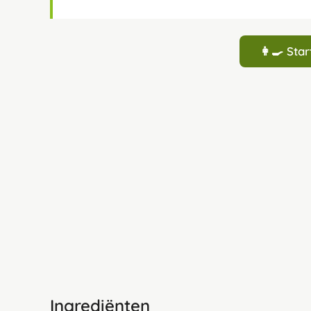
👩‍🍳 St
Ingrediënten