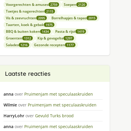
Voorgerechten & amuses
Soepen
2759
2120
Toetjes & nagerechten
2115
Vis & zeevruchten
Borrelhapjes & tapas
2095
2015
Taarten, koek & gebak
1975
BBQ & buiten koken
Pasta & rijst
1434
1419
Groenten
Kip & gevogelte
1312
1297
Salades
Gezonde recepten
1216
1177
Laatste reacties
anna
over
Pruimenjam met speculaaskruiden
Wilmie
over
Pruimenjam met speculaaskruiden
HarryLohr
over
Gevuld Turks brood
anna
over
Pruimenjam met speculaaskruiden