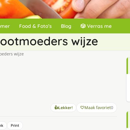
omer
Food & Foto’s
Blog
🎲 Verras me
grootmoeders wijze
oeders wijze
Maak favoriet
0
👍
Lekker!
nk
Print