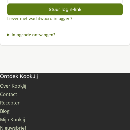
Stuur login-link
Liever met wachtwoord inloggen?
Inlogcode ontvangen?
Ontdek KookJij
Over KookJij
Contact
Recepten
Blog
Mijn KookJij
Nieuwsbrief