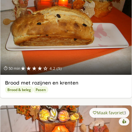
★★★★☆
⏱ 50 min
4.2 (5)
Brood met rozijnen en krenten
Brood & beleg
Pasen
Maak favoriet
3
👍