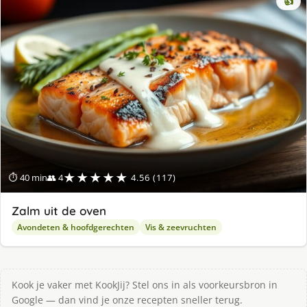
👍
★★★★★
⏱ 40 min
👥 4
4.56 (117)
Zalm uit de oven
Avondeten & hoofdgerechten
Vis & zeevruchten
Kook je vaker met KookJij? Stel ons in als voorkeursbron in
Google — dan vind je onze recepten sneller terug.