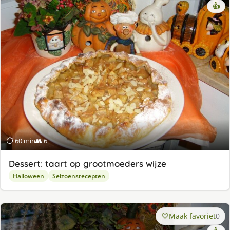
👍
⏱ 60 min
👥 6
Dessert: taart op grootmoeders wijze
Halloween
Seizoensrecepten
Maak favoriet
0