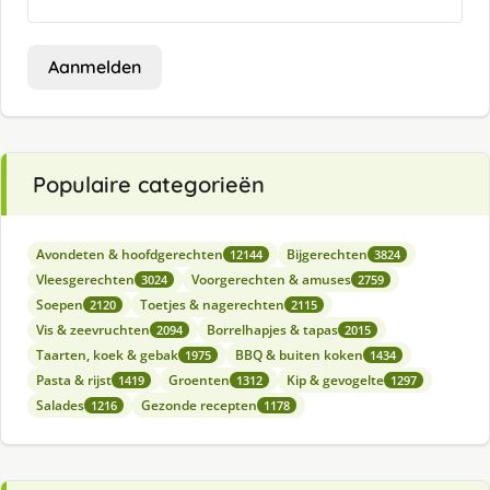
Aanmelden
Populaire categorieën
Avondeten & hoofdgerechten
Bijgerechten
12144
3824
Vleesgerechten
Voorgerechten & amuses
3024
2759
Soepen
Toetjes & nagerechten
2120
2115
Vis & zeevruchten
Borrelhapjes & tapas
2094
2015
Taarten, koek & gebak
BBQ & buiten koken
1975
1434
Pasta & rijst
Groenten
Kip & gevogelte
1419
1312
1297
Salades
Gezonde recepten
1216
1178