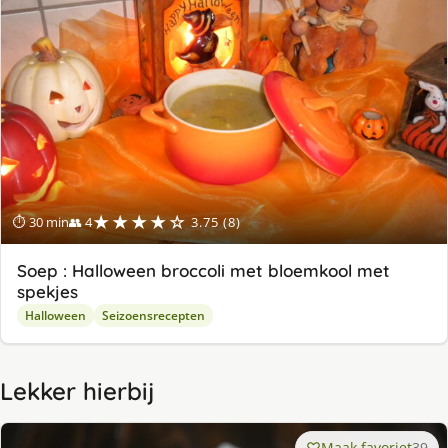
★★★★☆
⏱ 30 min
👥 4
3.75 (8)
Soep : Halloween broccoli met bloemkool met
spekjes
Halloween
Seizoensrecepten
Lekker hierbij
Maak favoriet
39