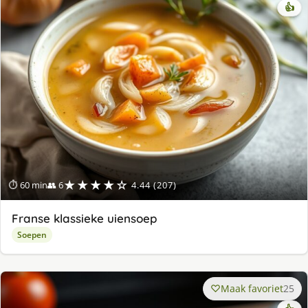
👍
★★★★☆
⏱ 60 min
👥 6
4.44 (207)
Franse klassieke uiensoep
Soepen
Maak favoriet
25