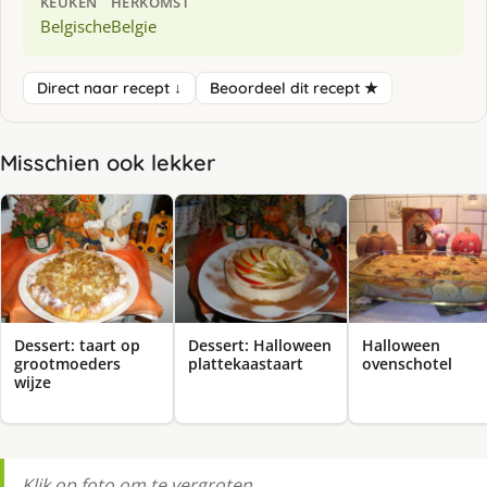
KEUKEN
HERKOMST
Belgische
Belgie
Direct naar recept ↓
Beoordeel dit recept ★
Misschien ook lekker
Dessert: taart op
Dessert: Halloween
Halloween
grootmoeders
plattekaastaart
ovenschotel
wijze
Klik op foto om te vergroten.