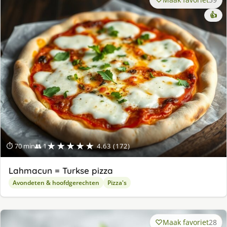
👍
★★★★★
⏱ 70 min
👥 1
4.63 (172)
Lahmacun = Turkse pizza
Avondeten & hoofdgerechten
Pizza's
Maak favoriet
28