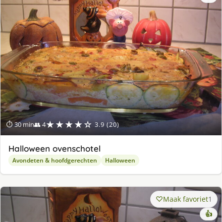
★★★★☆
⏱ 30 min
👥 4
3.9 (20)
Halloween ovenschotel
Avondeten & hoofdgerechten
Halloween
Maak favoriet
1
👍