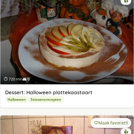
👍
⏱ 720 min
👥 6
Dessert: Halloween plattekaastaart
Halloween
Seizoensrecepten
Maak favoriet
9
👍