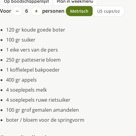
Op boodschappenlijst
Plan in weekmenu
−
+
Voor
6
personen
Metrisch
US cups/oz
120 gr koude goede boter
100 gr suiker
1 eike vers van de pers
250 gr patteserie bloem
1 koffielepel bakpoeder
400 gr appels
4 soeplepels melk
4 soeplepels ruwe rietsuiker
100 gr grof gemalen amandelen
boter / bloem voor de springvorm