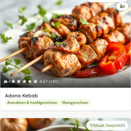
ke
👍
1
lek
ge
★★★★★
👥 4
4.67 (141)
Adana Kebab
Avondeten & hoofdgerechten
Vleesgerechten
Maak favoriet
85