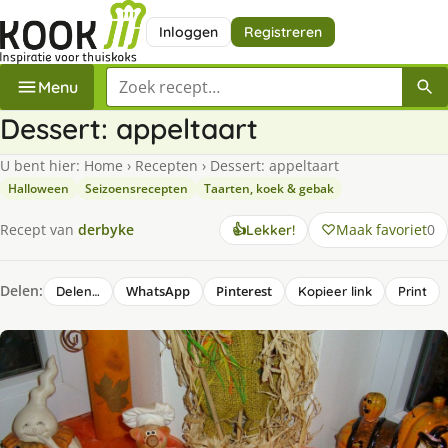
Inloggen
Registreren
Zoek een recept
Menu
Dessert: appeltaart
U bent hier:
Home
›
Recepten
›
Dessert: appeltaart
Halloween
Seizoensrecepten
Taarten, koek & gebak
Maak favoriet
0
Recept van
derbyke
👍
Lekker!
Delen:
WhatsApp
Pinterest
Delen…
Kopieer link
Print