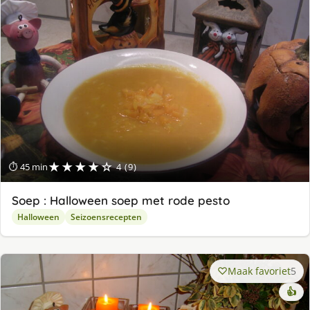
★★★★☆
⏱ 45 min
4 (9)
Soep : Halloween soep met rode pesto
Halloween
Seizoensrecepten
Maak favoriet
5
👍