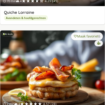
★★★★☆
⏱ 70 min
👥 4
4.29 (45)
Quiche Lorraine
Avondeten & hoofdgerechten
AI-kok
Maak favoriet
6
👍
★★★★★
⏱ 2 min
👥 4
4.57 (28)