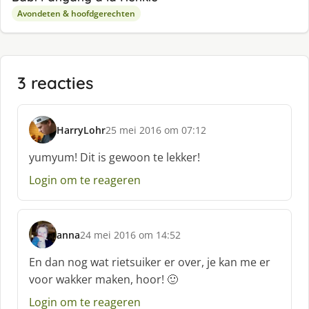
Avondeten & hoofdgerechten
3 reacties
HarryLohr
25 mei 2016 om 07:12
s
c
yumyum! Dit is gewoon te lekker!
h
Login om te reageren
r
e
e
f
anna
24 mei 2016 om 14:52
:
s
c
En dan nog wat rietsuiker er over, je kan me er
h
voor wakker maken, hoor! 🙂
r
e
Login om te reageren