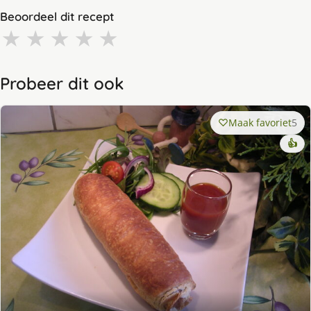
Beoordeel dit recept
★
★
★
★
★
Probeer dit ook
Maak favoriet
5
👍