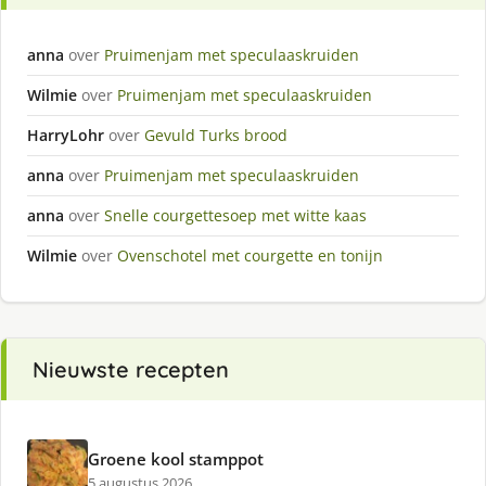
anna
over
Pruimenjam met speculaaskruiden
Wilmie
over
Pruimenjam met speculaaskruiden
HarryLohr
over
Gevuld Turks brood
anna
over
Pruimenjam met speculaaskruiden
anna
over
Snelle courgettesoep met witte kaas
Wilmie
over
Ovenschotel met courgette en tonijn
Nieuwste recepten
Groene kool stamppot
5 augustus 2026