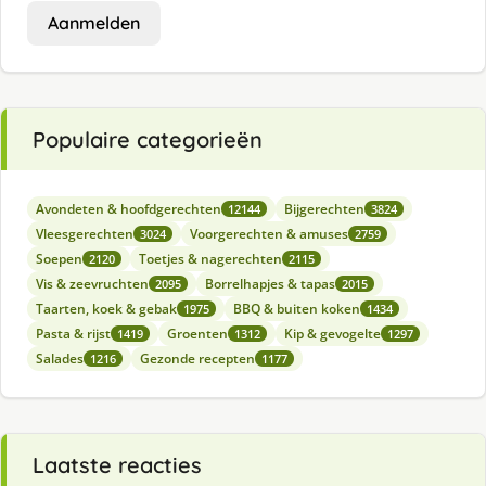
Aanmelden
Populaire categorieën
Avondeten & hoofdgerechten
Bijgerechten
12144
3824
Vleesgerechten
Voorgerechten & amuses
3024
2759
Soepen
Toetjes & nagerechten
2120
2115
Vis & zeevruchten
Borrelhapjes & tapas
2095
2015
Taarten, koek & gebak
BBQ & buiten koken
1975
1434
Pasta & rijst
Groenten
Kip & gevogelte
1419
1312
1297
Salades
Gezonde recepten
1216
1177
Laatste reacties