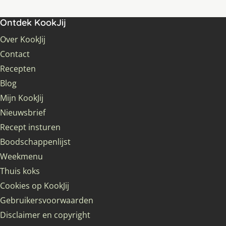
Ontdek KookJij
Over KookJij
Contact
Recepten
Blog
Mijn KookJij
Nieuwsbrief
Recept insturen
Boodschappenlijst
Weekmenu
Thuis koks
Cookies op KookJij
Gebruikersvoorwaarden
Disclaimer en copyright