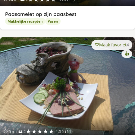
Paasomelet op zijn paasbest
Makkelijke recepten
Pasen
Maak favoriet
4
👍
★★★★★
⏱ 5 min
👥 2
4.55 (11)