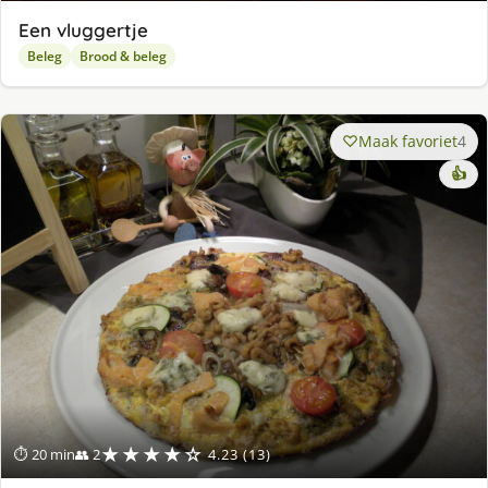
Een vluggertje
Beleg
Brood & beleg
Maak favoriet
4
👍
★★★★☆
⏱ 20 min
👥 2
4.23 (13)