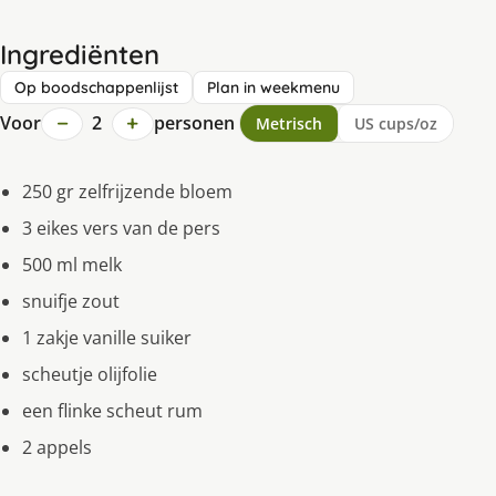
Ingrediënten
Op boodschappenlijst
Plan in weekmenu
−
+
Voor
2
personen
Metrisch
US cups/oz
250 gr zelfrijzende bloem
3 eikes vers van de pers
500 ml melk
snuifje zout
1 zakje vanille suiker
scheutje olijfolie
een flinke scheut rum
2 appels