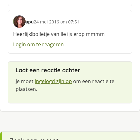
e
f
:
apu
24 mei 2016 om 07:51
s
c
Heerlijk!bolletje vanille ijs erop mmmm
h
Login om te reageren
r
e
e
f
Laat een reactie achter
:
Je moet
ingelogd zijn op
om een reactie te
plaatsen.