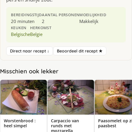
BEREIDINGSTIJD
AANTAL PERSONEN
MOEILIJKHEID
20 minuten
2
Makkelijk
KEUKEN
HERKOMST
Belgische
Belgie
Direct naar recept ↓
Beoordeel dit recept ★
Misschien ook lekker
Worstenbrood :
Carpaccio van
Paasomelet op z
heel simpel
runds met
paasbest
mozzarella