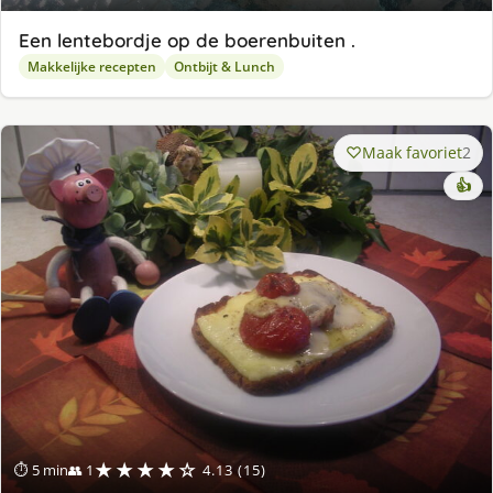
Een lentebordje op de boerenbuiten .
Makkelijke recepten
Ontbijt & Lunch
Maak favoriet
2
👍
★★★★☆
⏱ 5 min
👥 1
4.13 (15)