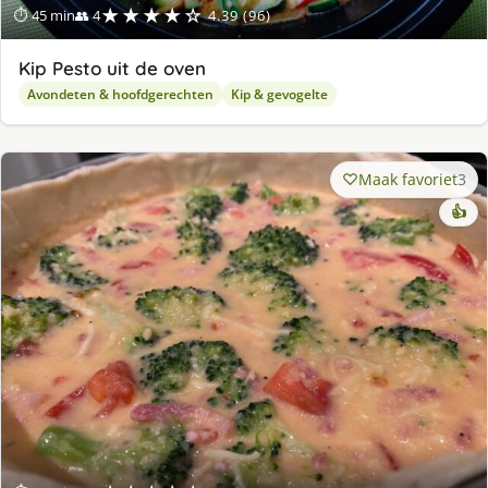
★★★★☆
⏱ 45 min
👥 4
4.39 (96)
Kip Pesto uit de oven
Avondeten & hoofdgerechten
Kip & gevogelte
Maak favoriet
3
👍