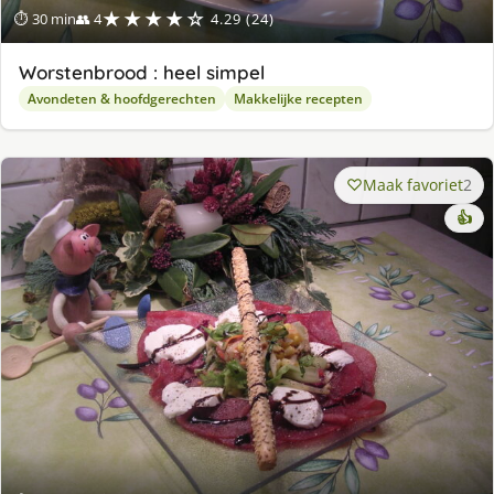
★★★★☆
⏱ 30 min
👥 4
4.29 (24)
Worstenbrood : heel simpel
Avondeten & hoofdgerechten
Makkelijke recepten
Maak favoriet
2
👍