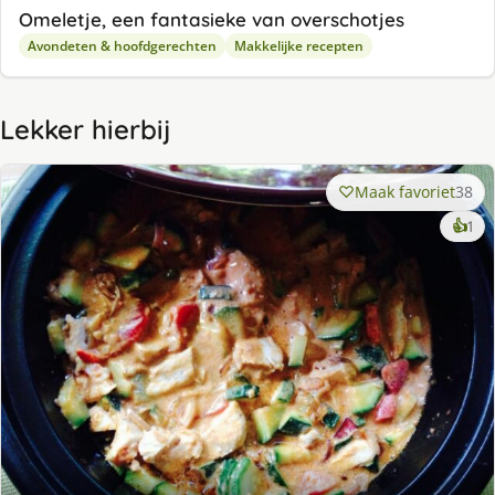
Omeletje, een fantasieke van overschotjes
Avondeten & hoofdgerechten
Makkelijke recepten
Lekker hierbij
Maak favoriet
38
ke
👍
1
lek
ge