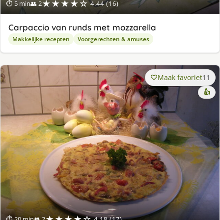
★★★★☆
⏱ 5 min
👥 2
4.44 (16)
Carpaccio van runds met mozzarella
Makkelijke recepten
Voorgerechten & amuses
Maak favoriet
11
👍
★★★★☆
⏱ 20 min
👥 2
4.18 (17)