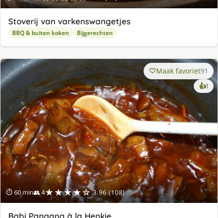
Stoverij van varkenswangetjes
BBQ & buiten koken
Bijgerechten
Maak favoriet
91
ke
👍
1
lek
ge
★★★★☆
⏱ 60 min
👥 4
3.96 (108)
Babi Pangang à la Henkie