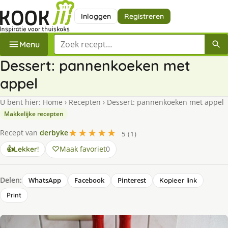
Inloggen
Registreren
Zoek een recept
Menu
Dessert: pannenkoeken met
appel
U bent hier:
Home
›
Recepten
›
Dessert: pannenkoeken met appel
Makkelijke recepten
★★★★★
Recept van
derbyke
5 (1)
Maak favoriet
0
👍
Lekker!
Delen:
WhatsApp
Facebook
Pinterest
Kopieer link
Print