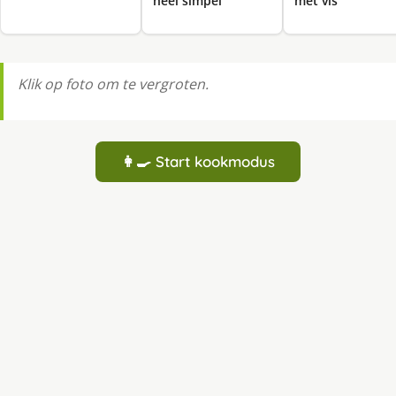
heel simpel
met vis
Klik op foto om te vergroten.
👩‍🍳 Start kookmodus