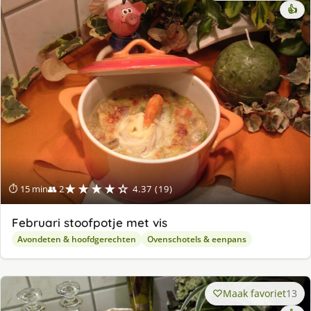
👍
★★★★☆
⏱ 15 min
👥 2
4.37 (19)
Februari stoofpotje met vis
Avondeten & hoofdgerechten
Ovenschotels & eenpans
Maak favoriet
13