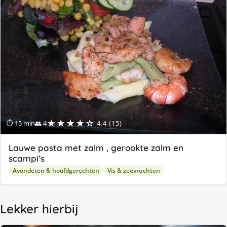
★★★★☆
⏱ 15 min
👥 4
4.4 (15)
Lauwe pasta met zalm , gerookte zalm en
scampi’s
Avondeten & hoofdgerechten
Vis & zeevruchten
Lekker hierbij