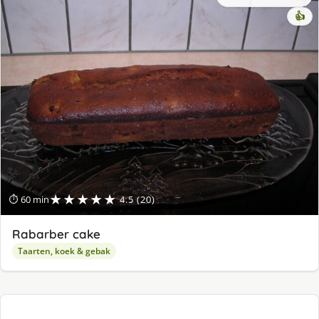
👍
★★★★★
⏱ 60 min
4.5 (20)
Rabarber cake
Taarten, koek & gebak