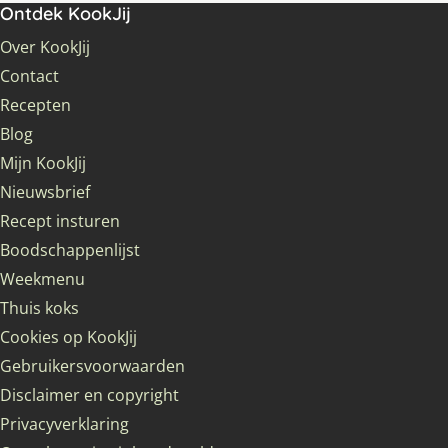
Ontdek KookJij
Over KookJij
Contact
Recepten
Blog
Mijn KookJij
Nieuwsbrief
Recept insturen
Boodschappenlijst
Weekmenu
Thuis koks
Cookies op KookJij
Gebruikersvoorwaarden
Disclaimer en copyright
Privacyverklaring