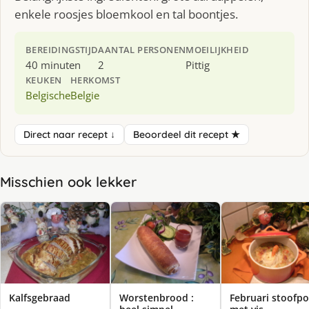
enkele roosjes bloemkool en tal boontjes.
BEREIDINGSTIJD
AANTAL PERSONEN
MOEILIJKHEID
40 minuten
2
Pittig
KEUKEN
HERKOMST
Belgische
Belgie
Direct naar recept ↓
Beoordeel dit recept ★
Misschien ook lekker
Kalfsgebraad
Worstenbrood :
Februari stoofpo