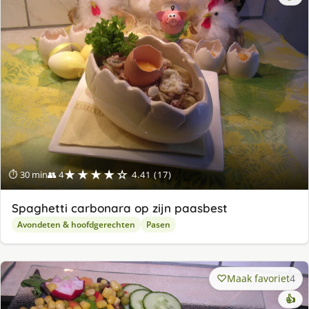
★★★★☆
⏱ 30 min
👥 4
4.41 (17)
Spaghetti carbonara op zijn paasbest
Avondeten & hoofdgerechten
Pasen
Maak favoriet
4
👍