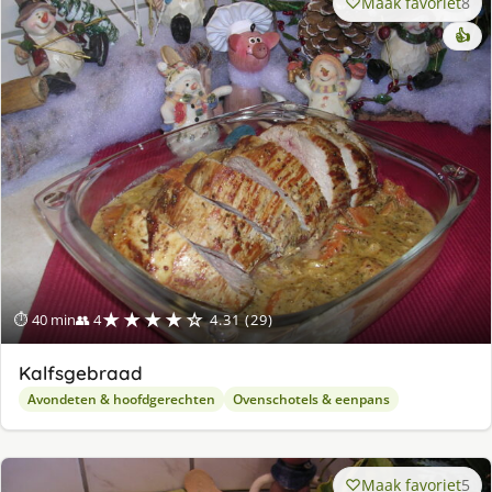
Maak favoriet
8
👍
★★★★☆
⏱ 40 min
👥 4
4.31 (29)
Kalfsgebraad
Avondeten & hoofdgerechten
Ovenschotels & eenpans
Maak favoriet
5