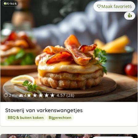
AI-kok
Maak favoriet
6
👍
★★★★★
⏱ 2 min
👥 4
4.57 (28)
Stoverij van varkenswangetjes
BBQ & buiten koken
Bijgerechten