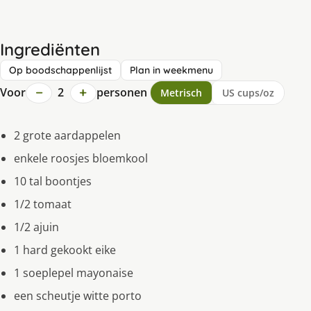
Ingrediënten
Op boodschappenlijst
Plan in weekmenu
−
+
Voor
2
personen
Metrisch
US cups/oz
2 grote aardappelen
enkele roosjes bloemkool
10 tal boontjes
1/2 tomaat
1/2 ajuin
1 hard gekookt eike
1 soeplepel mayonaise
een scheutje witte porto