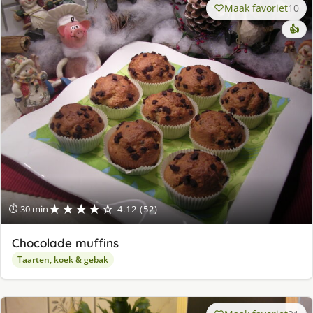
Maak favoriet
10
👍
★★★★☆
⏱ 30 min
4.12 (52)
Chocolade muffins
Taarten, koek & gebak