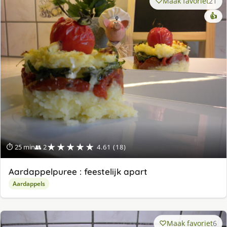
Maak favoriet
21
👍
★★★★★
⏱ 25 min
👥 2
4.61 (18)
Aardappelpuree : feestelijk apart
Aardappels
Maak favoriet
6