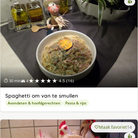
👍
★★★★★
⏱ 30 min
👥 4
4.5 (16)
Spaghetti om van te smullen
Avondeten & hoofdgerechten
Pasta & rijst
Maak favoriet
14
👍