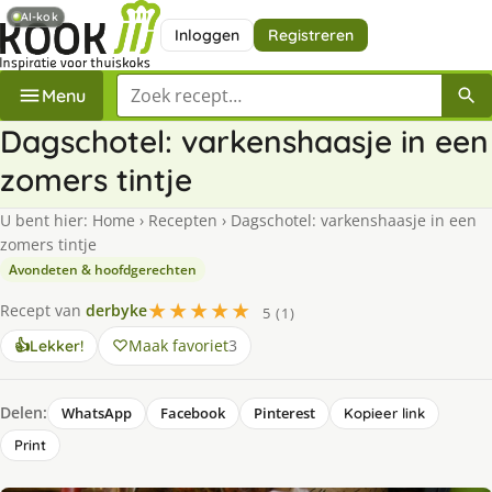
AI-kok
Inloggen
Registreren
Zoek een recept
Menu
Dagschotel: varkenshaasje in een
zomers tintje
U bent hier:
Home
›
Recepten
›
Dagschotel: varkenshaasje in een
zomers tintje
Avondeten & hoofdgerechten
★★★★★
Recept van
derbyke
5 (1)
Maak favoriet
3
👍
Lekker!
Delen:
WhatsApp
Facebook
Pinterest
Kopieer link
Print