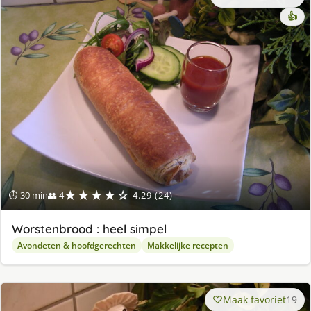
👍
★★★★☆
⏱ 30 min
👥 4
4.29 (24)
Worstenbrood : heel simpel
Avondeten & hoofdgerechten
Makkelijke recepten
Maak favoriet
19