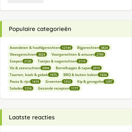
Populaire categorieën
Avondeten & hoofdgerechten
Bijgerechten
12144
3824
Vleesgerechten
Voorgerechten & amuses
3024
2759
Soepen
Toetjes & nagerechten
2120
2115
Vis & zeevruchten
Borrelhapjes & tapas
2094
2015
Taarten, koek & gebak
BBQ & buiten koken
1975
1434
Pasta & rijst
Groenten
Kip & gevogelte
1419
1312
1297
Salades
Gezonde recepten
1216
1177
Laatste reacties