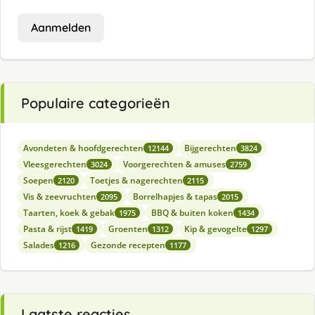
Aanmelden
Populaire categorieën
Avondeten & hoofdgerechten
Bijgerechten
12144
3824
Vleesgerechten
Voorgerechten & amuses
3024
2759
Soepen
Toetjes & nagerechten
2120
2115
Vis & zeevruchten
Borrelhapjes & tapas
2095
2015
Taarten, koek & gebak
BBQ & buiten koken
1975
1434
Pasta & rijst
Groenten
Kip & gevogelte
1419
1312
1297
Salades
Gezonde recepten
1216
1177
Laatste reacties