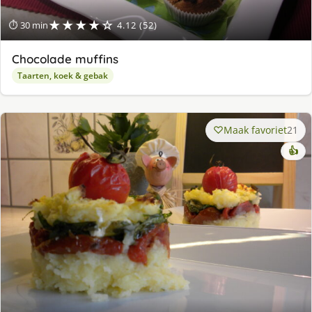
★★★★☆
⏱ 30 min
4.12 (52)
Chocolade muffins
Taarten, koek & gebak
Maak favoriet
21
👍