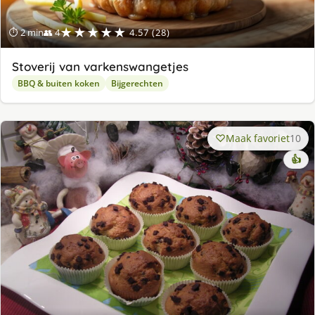
★★★★★
⏱ 2 min
👥 4
4.57 (28)
Stoverij van varkenswangetjes
BBQ & buiten koken
Bijgerechten
Maak favoriet
10
👍