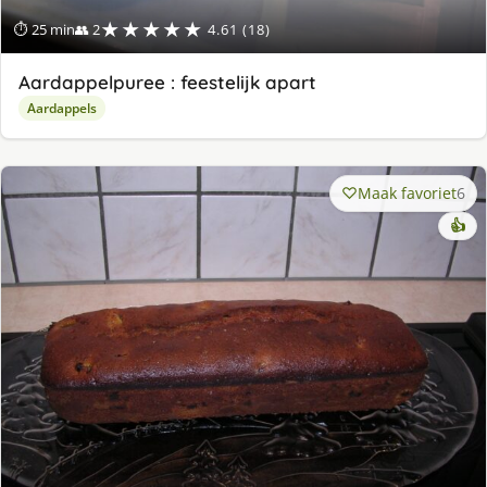
★★★★★
⏱ 25 min
👥 2
4.61 (18)
Aardappelpuree : feestelijk apart
Aardappels
Maak favoriet
6
👍