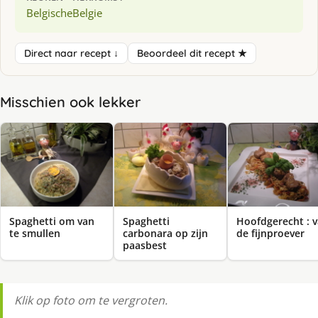
Belgische
Belgie
Direct naar recept ↓
Beoordeel dit recept ★
Misschien ook lekker
Spaghetti om van
Spaghetti
Hoofdgerecht : 
te smullen
carbonara op zijn
de fijnproever
paasbest
Klik op foto om te vergroten.