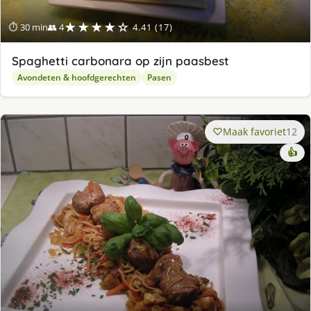
★★★★☆
⏱ 30 min
👥 4
4.41 (17)
Spaghetti carbonara op zijn paasbest
Avondeten & hoofdgerechten
Pasen
Maak favoriet
12
👍