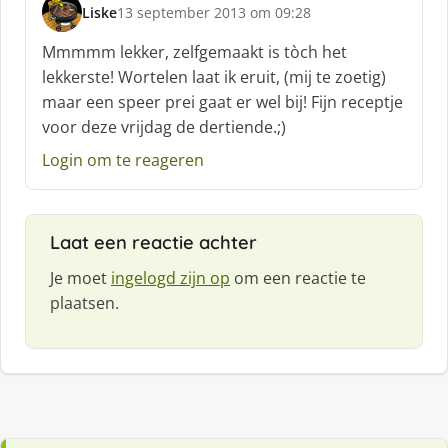
Liske
13 september 2013 om 09:28
s
c
Mmmmm lekker, zelfgemaakt is tòch het
h
lekkerste! Wortelen laat ik eruit, (mij te zoetig)
r
maar een speer prei gaat er wel bij! Fijn receptje
e
voor deze vrijdag de dertiende.;)
e
f
Login om te reageren
:
Laat een reactie achter
Je moet
ingelogd zijn op
om een reactie te
plaatsen.