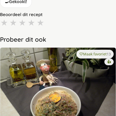
🍳
Gekookt!
Beoordeel dit recept
★
★
★
★
★
Probeer dit ook
Maak favoriet
13
👍