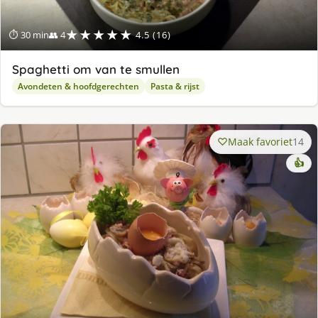
★★★★★
⏱ 30 min
👥 4
4.5 (16)
Spaghetti om van te smullen
Avondeten & hoofdgerechten
Pasta & rijst
Maak favoriet
14
👍