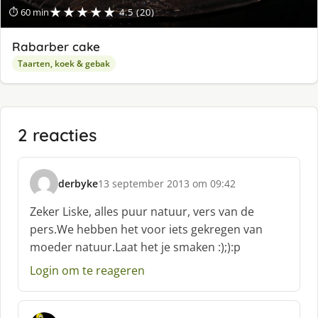
★★★★★
⏱ 60 min
4.5 (20)
Rabarber cake
Taarten, koek & gebak
2 reacties
derbyke
13 september 2013 om 09:42
s
c
Zeker Liske, alles puur natuur, vers van de
h
pers.We hebben het voor iets gekregen van
r
moeder natuur.Laat het je smaken :);):p
e
e
Login om te reageren
f
: