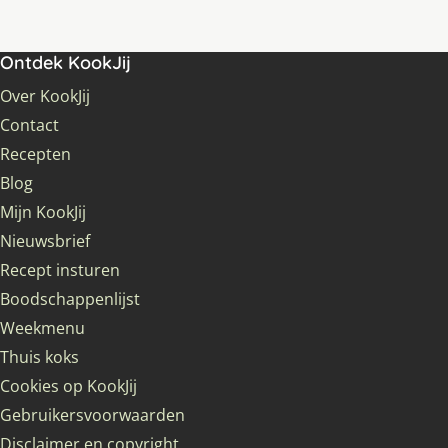
Ontdek KookJij
Over KookJij
Contact
Recepten
Blog
Mijn KookJij
Nieuwsbrief
Recept insturen
Boodschappenlijst
Weekmenu
Thuis koks
Cookies op KookJij
Gebruikersvoorwaarden
Disclaimer en copyright