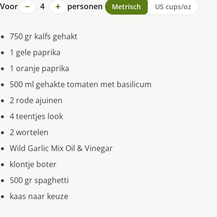
−
+
Voor
4
personen
Metrisch
US cups/oz
750 gr kalfs gehakt
1 gele paprika
1 oranje paprika
500 ml gehakte tomaten met basilicum
2 rode ajuinen
4 teentjes look
2 wortelen
Wild Garlic Mix Oil & Vinegar
klontje boter
500 gr spaghetti
kaas naar keuze