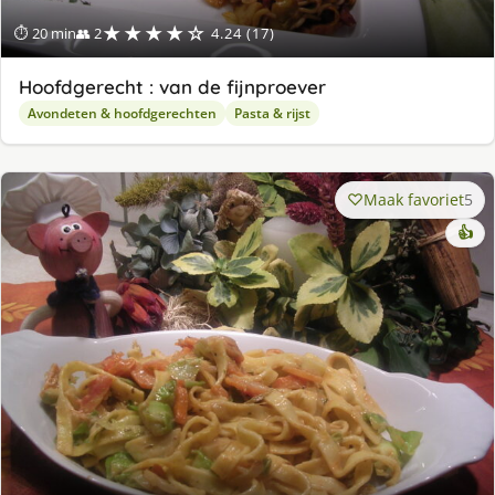
★★★★☆
⏱ 20 min
👥 2
4.24 (17)
Hoofdgerecht : van de fijnproever
Avondeten & hoofdgerechten
Pasta & rijst
Maak favoriet
5
👍