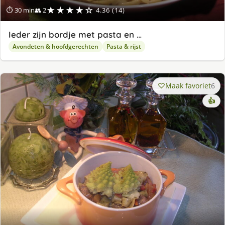
★★★★☆
⏱ 30 min
👥 2
4.36 (14)
Ieder zijn bordje met pasta en …
Avondeten & hoofdgerechten
Pasta & rijst
Maak favoriet
6
👍