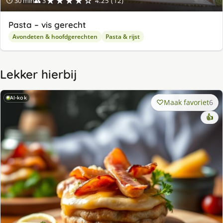
★★★★☆
⏱ 30 min
👥 3
4.25 (12)
Pasta – vis gerecht
Avondeten & hoofdgerechten
Pasta & rijst
Lekker hierbij
AI-kok
Maak favoriet
6
👍