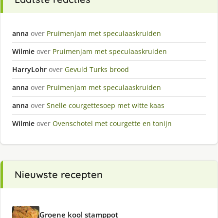
anna
over
Pruimenjam met speculaaskruiden
Wilmie
over
Pruimenjam met speculaaskruiden
HarryLohr
over
Gevuld Turks brood
anna
over
Pruimenjam met speculaaskruiden
anna
over
Snelle courgettesoep met witte kaas
Wilmie
over
Ovenschotel met courgette en tonijn
Nieuwste recepten
Groene kool stamppot