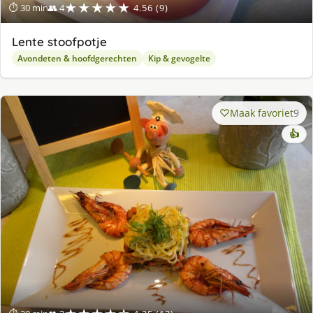
★★★★★
⏱ 30 min
👥 4
4.56 (9)
Lente stoofpotje
Avondeten & hoofdgerechten
Kip & gevogelte
Maak favoriet
9
👍