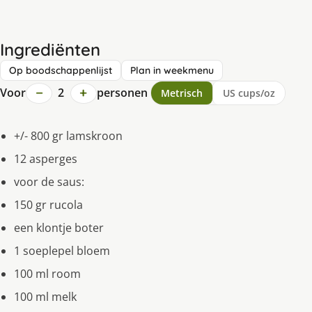
Ingrediënten
Op boodschappenlijst
Plan in weekmenu
−
+
Voor
2
personen
Metrisch
US cups/oz
+/- 800 gr lamskroon
12 asperges
voor de saus:
150 gr rucola
een klontje boter
1 soeplepel bloem
100 ml room
100 ml melk