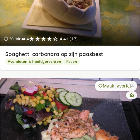
★★★★☆
⏱ 30 min
👥 4
4.41 (17)
Spaghetti carbonara op zijn paasbest
Avondeten & hoofdgerechten
Pasen
Maak favoriet
4
👍