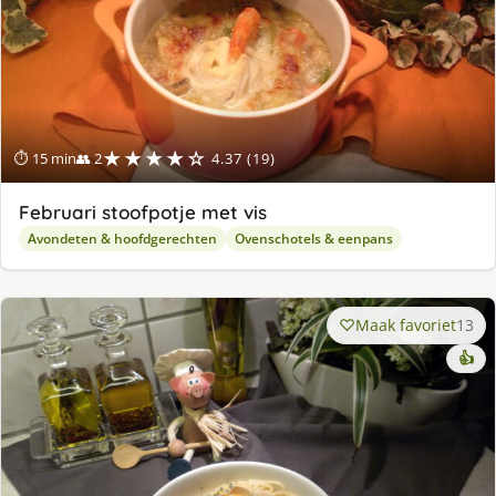
★★★★☆
⏱ 15 min
👥 2
4.37 (19)
Februari stoofpotje met vis
Avondeten & hoofdgerechten
Ovenschotels & eenpans
Maak favoriet
13
👍