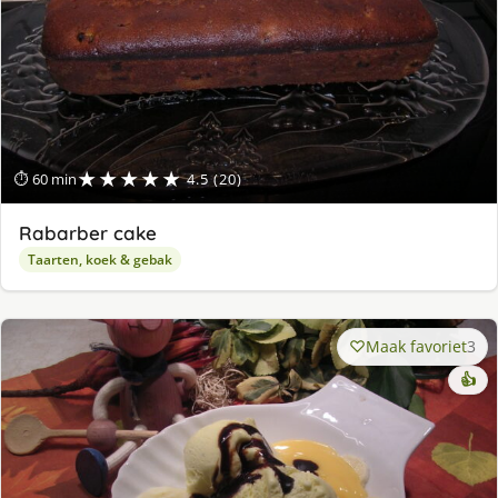
★★★★★
⏱ 60 min
4.5 (20)
Rabarber cake
Taarten, koek & gebak
Maak favoriet
3
👍