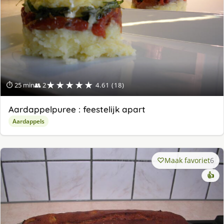
★★★★★
⏱ 25 min
👥 2
4.61 (18)
Aardappelpuree : feestelijk apart
Aardappels
Maak favoriet
6
👍