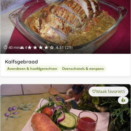
★★★★☆
⏱ 40 min
👥 4
4.31 (29)
Kalfsgebraad
Avondeten & hoofdgerechten
Ovenschotels & eenpans
Maak favoriet
5
👍