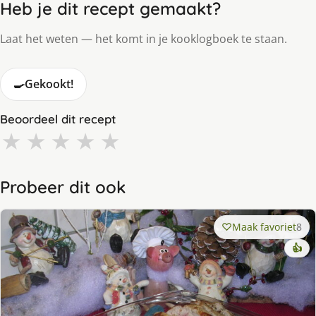
Heb je dit recept gemaakt?
Laat het weten — het komt in je kooklogboek te staan.
🍳
Gekookt!
Beoordeel dit recept
★
★
★
★
★
Probeer dit ook
Maak favoriet
8
👍