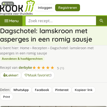
AI-kok
Inloggen
Registreren
Zoek een recept
Menu
Dagschotel: lamskroon met
asperges in een romig sausje
U bent hier:
Home
›
Recepten
›
Dagschotel: lamskroon met
asperges in een romig sausje
Avondeten & hoofdgerechten
★★★★★
Recept van
derbyke
5 (1)
Maak favoriet
3
👍
Lekker!
Delen:
WhatsApp
Facebook
Pinterest
Kopieer link
Print