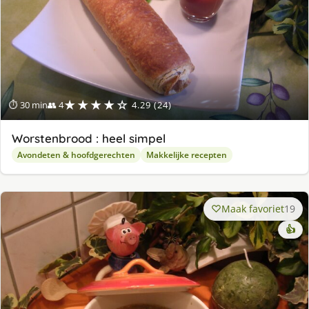
★★★★☆
⏱ 30 min
👥 4
4.29 (24)
Worstenbrood : heel simpel
Avondeten & hoofdgerechten
Makkelijke recepten
Maak favoriet
19
👍