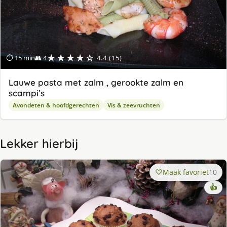
★★★★☆
⏱ 15 min
👥 4
4.4 (15)
Lauwe pasta met zalm , gerookte zalm en
scampi’s
Avondeten & hoofdgerechten
Vis & zeevruchten
Lekker hierbij
Maak favoriet
10
👍