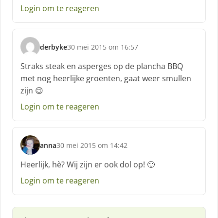
Login om te reageren
r
e
e
f
derbyke
30 mei 2015 om 16:57
:
s
c
Straks steak en asperges op de plancha BBQ
h
met nog heerlijke groenten, gaat weer smullen
r
zijn 😉
e
e
Login om te reageren
f
:
anna
30 mei 2015 om 14:42
s
c
Heerlijk, hè? Wij zijn er ook dol op! 🙂
h
Login om te reageren
r
e
e
f