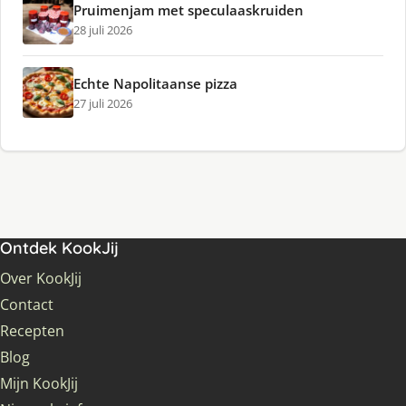
Pruimenjam met speculaaskruiden
28 juli 2026
Echte Napolitaanse pizza
27 juli 2026
Ontdek KookJij
Over KookJij
Contact
Recepten
Blog
Mijn KookJij