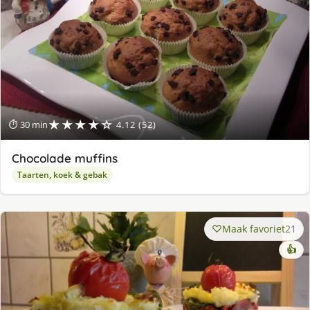
★★★★☆
⏱ 30 min
4.12 (52)
Chocolade muffins
Taarten, koek & gebak
Maak favoriet
21
👍