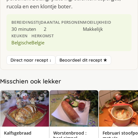
rucola en een klontje boter.
BEREIDINGSTIJD
AANTAL PERSONEN
MOEILIJKHEID
30 minuten
2
Makkelijk
KEUKEN
HERKOMST
Belgische
Belgie
Direct naar recept ↓
Beoordeel dit recept ★
Misschien ook lekker
Kalfsgebraad
Worstenbrood :
Februari stoofpo