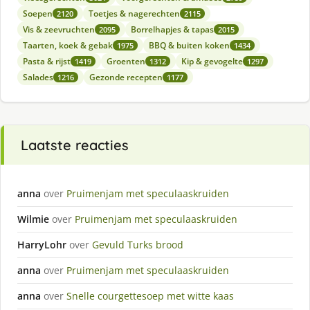
Soepen
Toetjes & nagerechten
2120
2115
Vis & zeevruchten
Borrelhapjes & tapas
2095
2015
Taarten, koek & gebak
BBQ & buiten koken
1975
1434
Pasta & rijst
Groenten
Kip & gevogelte
1419
1312
1297
Salades
Gezonde recepten
1216
1177
Laatste reacties
anna
over
Pruimenjam met speculaaskruiden
Wilmie
over
Pruimenjam met speculaaskruiden
HarryLohr
over
Gevuld Turks brood
anna
over
Pruimenjam met speculaaskruiden
anna
over
Snelle courgettesoep met witte kaas