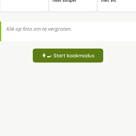
heel simpel
met vis
Klik op foto om te vergroten.
👩‍🍳 Start kookmodus