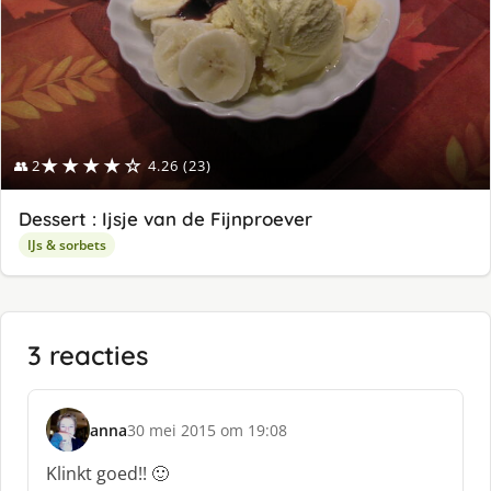
★★★★☆
👥 2
4.26 (23)
Dessert : Ijsje van de Fijnproever
IJs & sorbets
3 reacties
anna
30 mei 2015 om 19:08
s
c
Klinkt goed!! 🙂
h