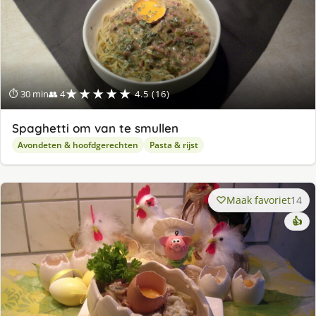
★★★★★
⏱ 30 min
👥 4
4.5 (16)
Spaghetti om van te smullen
Avondeten & hoofdgerechten
Pasta & rijst
Maak favoriet
14
👍