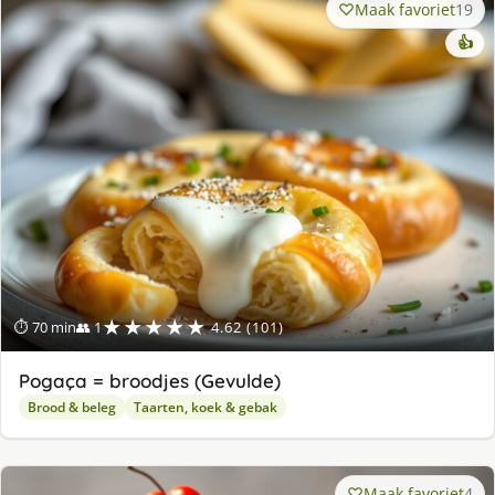
Maak favoriet
19
👍
★★★★★
⏱ 70 min
👥 1
4.62 (101)
Pogaça = broodjes (Gevulde)
Brood & beleg
Taarten, koek & gebak
Maak favoriet
4