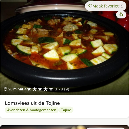
Maak favoriet
15
👍
★★★★☆
⏱ 90 min
👥 4
3.78 (9)
Lamsvlees uit de Tajine
Avondeten & hoofdgerechten
Tajine