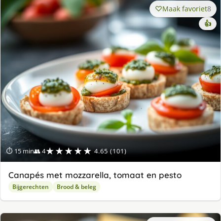
Maak favoriet
8
👍
★★★★★
⏱ 15 min
👥 4
4.65 (101)
Canapés met mozzarella, tomaat en pesto
Bijgerechten
Brood & beleg