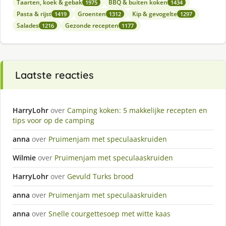
Taarten, koek & gebak
BBQ & buiten koken
1975
1434
Pasta & rijst
Groenten
Kip & gevogelte
1419
1312
1297
Salades
Gezonde recepten
1216
1177
Laatste reacties
HarryLohr
over
Camping koken: 5 makkelijke recepten en
tips voor op de camping
anna
over
Pruimenjam met speculaaskruiden
Wilmie
over
Pruimenjam met speculaaskruiden
HarryLohr
over
Gevuld Turks brood
anna
over
Pruimenjam met speculaaskruiden
anna
over
Snelle courgettesoep met witte kaas