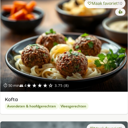
Maak favoriet
10
👍
★★★★☆
⏱ 50 min
👥 4
3.75 (8)
Kofta
Avondeten & hoofdgerechten
Vleesgerechten