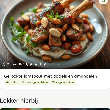
👍
★★★★☆
⏱ 240 min
👥 4
3.6 (5)
Gerookte lamsbout met dadels en amandelen
Avondeten & hoofdgerechten
Vleesgerechten
Lekker hierbij