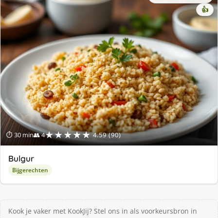
👍
★★★★★
⏱ 30 min
👥 4
4.59 (90)
Bulgur
Bijgerechten
Kook je vaker met KookJij? Stel ons in als voorkeursbron in