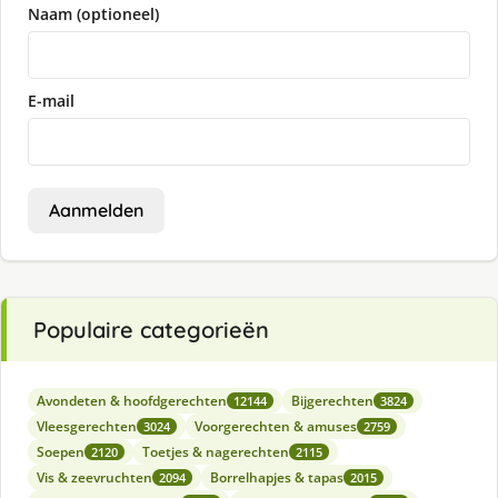
Naam (optioneel)
E-mail
Aanmelden
Populaire categorieën
Avondeten & hoofdgerechten
Bijgerechten
12144
3824
Vleesgerechten
Voorgerechten & amuses
3024
2759
Soepen
Toetjes & nagerechten
2120
2115
Vis & zeevruchten
Borrelhapjes & tapas
2094
2015