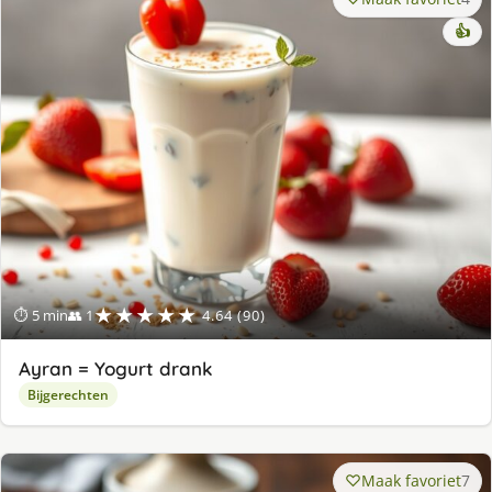
👍
★★★★★
⏱ 5 min
👥 1
4.64 (90)
Ayran = Yogurt drank
Bijgerechten
Maak favoriet
7