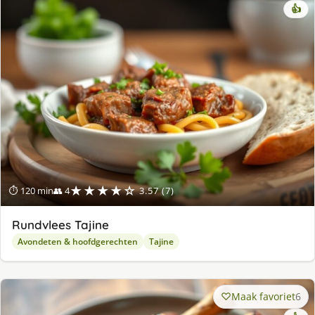
👍
★★★★☆
⏱ 120 min
👥 4
3.57 (7)
Rundvlees Tajine
Avondeten & hoofdgerechten
Tajine
Maak favoriet
6