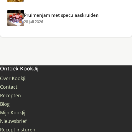
Pruimenjam met speculaaskruiden
28 juli 2026
Ontdek KookJij
Over KookJij
Contact
Recepten
Blog
Mijn KookJij
Nieuwsbrief
Recept insturen