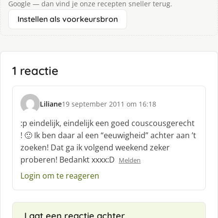
Google — dan vind je onze recepten sneller terug.
Instellen als voorkeursbron
1 reactie
Liliane
19 september 2011 om 16:18
s
c
:p eindelijk, eindelijk een goed couscousgerecht
h
! 🙂 Ik ben daar al een “eeuwigheid” achter aan ’t
r
zoeken! Dat ga ik volgend weekend zeker
e
proberen! Bedankt xxxx:D
e
Melden
f
Login om te reageren
:
Laat een reactie achter