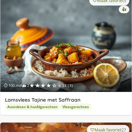
Maak favoriet
5
👍
★★★★☆
⏱ 100 min
👥 2
4.33 (3)
Lamsvlees Tajine met Saffraan
Avondeten & hoofdgerechten
Vleesgerechten
Maak favoriet
27