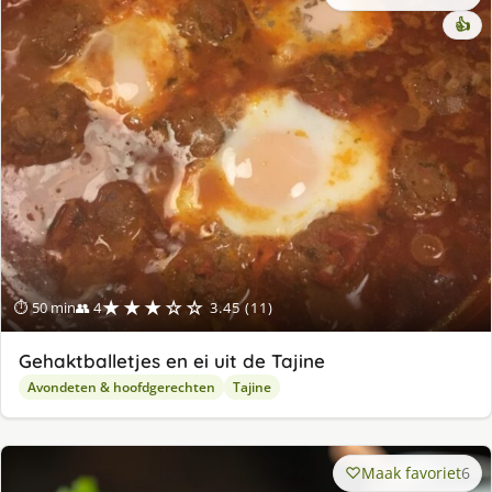
👍
★★★☆☆
⏱ 50 min
👥 4
3.45 (11)
Gehaktballetjes en ei uit de Tajine
Avondeten & hoofdgerechten
Tajine
Maak favoriet
6