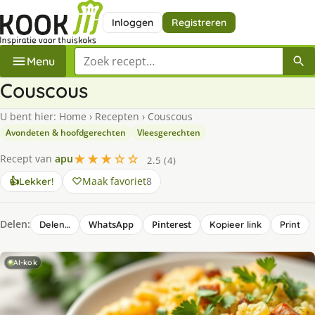
Inloggen
Registreren
Zoek een recept
Menu
Couscous
U bent hier:
Home
›
Recepten
›
Couscous
Avondeten & hoofdgerechten
Vleesgerechten
★★★☆☆
Recept van
apu
2.5 (4)
Maak favoriet
8
👍
Lekker!
Delen:
WhatsApp
Pinterest
Delen…
Kopieer link
Print
AI-kok