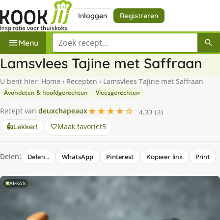
Inloggen
Registreren
Zoek een recept
Menu
Lamsvlees Tajine met Saffraan
U bent hier:
Home
›
Recepten
›
Lamsvlees Tajine met Saffraan
Avondeten & hoofdgerechten
Vleesgerechten
★★★★☆
Recept van
deuxchapeaux
4.33 (3)
Maak favoriet
5
👍
Lekker!
Delen:
WhatsApp
Pinterest
Delen…
Kopieer link
Print
AI-kok