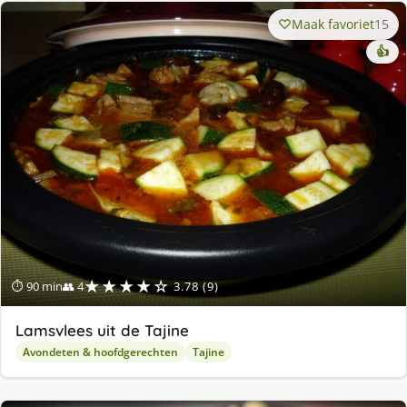
Maak favoriet
15
👍
★★★★☆
⏱ 90 min
👥 4
3.78 (9)
Lamsvlees uit de Tajine
Avondeten & hoofdgerechten
Tajine