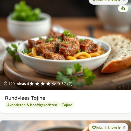
👍
★★★★☆
⏱ 120 min
👥 4
3.57 (7)
Rundvlees Tajine
Avondeten & hoofdgerechten
Tajine
Maak favoriet
6