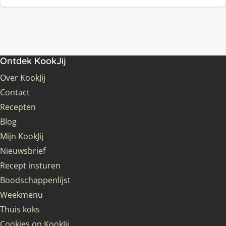
Ontdek KookJij
Over KookJij
Contact
Recepten
Blog
Mijn KookJij
Nieuwsbrief
Recept insturen
Boodschappenlijst
Weekmenu
Thuis koks
Cookies op KookJij