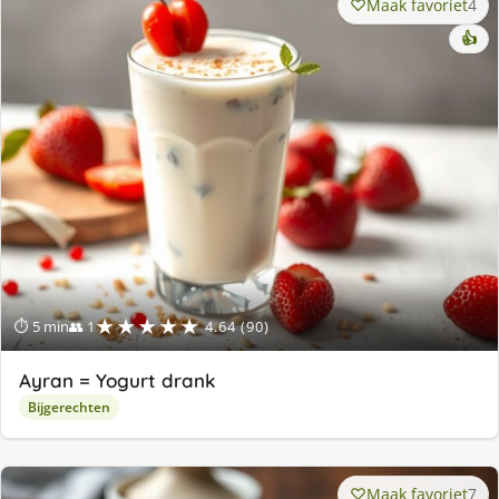
Maak favoriet
4
👍
★★★★★
⏱ 5 min
👥 1
4.64 (90)
Ayran = Yogurt drank
Bijgerechten
Maak favoriet
7