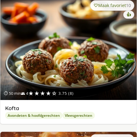
Maak favoriet
10
👍
★★★★☆
⏱ 50 min
👥 4
3.75 (8)
Kofta
Avondeten & hoofdgerechten
Vleesgerechten