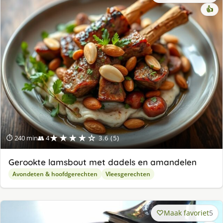
👍
★★★★☆
⏱ 240 min
👥 4
3.6 (5)
Gerookte lamsbout met dadels en amandelen
Avondeten & hoofdgerechten
Vleesgerechten
Maak favoriet
5