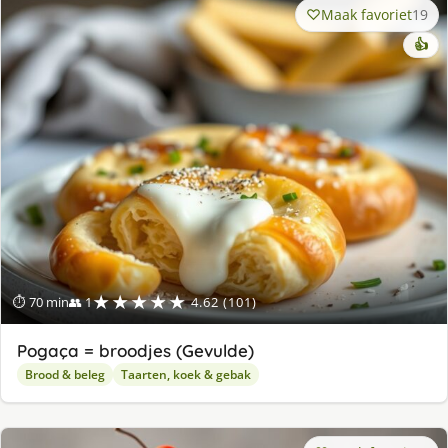
Maak favoriet
19
👍
★★★★★
⏱ 70 min
👥 1
4.62 (101)
Pogaça = broodjes (Gevulde)
Brood & beleg
Taarten, koek & gebak