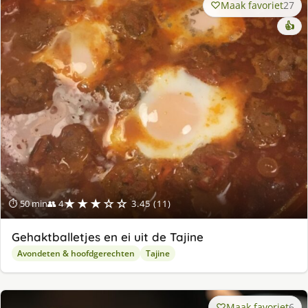
Maak favoriet
27
👍
★★★☆☆
⏱ 50 min
👥 4
3.45 (11)
Gehaktballetjes en ei uit de Tajine
Avondeten & hoofdgerechten
Tajine
Maak favoriet
6