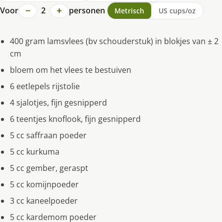
−
+
Voor
2
personen
Metrisch
US cups/oz
400 gram lamsvlees (bv schouderstuk) in blokjes van ± 2
cm
bloem om het vlees te bestuiven
6 eetlepels rijstolie
4 sjalotjes, fijn gesnipperd
6 teentjes knoflook, fijn gesnipperd
5 cc saffraan poeder
5 cc kurkuma
5 cc gember, geraspt
5 cc komijnpoeder
3 cc kaneelpoeder
5 cc kardemom poeder