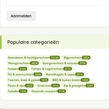
Aanmelden
Populaire categorieën
Avondeten & hoofdgerechten
Bijgerechten
12144
3824
Vleesgerechten
Voorgerechten & amuses
3024
2759
Soepen
Toetjes & nagerechten
2120
2115
Vis & zeevruchten
Borrelhapjes & tapas
2094
2015
Taarten, koek & gebak
BBQ & buiten koken
1975
1434
Pasta & rijst
Groenten
Kip & gevogelte
1419
1312
1297
Salades
Gezonde recepten
1216
1178