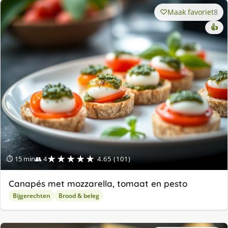
Maak favoriet
8
👍
★★★★★
⏱ 15 min
👥 4
4.65 (101)
Canapés met mozzarella, tomaat en pesto
Bijgerechten
Brood & beleg