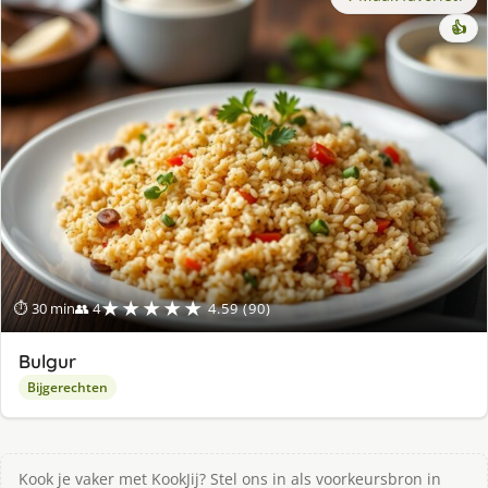
👍
★★★★★
⏱ 30 min
👥 4
4.59 (90)
Bulgur
Bijgerechten
Kook je vaker met KookJij? Stel ons in als voorkeursbron in