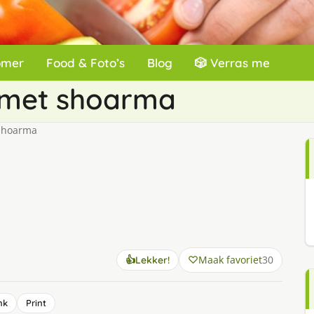
omer
Food & Foto’s
Blog
🎲 Verras me
 met shoarma
shoarma
Maak favoriet
30
👍
Lekker!
nk
Print