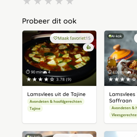
★
★
★
★
★
Probeer dit ook
AI-kok
Maak favoriet
15
👍
⏱ 90 min
👥 4
⏱ 100 min
👥 2
★★★★☆
★★★★☆
3.78 (9)
Lamsvlees uit de Tajine
Lamsvlees 
Saffraan
Avondeten & hoofdgerechten
Avondeten & 
Tajine
Vleesgerecht
AI-kok