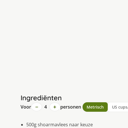
Ingrediënten
−
+
Voor
4
personen
Metrisch
US cups
500g shoarmavlees naar keuze