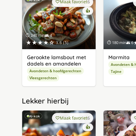
Maak favoriet
6
👍
⏱ 240 min
👥 4
★★★★☆
3.6 (5)
⏱ 180 min
👥 6
Gerookte lamsbout met
Marmita
dadels en amandelen
Avondeten & 
Avondeten & hoofdgerechten
Tajine
Vleesgerechten
Lekker hierbij
AI-kok
Maak favoriet
6
👍