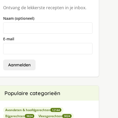
Ontvang de lekkerste recepten in je inbox.
Naam (optioneel)
E-mail
Aanmelden
Populaire categorieën
Avondeten & hoofdgerechten
12144
Bijgerechten
Vleesgerechten
3824
3024