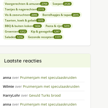
Voorgerechten & amuses
Soepen
2759
2120
Toetjes & nagerechten
2115
Vis & zeevruchten
Borrelhapjes & tapas
2095
2015
Taarten, koek & gebak
1975
BBQ & buiten koken
Pasta & rijst
1434
1419
Groenten
Kip & gevogelte
1312
1297
Salades
Gezonde recepten
1216
1177
Laatste reacties
anna
over
Pruimenjam met speculaaskruiden
Wilmie
over
Pruimenjam met speculaaskruiden
HarryLohr
over
Gevuld Turks brood
anna
over
Pruimenjam met speculaaskruiden