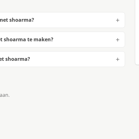
 met shoarma?
et shoarma te maken?
met shoarma?
taan.