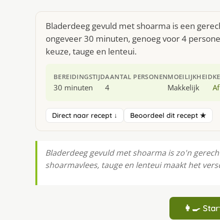
Bladerdeeg gevuld met shoarma is een gerecht
ongeveer 30 minuten, genoeg voor 4 personen
keuze, tauge en lenteui.
BEREIDINGSTIJD
AANTAL PERSONEN
MOEILIJKHEID
K
30 minuten
4
Makkelijk
Af
Direct naar recept ↓
Beoordeel dit recept ★
Bladerdeeg gevuld met shoarma is zo'n gerecht
shoarmavlees, tauge en lenteui maakt het versch
👩‍🍳 St