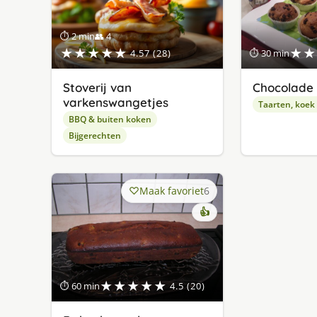
⏱ 2 min
👥 4
★★★★★
★★
4.57 (28)
⏱ 30 min
Stoverij van
Chocolade 
varkenswangetjes
Taarten, koek
BBQ & buiten koken
Bijgerechten
Maak favoriet
6
👍
★★★★★
⏱ 60 min
4.5 (20)