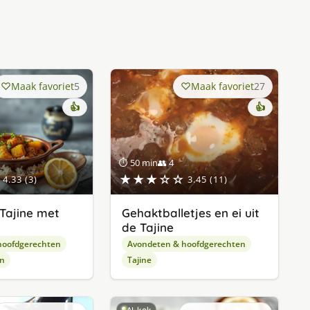
Maak favoriet
5
Maak favoriet
27
👍
👍
⏱ 50 min
👥 4
★★★☆☆
4.33 (3)
3.45 (11)
Tajine met
Gehaktballetjes en ei uit
de Tajine
hoofdgerechten
Avondeten & hoofdgerechten
en
Tajine
AI-kok