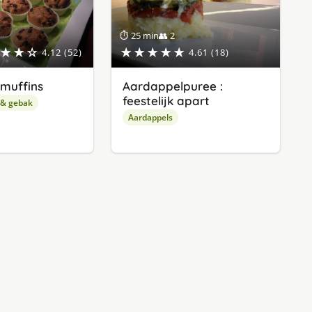
⏱ 25 min
👥 2
★★☆
★★★★★
4.12 (52)
4.61 (18)
muffins
Aardappelpuree :
feestelijk apart
 & gebak
Aardappels