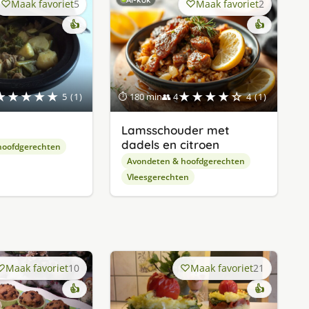
Maak favoriet
5
Maak favoriet
2
👍
👍
★★★★★
★★★★☆
5 (1)
⏱ 180 min
👥 4
4 (1)
Lamsschouder met
dadels en citroen
hoofdgerechten
Avondeten & hoofdgerechten
Vleesgerechten
Maak favoriet
10
Maak favoriet
21
👍
👍