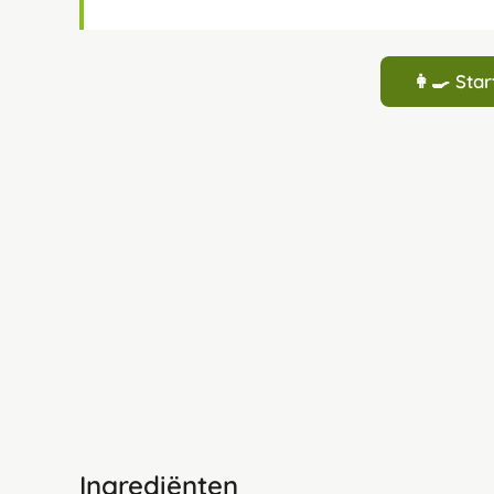
👩‍🍳 St
Ingrediënten