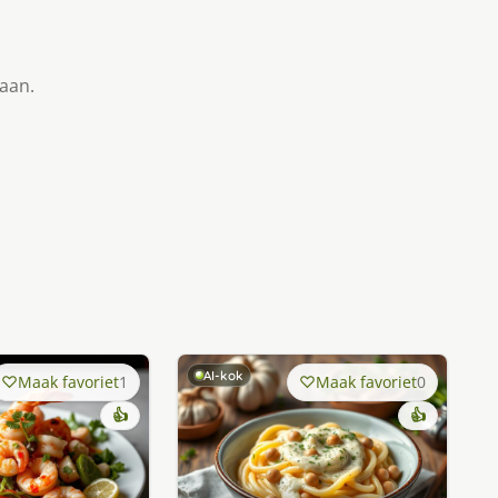
taan.
AI-kok
Maak favoriet
1
Maak favoriet
0
👍
👍