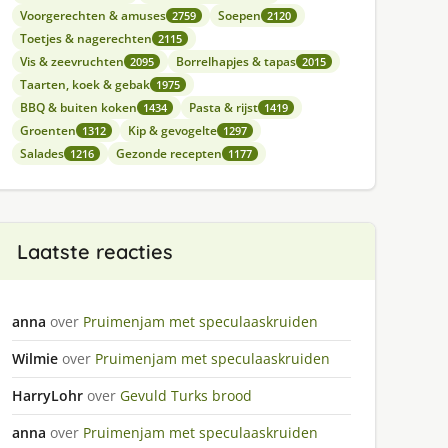
Voorgerechten & amuses
Soepen
2759
2120
Toetjes & nagerechten
2115
Vis & zeevruchten
Borrelhapjes & tapas
2095
2015
Taarten, koek & gebak
1975
BBQ & buiten koken
Pasta & rijst
1434
1419
Groenten
Kip & gevogelte
1312
1297
Salades
Gezonde recepten
1216
1177
Laatste reacties
anna
over
Pruimenjam met speculaaskruiden
Wilmie
over
Pruimenjam met speculaaskruiden
HarryLohr
over
Gevuld Turks brood
anna
over
Pruimenjam met speculaaskruiden