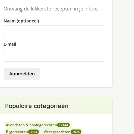
Ontvang de lekkerste recepten in je inbox.
Naam (optioneel)
E-mail
Aanmelden
Populaire categorieën
Avondeten & hoofdgerechten
12144
Bijgerechten
Vleesgerechten
3824
3024