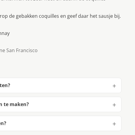
rop de gebakken coquilles en geef daar het sausje bij.
onnay
ine San Francisco
iten?
en te maken?
en?