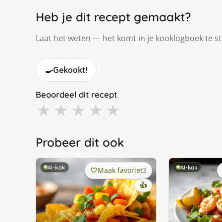
Heb je dit recept gemaakt?
Laat het weten — het komt in je kooklogboek te s
🍳
Gekookt!
Beoordeel dit recept
★
★
★
★
★
Probeer dit ook
AI-kok
AI-kok
Maak favoriet
3
👍