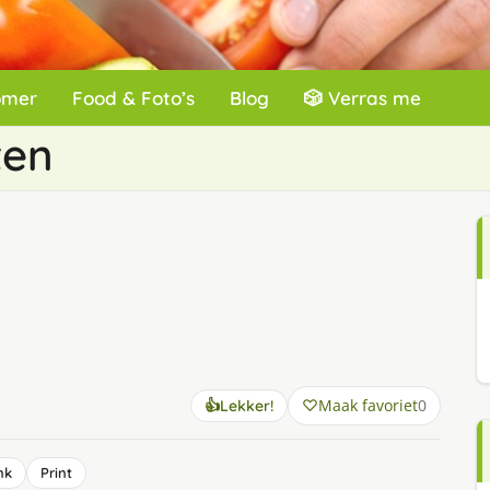
omer
Food & Foto’s
Blog
🎲 Verras me
ten
Maak favoriet
0
👍
Lekker!
nk
Print