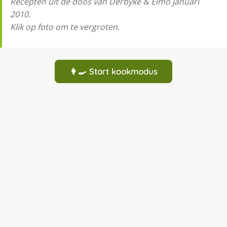
Recepten uit de doos van Derbyke & Elmo januari
2010.
Klik op foto om te vergroten.
👩‍🍳 Start kookmodus