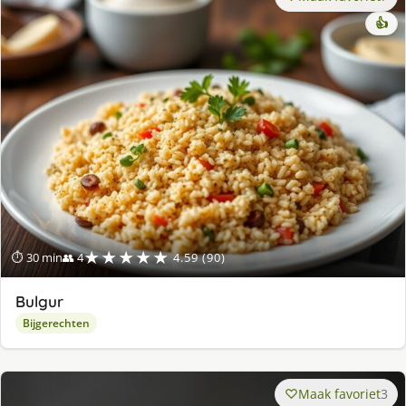
👍
★★★★★
⏱ 30 min
👥 4
4.59 (90)
Bulgur
Bijgerechten
Maak favoriet
3