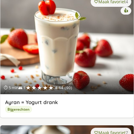
Maak favoriet
4
👍
★★★★★
⏱ 5 min
👥 1
4.64 (90)
Ayran = Yogurt drank
Bijgerechten
Maak favoriet
7