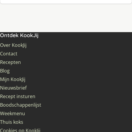
Ontdek KookJij
Over KookJij
Contact
Recepten
Blog
Mijn KookJij
Nieuwsbrief
Recept insturen
Boodschappenlijst
Weekmenu
Thuis koks
Cookies op KookJij