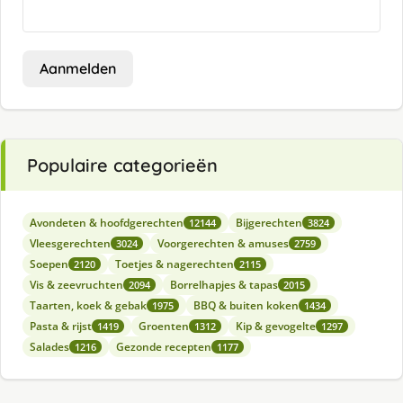
Aanmelden
Populaire categorieën
Avondeten & hoofdgerechten
Bijgerechten
12144
3824
Vleesgerechten
Voorgerechten & amuses
3024
2759
Soepen
Toetjes & nagerechten
2120
2115
Vis & zeevruchten
Borrelhapjes & tapas
2094
2015
Taarten, koek & gebak
BBQ & buiten koken
1975
1434
Pasta & rijst
Groenten
Kip & gevogelte
1419
1312
1297
Salades
Gezonde recepten
1216
1177