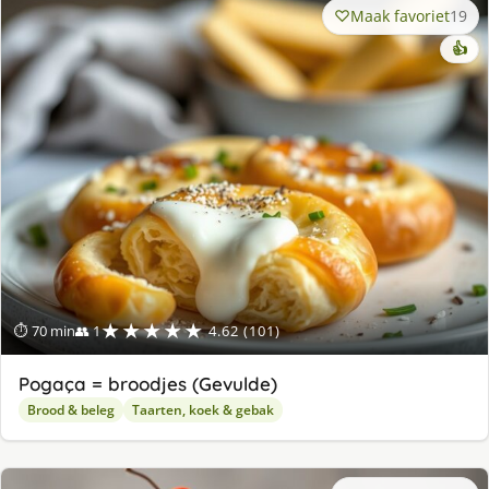
Maak favoriet
19
👍
★★★★★
⏱ 70 min
👥 1
4.62 (101)
Pogaça = broodjes (Gevulde)
Brood & beleg
Taarten, koek & gebak