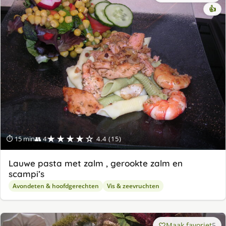
👍
★★★★☆
⏱ 15 min
👥 4
4.4 (15)
Lauwe pasta met zalm , gerookte zalm en
scampi’s
Avondeten & hoofdgerechten
Vis & zeevruchten
Maak favoriet
5