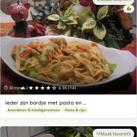
👍
★★★★☆
⏱ 30 min
👥 2
4.36 (14)
Ieder zijn bordje met pasta en …
Avondeten & hoofdgerechten
Pasta & rijst
Maak favoriet
9