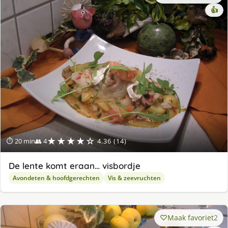
👍
★★★★☆
⏱ 20 min
👥 4
4.36 (14)
De lente komt eraan… visbordje
Avondeten & hoofdgerechten
Vis & zeevruchten
Maak favoriet
2