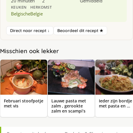
20 minuten
2
Gemiddeld
KEUKEN
HERKOMST
Belgische
Belgie
Direct naar recept ↓
Beoordeel dit recept ★
Misschien ook lekker
Februari stoofpotje
Lauwe pasta met
Ieder zijn bordje
met vis
zalm , gerookte
met pasta en …
zalm en scampi’s