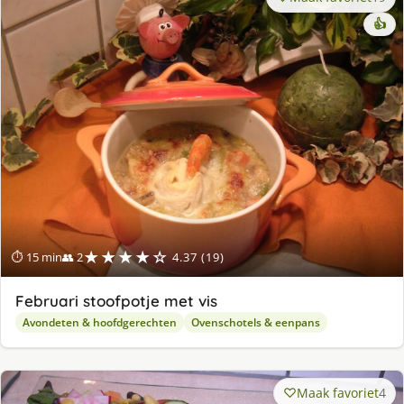
👍
★★★★☆
⏱ 15 min
👥 2
4.37 (19)
Februari stoofpotje met vis
Avondeten & hoofdgerechten
Ovenschotels & eenpans
Maak favoriet
4