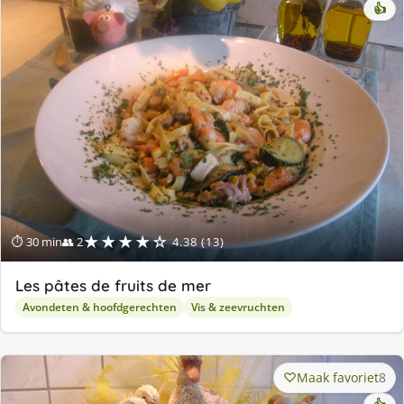
👍
★★★★☆
⏱ 30 min
👥 2
4.38 (13)
Les pâtes de fruits de mer
Avondeten & hoofdgerechten
Vis & zeevruchten
Maak favoriet
8