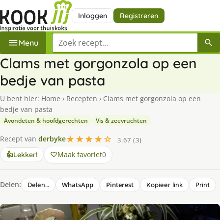
Inloggen
Registreren
Zoek een recept
Menu
Clams met gorgonzola op een
bedje van pasta
U bent hier:
Home
›
Recepten
›
Clams met gorgonzola op een
bedje van pasta
Avondeten & hoofdgerechten
Vis & zeevruchten
★★★★☆
Recept van
derbyke
3.67 (3)
Maak favoriet
0
👍
Lekker!
Delen:
WhatsApp
Pinterest
Delen…
Kopieer link
Print