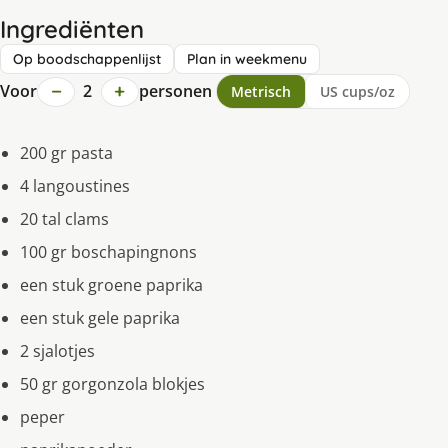
Ingrediënten
Op boodschappenlijst
Plan in weekmenu
−
+
Voor
2
personen
Metrisch
US cups/oz
200 gr pasta
4 langoustines
20 tal clams
100 gr boschapingnons
een stuk groene paprika
een stuk gele paprika
2 sjalotjes
50 gr gorgonzola blokjes
peper