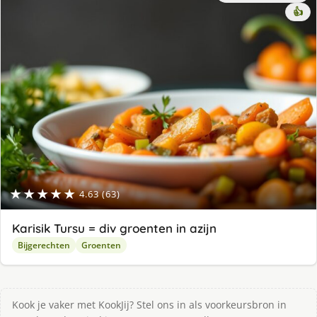
👍
★★★★★
4.63 (63)
Karisik Tursu = div groenten in azijn
Bijgerechten
Groenten
Kook je vaker met KookJij? Stel ons in als voorkeursbron in