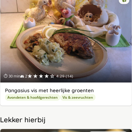
👍
★★★★☆
⏱ 30 min
👥 2
4.29 (14)
Pangasius vis met heerlijke groenten
Avondeten & hoofdgerechten
Vis & zeevruchten
Lekker hierbij