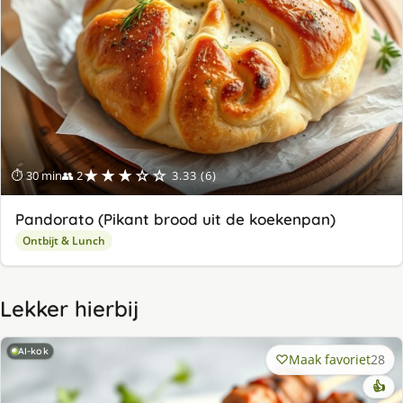
★★★☆☆
⏱ 30 min
👥 2
3.33 (6)
Pandorato (Pikant brood uit de koekenpan)
Ontbijt & Lunch
Lekker hierbij
AI-kok
Maak favoriet
28
👍