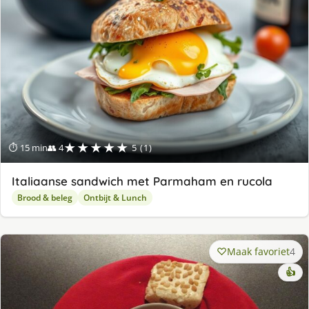
★★★★★
⏱ 15 min
👥 4
5 (1)
Italiaanse sandwich met Parmaham en rucola
Brood & beleg
Ontbijt & Lunch
Maak favoriet
4
👍