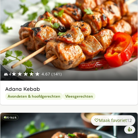
★★★★★
👥 4
4.67 (141)
Adana Kebab
Avondeten & hoofdgerechten
Vleesgerechten
AI-kok
Maak favoriet
12
👍