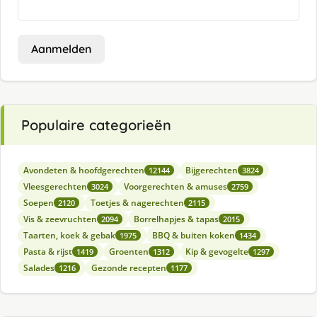
Aanmelden
Populaire categorieën
Avondeten & hoofdgerechten
Bijgerechten
12144
3824
Vleesgerechten
Voorgerechten & amuses
3024
2759
Soepen
Toetjes & nagerechten
2120
2115
Vis & zeevruchten
Borrelhapjes & tapas
2094
2015
Taarten, koek & gebak
BBQ & buiten koken
1975
1434
Pasta & rijst
Groenten
Kip & gevogelte
1419
1312
1297
Salades
Gezonde recepten
1216
1177