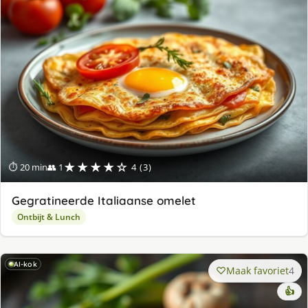
★★★★☆
⏱ 20 min
👥 1
4 (3)
Gegratineerde Italiaanse omelet
Ontbijt & Lunch
AI-kok
Maak favoriet
4
👍