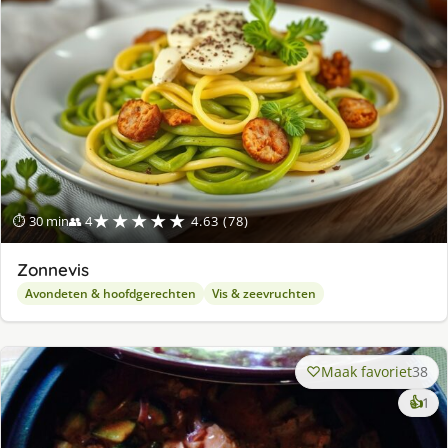
★★★★★
⏱ 30 min
👥 4
4.63 (78)
Zonnevis
Avondeten & hoofdgerechten
Vis & zeevruchten
Maak favoriet
38
ke
👍
1
lek
ge