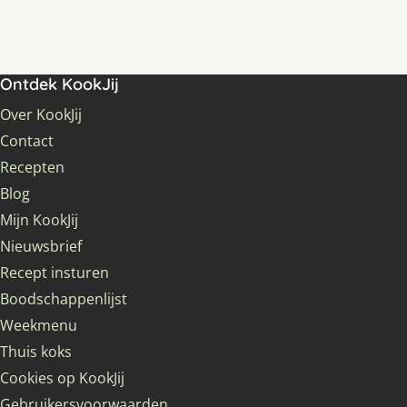
Ontdek KookJij
Over KookJij
Contact
Recepten
Blog
Mijn KookJij
Nieuwsbrief
Recept insturen
Boodschappenlijst
Weekmenu
Thuis koks
Cookies op KookJij
Gebruikersvoorwaarden