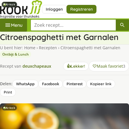
AI-kok
AI-kok
AI-kok
AI-kok
AI-kok
AI-kok
AI-kok
Inloggen
Registreren
Zoek een recept
Menu
Citroenspaghetti met Garnalen
U bent hier:
Home
›
Recepten
›
Citroenspaghetti met Garnalen
Ontbijt & Lunch
Maak favoriet
3
Recept van
deuxchapeaux
👍
Lekker!
Delen:
WhatsApp
Facebook
Pinterest
Kopieer link
Print
AI-kok