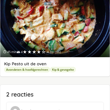
★★★★☆
⏱ 45 min
👥 4
4.39 (96)
Kip Pesto uit de oven
Avondeten & hoofdgerechten
Kip & gevogelte
2 reacties