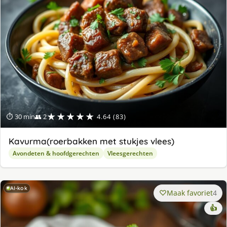
★★★★★
⏱ 30 min
👥 2
4.64 (83)
Kavurma(roerbakken met stukjes vlees)
Avondeten & hoofdgerechten
Vleesgerechten
AI-kok
Maak favoriet
4
👍