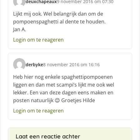
deuxchapeaux
9 november 2016 om 07:30
s
c
Lijkt mij ook. Wel belangrijk dan om de
h
pompoenspaghetti al dente te houden.
r
Jan A.
e
e
Login om te reageren
f
:
derbyke
8 november 2016 om 16:16
s
c
Heb hier nog enkele spaghettipompoenen
h
liggen en dan met scampi’s lijkt me ook wel
r
lekker. Een van deze dagen eens maken en
e
posten natuurlijk 😉 Groetjes Hilde
e
f
Login om te reageren
:
Laat een reactie achter