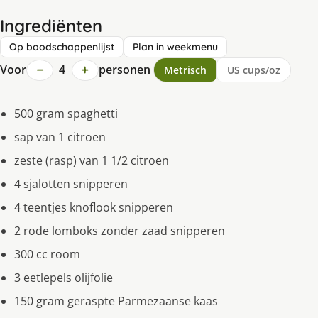
Ingrediënten
Op boodschappenlijst
Plan in weekmenu
−
+
Voor
4
personen
Metrisch
US cups/oz
500 gram spaghetti
sap van 1 citroen
zeste (rasp) van 1 1/2 citroen
4 sjalotten snipperen
4 teentjes knoflook snipperen
2 rode lomboks zonder zaad snipperen
300 cc room
3 eetlepels olijfolie
150 gram geraspte Parmezaanse kaas