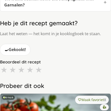
Garnalen?
Heb je dit recept gemaakt?
Laat het weten — het komt in je kooklogboek te staan.
🍳
Gekookt!
Beoordeel dit recept
★
★
★
★
★
Probeer dit ook
AI-kok
Maak favoriet
8
👍