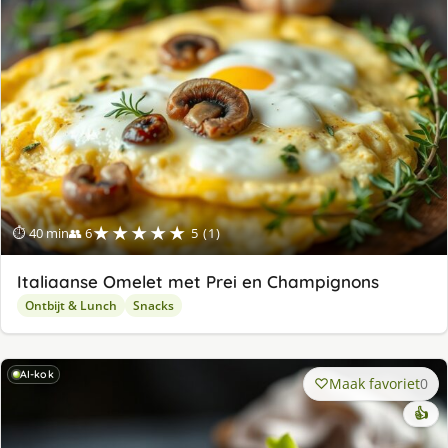
★★★★★
⏱ 40 min
👥 6
5 (1)
Italiaanse Omelet met Prei en Champignons
Ontbijt & Lunch
Snacks
AI-kok
Maak favoriet
0
👍