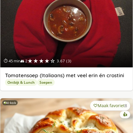
★★★★☆
⏱ 45 min
👥 2
3.67 (3)
Tomatensoep (Italiaans) met veel erin én crostini
Ontbijt & Lunch
Soepen
AI-kok
Maak favoriet
8
👍