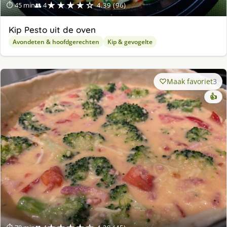
★★★★☆
⏱ 45 min
👥 4
4.39 (96)
Kip Pesto uit de oven
Avondeten & hoofdgerechten
Kip & gevogelte
Maak favoriet
3
👍