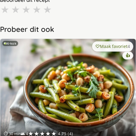
★
★
★
★
★
Probeer dit ook
AI-kok
Maak favoriet
4
👍
★★★★★
⏱ 30 min
👥 4
4.75 (4)