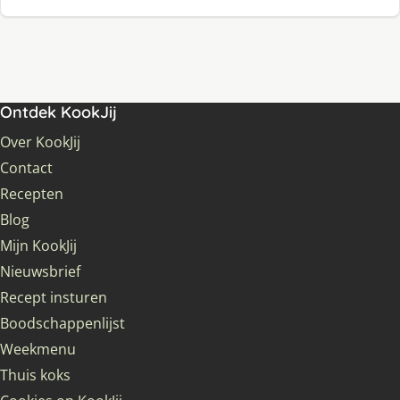
Ontdek KookJij
Over KookJij
Contact
Recepten
Blog
Mijn KookJij
Nieuwsbrief
Recept insturen
Boodschappenlijst
Weekmenu
Thuis koks