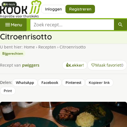
AI-kok
AI-kok
AI-kok
AI-kok
AI-kok
AI-kok
Inloggen
Registreren
Zoek een recept
Menu
Citroenrisotto
U bent hier:
Home
›
Recepten
›
Citroenrisotto
Bijgerechten
Maak favoriet
0
Recept van
pwiggers
👍
Lekker!
Delen:
WhatsApp
Facebook
Pinterest
Kopieer link
Print