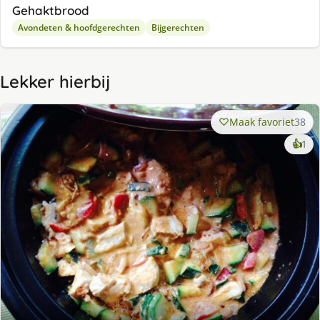
Gehaktbrood
Avondeten & hoofdgerechten
Bijgerechten
Lekker hierbij
Maak favoriet
38
ke
👍
1
lek
ge