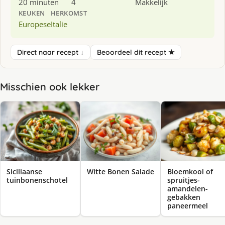
20 minuten
4
Makkelijk
KEUKEN
HERKOMST
Europese
Italie
Direct naar recept ↓
Beoordeel dit recept ★
Misschien ook lekker
Siciliaanse
Witte Bonen Salade
Bloemkool of
tuinbonenschotel
spruitjes-
amandelen-
gebakken
paneermeel