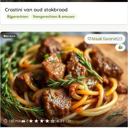
Crostini van oud stokbrood
Bijgerechten
Voorgerechten & amuses
AI-kok
Maak favoriet
23
👍
★★★★☆
⏱ 180 min
👥 6
4.33 (3)