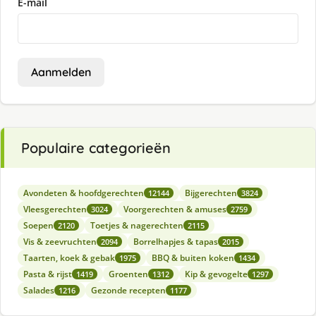
E-mail
Aanmelden
Populaire categorieën
Avondeten & hoofdgerechten
Bijgerechten
12144
3824
Vleesgerechten
Voorgerechten & amuses
3024
2759
Soepen
Toetjes & nagerechten
2120
2115
Vis & zeevruchten
Borrelhapjes & tapas
2094
2015
Taarten, koek & gebak
BBQ & buiten koken
1975
1434
Pasta & rijst
Groenten
Kip & gevogelte
1419
1312
1297
Salades
Gezonde recepten
1216
1177