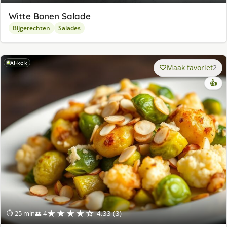
Witte Bonen Salade
Bijgerechten
Salades
AI-kok
Maak favoriet
2
👍
★★★★☆
⏱ 25 min
👥 4
4.33 (3)