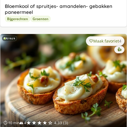
Bloemkool of spruitjes- amandelen- gebakken
paneermeel
Bijgerechten
Groenten
AI-kok
Maak favoriet
4
👍
★★★★☆
⏱ 10 min
👥 4
4.33 (3)