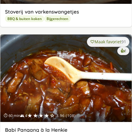
Stoverij van varkenswangetjes
BBQ & buiten koken
Bijgerechten
Maak favoriet
91
ke
👍
1
lek
ge
★★★★☆
⏱ 60 min
👥 4
3.96 (108)
Babi Pangang à la Henkie