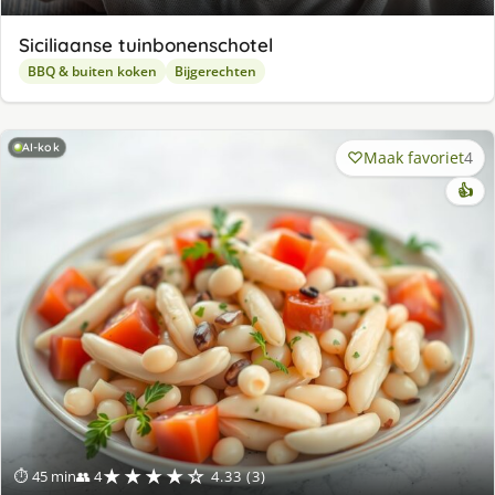
Siciliaanse tuinbonenschotel
BBQ & buiten koken
Bijgerechten
AI-kok
Maak favoriet
4
👍
★★★★☆
⏱ 45 min
👥 4
4.33 (3)