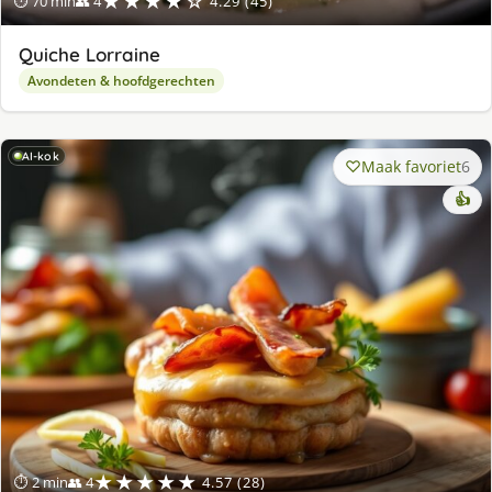
★★★★☆
⏱ 70 min
👥 4
4.29 (45)
Quiche Lorraine
Avondeten & hoofdgerechten
AI-kok
Maak favoriet
6
👍
★★★★★
⏱ 2 min
👥 4
4.57 (28)