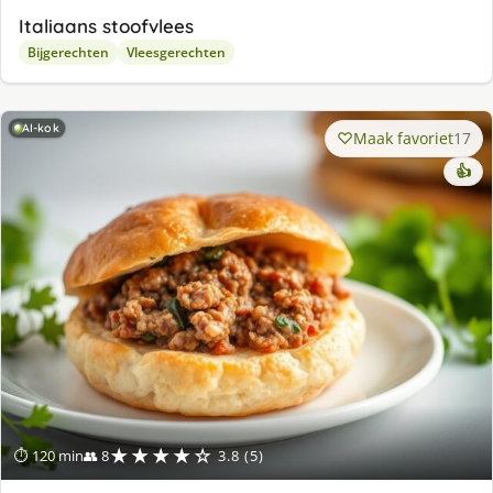
Italiaans stoofvlees
Bijgerechten
Vleesgerechten
AI-kok
Maak favoriet
17
👍
★★★★☆
⏱ 120 min
👥 8
3.8 (5)