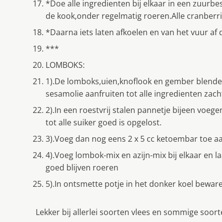
*Doe alle ingredienten bij elkaar in een zuurb
de kook,onder regelmatig roeren.Alle cranberri
*Daarna iets laten afkoelen en van het vuur a
***
LOMBOKS:
1).De lomboks,uien,knoflook en gember blendere
sesamolie aanfruiten tot alle ingredienten zach
2).In een roestvrij stalen pannetje bijeen voeg
tot alle suiker goed is opgelost.
3).Voeg dan nog eens 2 x 5 cc ketoembar toe 
4).Voeg lombok-mix en azijn-mix bij elkaar en 
goed blijven roeren
5).In ontsmette potje in het donker koel beware
Lekker bij allerlei soorten vlees en sommige soor