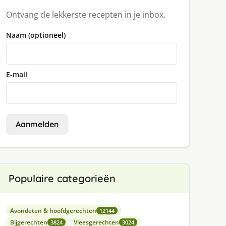
Ontvang de lekkerste recepten in je inbox.
Naam (optioneel)
E-mail
Aanmelden
Populaire categorieën
Avondeten & hoofdgerechten
12144
Bijgerechten
Vleesgerechten
3824
3024