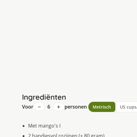
Ingrediënten
−
+
Voor
6
personen
Metrisch
US cups
Met mango's I
2 handjesvol rozijnen (± 80 gram)