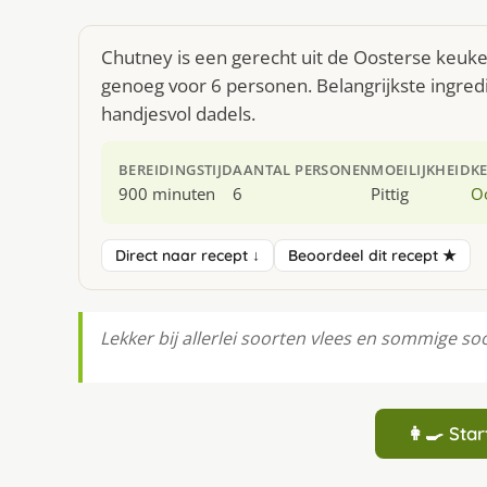
Chutney is een gerecht uit de Oosterse keuke
genoeg voor 6 personen. Belangrijkste ingred
handjesvol dadels.
BEREIDINGSTIJD
AANTAL PERSONEN
MOEILIJKHEID
K
900 minuten
6
Pittig
O
Direct naar recept ↓
Beoordeel dit recept ★
Lekker bij allerlei soorten vlees en sommige so
👩‍🍳 St