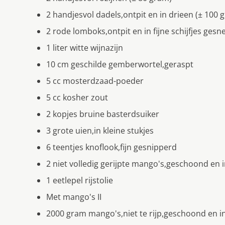
2 handjesvol dadels,ontpit en in drieen (± 100 
2 rode lomboks,ontpit en in fijne schijfjes ges
1 liter witte wijnazijn
10 cm geschilde gemberwortel,geraspt
5 cc mosterdzaad-poeder
5 cc kosher zout
2 kopjes bruine basterdsuiker
3 grote uien,in kleine stukjes
6 teentjes knoflook,fijn gesnipperd
2 niet volledig gerijpte mango's,geschoond en i
1 eetlepel rijstolie
Met mango's II
2000 gram mango's,niet te rijp,geschoond en in