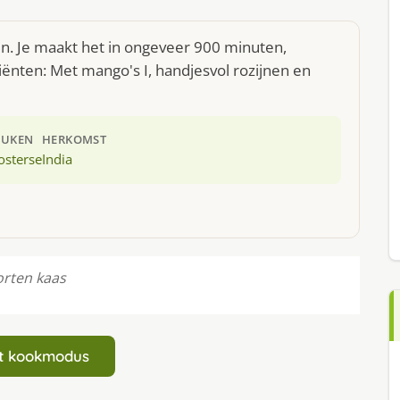
n. Je maakt het in ongeveer 900 minuten,
iënten: Met mango's I, handjesvol rozijnen en
EUKEN
HERKOMST
osterse
India
orten kaas
art kookmodus