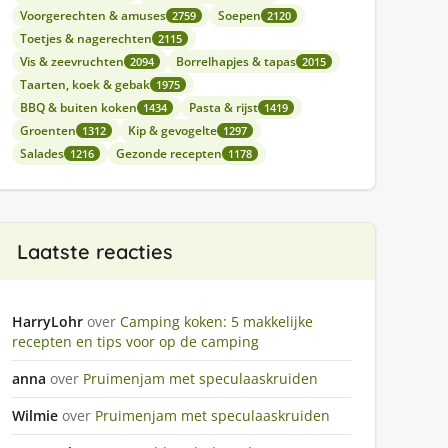
Voorgerechten & amuses
Soepen
2759
2120
Toetjes & nagerechten
2115
Vis & zeevruchten
Borrelhapjes & tapas
2094
2015
Taarten, koek & gebak
1975
BBQ & buiten koken
Pasta & rijst
1434
1419
Groenten
Kip & gevogelte
1312
1297
Salades
Gezonde recepten
1216
1178
Laatste reacties
HarryLohr
over
Camping koken: 5 makkelijke
recepten en tips voor op de camping
anna
over
Pruimenjam met speculaaskruiden
Wilmie
over
Pruimenjam met speculaaskruiden