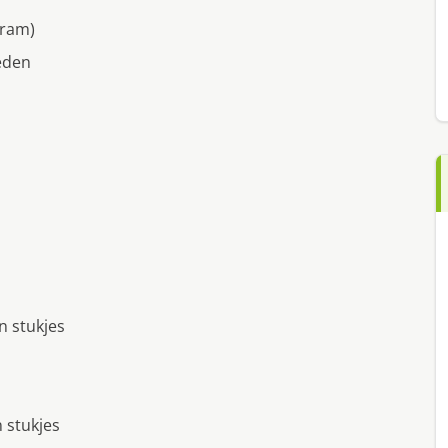
gram)
neden
n stukjes
 stukjes