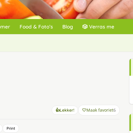
omer
Food & Foto’s
Blog
🎲 Verras me
Maak favoriet
6
👍
Lekker!
Print