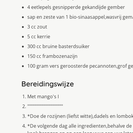
4 eetlepels gesnipperde gekandijde gember
sap en zeste van 1 bio-sinaasappel,wasvrij gem
3 cc zout
5 cc kerrie
300 cc bruine basterdsuiker
150 cc frambozenazijn
100 gram vers geroosterde pecannoten,grof g
Bereidingswijze
Met mango's I
""""""""""""""""""""
*Doe de rozijnen (liefst witte),dadels en lombo
*De volgende dag alle ingredienten,behalve d