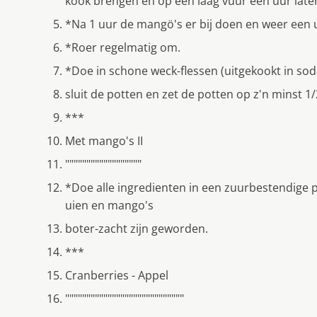
kook brengen en op een laag vuur een uur late
*Na 1 uur de mangö's er bij doen en weer een u
*Roer regelmatig om.
*Doe in schone weck-flessen (uitgekookt in sod
sluit de potten en zet de potten op z'n minst 1
***
Met mango's II
""""""""""""""""""
*Doe alle ingredienten in een zuurbestendige p
uien en mango's
boter-zacht zijn geworden.
***
Cranberries - Appel
""""""""""""""""""""""""""""