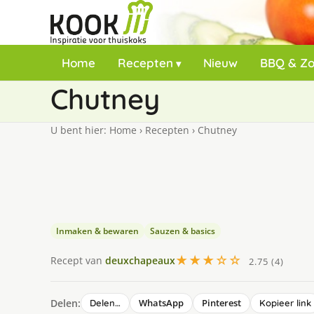
Home
Recepten
Nieuw
BBQ & Z
Chutney
U bent hier:
Home
›
Recepten
›
Chutney
Inmaken & bewaren
Sauzen & basics
★★★☆☆
Recept van
deuxchapeaux
2.75 (4)
Delen:
WhatsApp
Pinterest
Delen…
Kopieer link