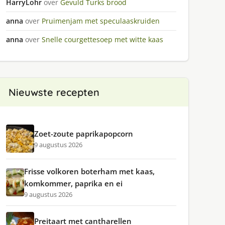
HarryLohr
over
Gevuld Turks brood
anna
over
Pruimenjam met speculaaskruiden
anna
over
Snelle courgettesoep met witte kaas
Nieuwste recepten
Zoet-zoute paprikapopcorn
9 augustus 2026
Frisse volkoren boterham met kaas,
komkommer, paprika en ei
9 augustus 2026
Preitaart met cantharellen