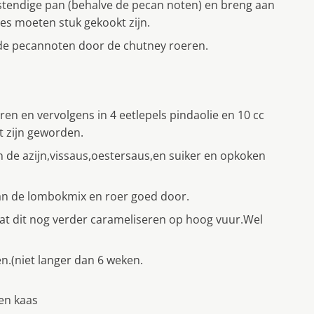
estendige pan (behalve de pecan noten) en breng aan
es moeten stuk gekookt zijn.
f de pecannoten door de chutney roeren.
n en vervolgens in 4 eetlepels pindaolie en 10 cc
t zijn geworden.
en de azijn,vissaus,oestersaus,en suiker en opkoken
aan de lombokmix en roer goed door.
laat dit nog verder carameliseren op hoog vuur.Wel
n.(niet langer dan 6 weken.
ten kaas