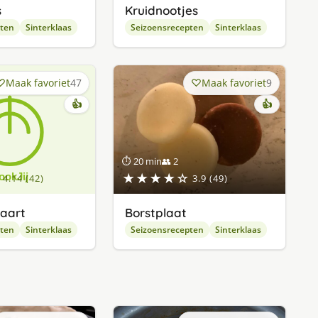
s
Kruidnootjes
pten
Sinterklaas
Seizoensrecepten
Sinterklaas
Maak favoriet
47
Maak favoriet
9
👍
👍
⏱ 20 min
👥 2
★★★★☆
4.14 (42)
3.9 (49)
aart
Borstplaat
pten
Sinterklaas
Seizoensrecepten
Sinterklaas