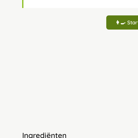
👩‍🍳 St
Ingrediënten