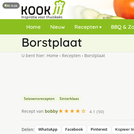
AI-kok
Home
Nieuw
Recepten
BBQ & Z
Borstplaat
U bent hier:
Home
›
Recepten
›
Borstplaat
Seizoensrecepten
Sinterklaas
★★★★☆
Recept van
bobby
4.1 (50)
Delen:
WhatsApp
Facebook
Pinterest
Kopieer li