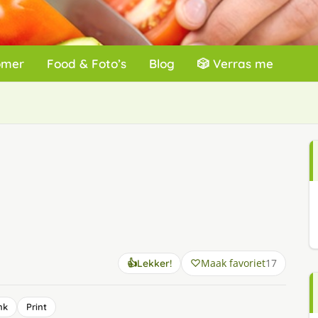
omer
Food & Foto’s
Blog
🎲 Verras me
Maak favoriet
17
👍
Lekker!
nk
Print