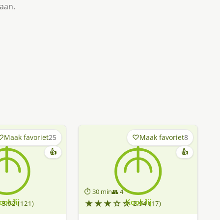
taan.
Maak favoriet
25
Maak favoriet
8
👍
👍
⏱ 30 min
👥 4
★★★☆☆
3.92 (121)
2.94 (17)