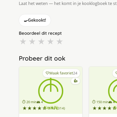
Laat het weten — het komt in je kooklogboek te s
🍳
Gekookt!
Beoordeel dit recept
★
★
★
★
★
Probeer dit ook
Maak favoriet
24
👍
⏱ 20 min
👥 4
⏱ 150 min
👥 4
★★★★☆
★★★★☆
3.92 (314)