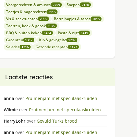
Voorgerechten & amuses
Soepen
2759
2120
Toetjes & nagerechten
2115
Vis & zeevruchten
Borrelhapjes & tapas
2095
2015
Taarten, koek & gebak
1975
BBQ & buiten koken
Pasta & rijst
1434
1419
Groenten
Kip & gevogelte
1312
1297
Salades
Gezonde recepten
1216
1177
Laatste reacties
anna
over
Pruimenjam met speculaaskruiden
Wilmie
over
Pruimenjam met speculaaskruiden
HarryLohr
over
Gevuld Turks brood
anna
over
Pruimenjam met speculaaskruiden