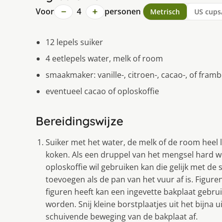
−
+
Voor
4
personen
Metrisch
US cups
12 lepels suiker
4 eetlepels water, melk of room
smaakmaker: vanille-, citroen-, cacao-, of fra
eventueel cacao of oploskoffie
Bereidingswijze
Suiker met het water, de melk of de room heel
koken. Als een druppel van het mengsel hard wo
oploskoffie wil gebruiken kan die gelijk met de
toevoegen als de pan van het vuur af is. Figur
figuren heeft kan een ingevette bakplaat gebru
worden. Snij kleine borstplaatjes uit het bijn
schuivende beweging van de bakplaat af.