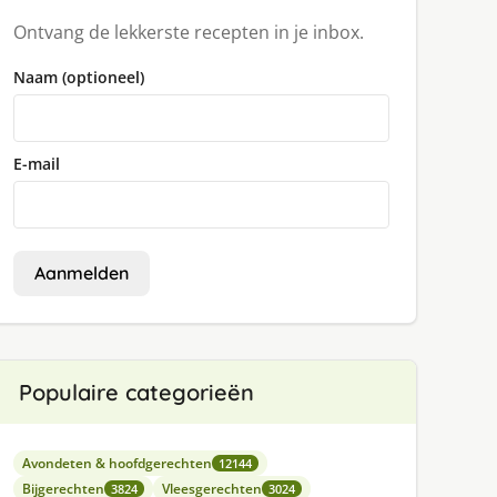
Ontvang de lekkerste recepten in je inbox.
Naam (optioneel)
E-mail
Aanmelden
Populaire categorieën
Avondeten & hoofdgerechten
12144
Bijgerechten
Vleesgerechten
3824
3024