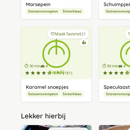
Marsepein
Schuimpje
Seizoensrecepten
Sinterklaas
Seizoensrece
Maak favoriet
21
👍
⏱ 30 min
👥 4
⏱ 90 min
👥 4
★★★★☆
★★★★☆
3.99 (181)
Karamel snoepjes
Speculaast
Seizoensrecepten
Sinterklaas
Seizoensrece
Lekker hierbij