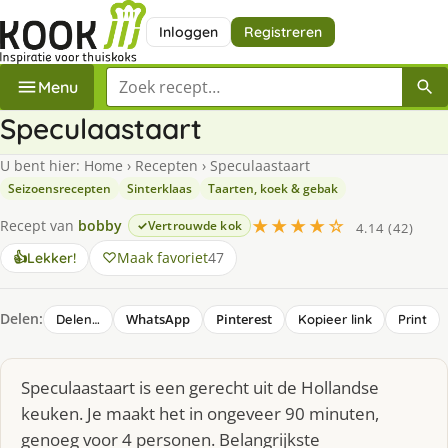
Inloggen
Registreren
Zoek een recept
Menu
Speculaastaart
U bent hier:
Home
›
Recepten
›
Speculaastaart
Seizoensrecepten
Sinterklaas
Taarten, koek & gebak
★★★★☆
Recept van
bobby
Vertrouwde kok
4.14 (42)
Maak favoriet
47
👍
Lekker!
Delen:
WhatsApp
Pinterest
Delen…
Kopieer link
Print
Speculaastaart is een gerecht uit de Hollandse
keuken. Je maakt het in ongeveer 90 minuten,
genoeg voor 4 personen. Belangrijkste