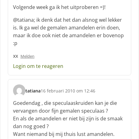
c
Volgende week ga ik het uitproberen =)!
h
r
@tatiana; ik denk dat het dan alsnog wel lekker
e
is. Ik ga wel de gemalen amandelen erin doen,
e
maar ik doe ook niet de amandelen er bovenop
f
:p
:
xx
Melden
Login om te reageren
tatiana
16 februari 2010 om 12:46
s
c
Goedendag , die speculaaskruiden kan je die
h
vervangen door fijn gemalen speculaas ?
r
En als de amandelen er niet bij zijn is de smaak
e
dan nog goed ?
e
f
Want niemand bij mij thuis lust amandelen.