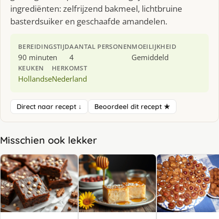
ingrediënten: zelfrijzend bakmeel, lichtbruine
basterdsuiker en geschaafde amandelen.
BEREIDINGSTIJD
AANTAL PERSONEN
MOEILIJKHEID
90 minuten
4
Gemiddeld
KEUKEN
HERKOMST
Hollandse
Nederland
Direct naar recept ↓
Beoordeel dit recept ★
Misschien ook lekker