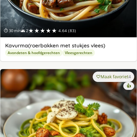
★★★★★
⏱ 30 min
👥 2
4.64 (83)
Kavurma(roerbakken met stukjes vlees)
Avondeten & hoofdgerechten
Vleesgerechten
Maak favoriet
4
👍