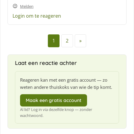
f
😉
:
Melden
Login om te reageren
1
2
»
Laat een reactie achter
Reageren kan met een gratis account — zo
weten andere thuiskoks van wie de tip komt.
Maak een gratis account
Al lid? Log in via dezelfde knop — zonder
wachtwoord.