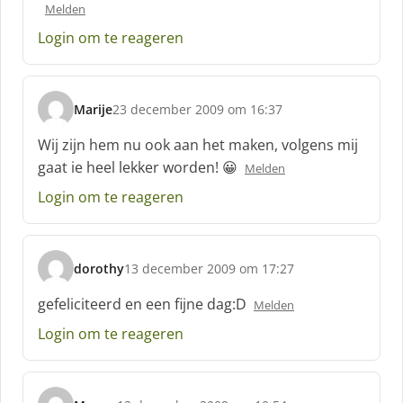
:
Melden
Login om te reageren
Marije
23 december 2009 om 16:37
s
c
Wij zijn hem nu ook aan het maken, volgens mij
h
gaat ie heel lekker worden! 😀
Melden
r
e
Login om te reageren
e
f
:
dorothy
13 december 2009 om 17:27
s
c
gefeliciteerd en een fijne dag:D
Melden
h
Login om te reageren
r
e
e
f