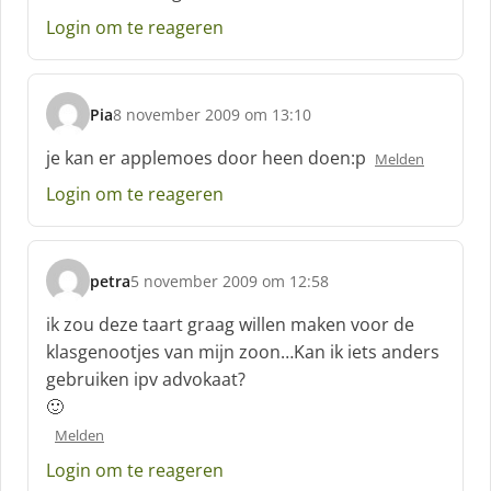
r
e
Login om te reageren
e
f
:
Pia
8 november 2009 om 13:10
s
c
je kan er applemoes door heen doen:p
Melden
h
Login om te reageren
r
e
e
f
petra
5 november 2009 om 12:58
:
s
c
ik zou deze taart graag willen maken voor de
h
klasgenootjes van mijn zoon…Kan ik iets anders
r
gebruiken ipv advokaat?
e
🙂
e
f
Melden
:
Login om te reageren