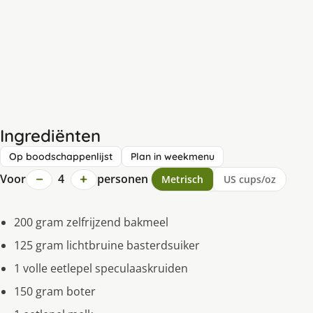
Ingrediënten
Op boodschappenlijst
Plan in weekmenu
−
+
Voor
4
personen
Metrisch
US cups/oz
200 gram zelfrijzend bakmeel
125 gram lichtbruine basterdsuiker
1 volle eetlepel speculaaskruiden
150 gram boter