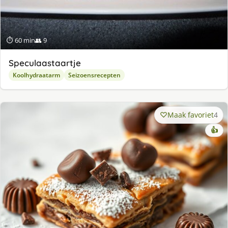
⏱ 60 min
👥 9
Speculaastaartje
Koolhydraatarm
Seizoensrecepten
Maak favoriet
4
👍