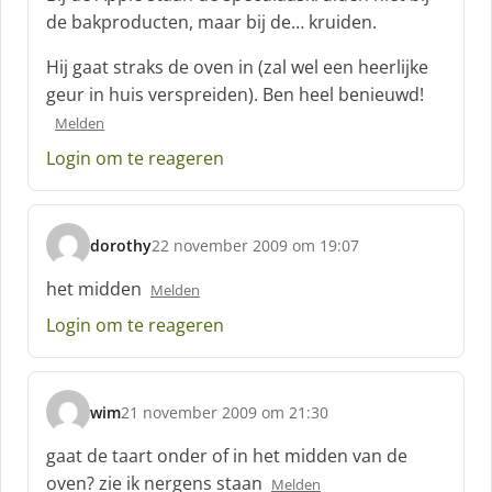
h
de bakproducten, maar bij de… kruiden.
r
e
Hij gaat straks de oven in (zal wel een heerlijke
e
geur in huis verspreiden). Ben heel benieuwd!
f
:
Melden
Login om te reageren
dorothy
22 november 2009 om 19:07
s
c
het midden
Melden
h
Login om te reageren
r
e
e
f
wim
21 november 2009 om 21:30
:
s
c
gaat de taart onder of in het midden van de
h
oven? zie ik nergens staan
Melden