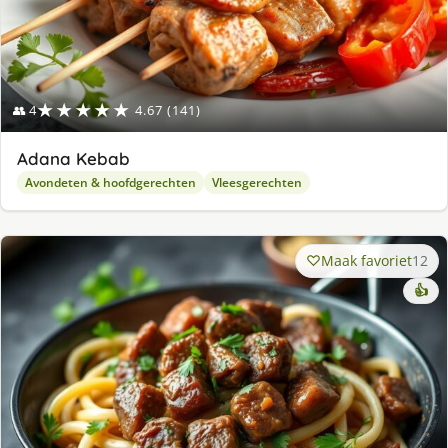
★★★★★
👥 4
4.67 (141)
Adana Kebab
Avondeten & hoofdgerechten
Vleesgerechten
Maak favoriet
12
👍