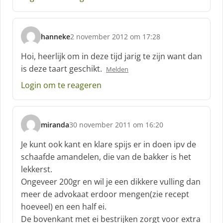
hanneke
2 november 2012 om 17:28
s
c
Hoi, heerlijk om in deze tijd jarig te zijn want dan
h
is deze taart geschikt.
Melden
r
e
Login om te reageren
e
f
:
miranda
30 november 2011 om 16:20
s
c
Je kunt ook kant en klare spijs er in doen ipv de
h
schaafde amandelen, die van de bakker is het
r
lekkerst.
e
Ongeveer 200gr en wil je een dikkere vulling dan
e
f
meer de advokaat erdoor mengen(zie recept
:
hoeveel) en een half ei.
De bovenkant met ei bestrijken zorgt voor extra