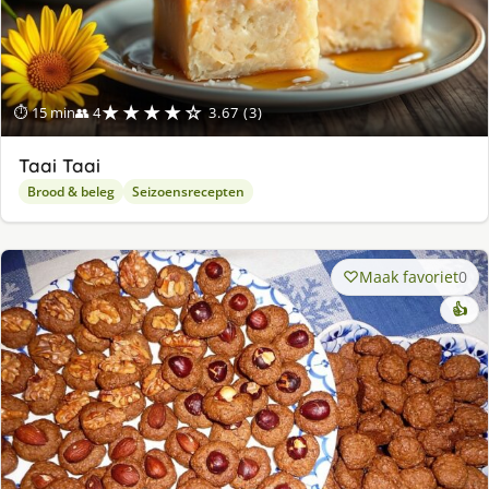
★★★★☆
⏱ 15 min
👥 4
3.67 (3)
Taai Taai
Brood & beleg
Seizoensrecepten
Maak favoriet
0
👍