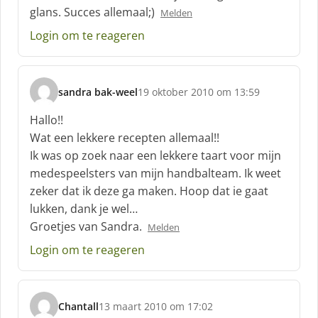
glans. Succes allemaal;)
Melden
Login om te reageren
sandra bak-weel
19 oktober 2010 om 13:59
s
c
Hallo!!
h
Wat een lekkere recepten allemaal!!
r
Ik was op zoek naar een lekkere taart voor mijn
e
medespeelsters van mijn handbalteam. Ik weet
e
f
zeker dat ik deze ga maken. Hoop dat ie gaat
:
lukken, dank je wel…
Groetjes van Sandra.
Melden
Login om te reageren
Chantall
13 maart 2010 om 17:02
s