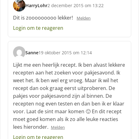
HarryLohr
2 december 2015 om 13:22
s
c
Dit is zooooooooo lekker!
Melden
h
Login om te reageren
r
e
e
f
Sanne
19 oktober 2015 om 12:14
:
s
c
Lijkt me een heerlijk recept. Ik ben alvast lekkere
h
recepten aan het zoeken voor pakjesavond. Ik
r
weet het. Ik ben wel erg vroeg. Maar ik wil het
e
recept dan ook graag eerst uitproberen. De
e
f
pakjes voor pakjesavond zijn al binnen. De
:
recepten nog even testen en dan ben ik er klaar
voor. Laat de sint maar komen 🙂 En dit recept
moet goed komen als ik zo alle leuke reacties
lees hieronder.
Melden
Login om te reageren