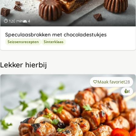
⏱ 120 min
👥 4
Speculaasbrokken met chocoladestukjes
Seizoensrecepten
Sinterklaas
Lekker hierbij
Maak favoriet
28
ke
👍
1
lek
ge