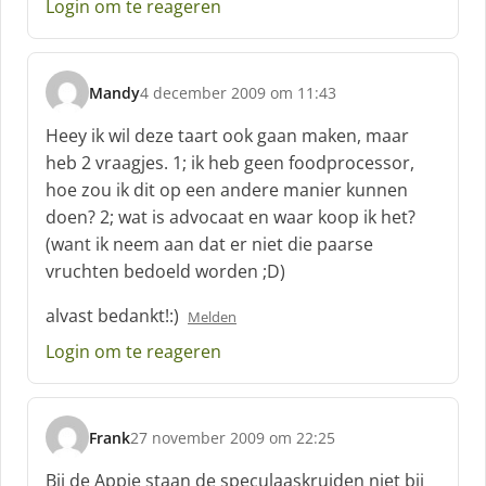
e
Login om te reageren
e
f
:
Mandy
4 december 2009 om 11:43
s
c
Heey ik wil deze taart ook gaan maken, maar
h
heb 2 vraagjes. 1; ik heb geen foodprocessor,
r
hoe zou ik dit op een andere manier kunnen
e
doen? 2; wat is advocaat en waar koop ik het?
e
f
(want ik neem aan dat er niet die paarse
:
vruchten bedoeld worden ;D)
alvast bedankt!:)
Melden
Login om te reageren
Frank
27 november 2009 om 22:25
s
c
Bij de Appie staan de speculaaskruiden niet bij