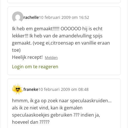
rachelle
10 februari 2009 om 16:52
s
c
Ik heb em gemaakt!!!!!! OOOOOO hij is echt
h
lekker!!! Ik heb van de amandelvulling spijs
r
gemaakt. (voeg ei,citroensap en vanillie eraan
e
toe)
e
f
Heelijk recept!
Melden
:
Login om te reageren
franeke
10 februari 2009 om 08:48
s
c
hmmm, ik ga op zoek naar speculaaskruiden…
h
als ik ze niet vind, kan ik gemalen
r
speculaaskoekjes gebruiken ??? indien ja,
e
hoeveel dan ?????
e