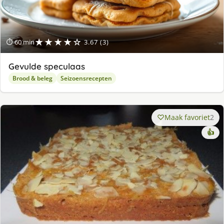
★★★★☆
⏱ 60 min
3.67 (3)
Gevulde speculaas
Brood & beleg
Seizoensrecepten
Maak favoriet
2
👍