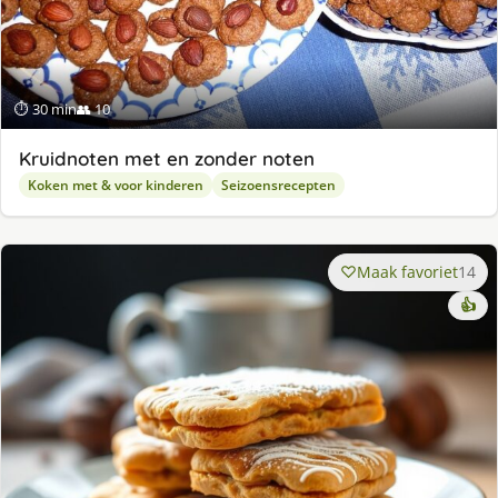
⏱ 30 min
👥 10
Kruidnoten met en zonder noten
Koken met & voor kinderen
Seizoensrecepten
Maak favoriet
14
👍