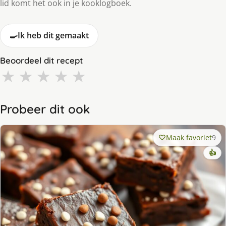
lid komt het ook in je kooklogboek.
🍳
Ik heb dit gemaakt
Beoordeel dit recept
★
★
★
★
★
Probeer dit ook
Maak favoriet
9
👍