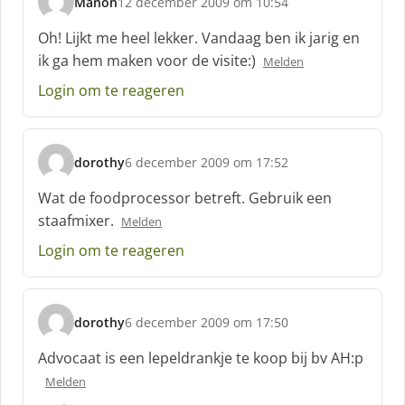
Manon
12 december 2009 om 10:54
:
s
c
Oh! Lijkt me heel lekker. Vandaag ben ik jarig en
h
ik ga hem maken voor de visite:)
Melden
r
e
Login om te reageren
e
f
:
dorothy
6 december 2009 om 17:52
s
c
Wat de foodprocessor betreft. Gebruik een
h
staafmixer.
Melden
r
e
Login om te reageren
e
f
:
dorothy
6 december 2009 om 17:50
s
c
Advocaat is een lepeldrankje te koop bij bv AH:p
h
Melden
r