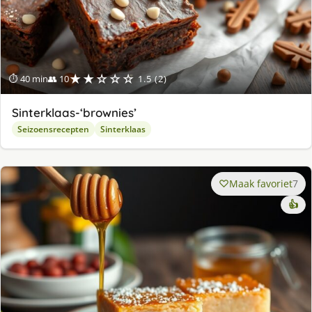
★★☆☆☆
⏱ 40 min
👥 10
1.5 (2)
Sinterklaas-‘brownies’
Seizoensrecepten
Sinterklaas
Maak favoriet
7
👍