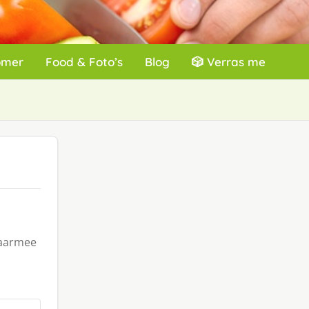
omer
Food & Foto’s
Blog
🎲 Verras me
waarmee