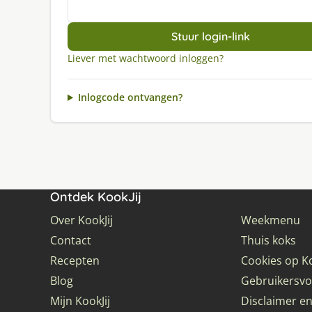
Stuur login-link
Liever met wachtwoord inloggen?
Inlogcode ontvangen?
Ontdek KookJij
Over KookJij
Weekmenu
Contact
Thuis koks
Recepten
Cookies op Ko
Blog
Gebruikersv
Mijn KookJij
Disclaimer en