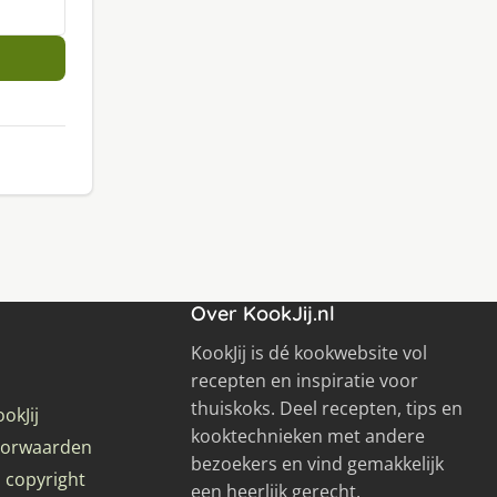
Over KookJij.nl
KookJij is dé kookwebsite vol
recepten en inspiratie voor
thuiskoks. Deel recepten, tips en
okJij
kooktechnieken met andere
oorwaarden
bezoekers en vind gemakkelijk
 copyright
een heerlijk gerecht.