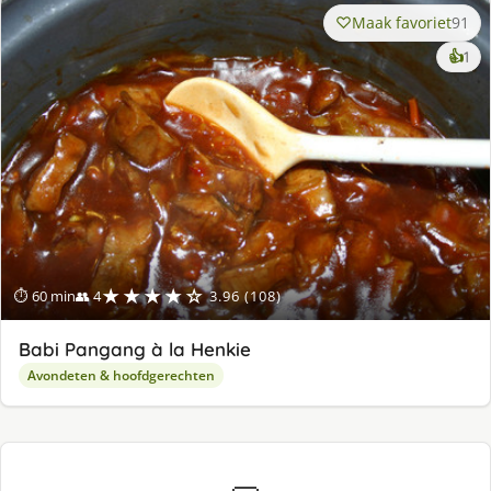
Maak favoriet
91
ke
👍
1
lek
ge
★★★★☆
⏱ 60 min
👥 4
3.96 (108)
Babi Pangang à la Henkie
Avondeten & hoofdgerechten