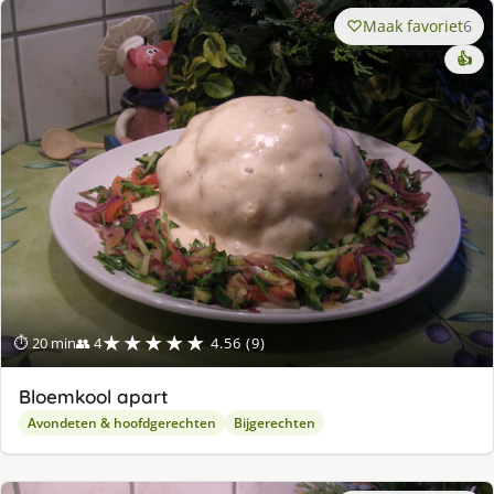
Maak favoriet
6
👍
★★★★★
⏱ 20 min
👥 4
4.56 (9)
Bloemkool apart
Avondeten & hoofdgerechten
Bijgerechten