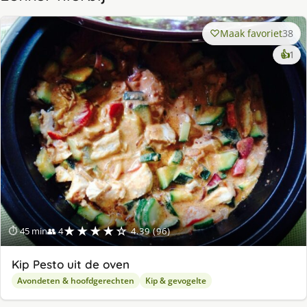
Maak favoriet
38
ke
👍
1
lek
ge
★★★★☆
⏱ 45 min
👥 4
4.39 (96)
Kip Pesto uit de oven
Avondeten & hoofdgerechten
Kip & gevogelte