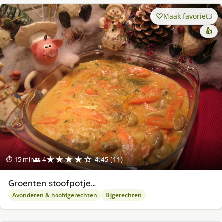
Maak favoriet
3
👍
★★★★☆
⏱ 15 min
👥 4
4.45 (11)
Groenten stoofpotje…
Avondeten & hoofdgerechten
Bijgerechten