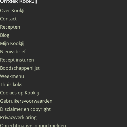
Ontdek KookJij
Over KookJij
Contact
Recepten
Blog
Mijn KookJij
Nieuwsbrief
Recept insturen
Boodschappenlijst
Weekmenu
Thuis koks
Cookies op KookJij
Gebruikersvoorwaarden
Disclaimer en copyright
Privacyverklaring
Onrechtmatige inhoud melden