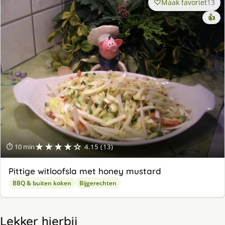
Maak favoriet
13
👍
★★★★☆
⏱ 10 min
4.15 (13)
Pittige witloofsla met honey mustard
BBQ & buiten koken
Bijgerechten
Lekker hierbij