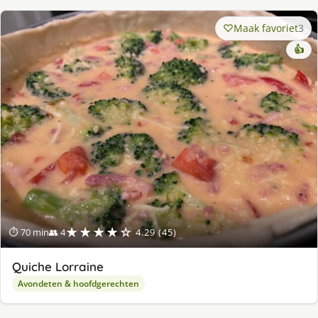
Maak favoriet
3
👍
★★★★☆
⏱ 70 min
👥 4
4.29 (45)
Quiche Lorraine
Avondeten & hoofdgerechten