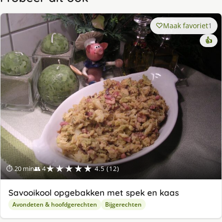
Maak favoriet
1
👍
★★★★★
⏱ 20 min
👥 4
4.5 (12)
Savooikool opgebakken met spek en kaas
Avondeten & hoofdgerechten
Bijgerechten