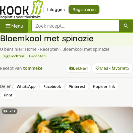
Inloggen
Registreren
Zoek een recept
Menu
Bloemkool met spinazie
U bent hier:
Home
›
Recepten
›
Bloemkool met spinazie
Bijgerechten
Groenten
Maak favoriet
5
Recept van
tommeke
👍
Lekker!
Delen:
WhatsApp
Facebook
Pinterest
Kopieer link
Print
AI-kok