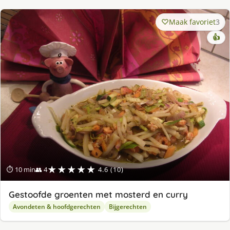
Maak favoriet
3
👍
★★★★★
⏱ 10 min
👥 4
4.6 (10)
Gestoofde groenten met mosterd en curry
Avondeten & hoofdgerechten
Bijgerechten