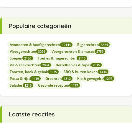
Populaire categorieën
Avondeten & hoofdgerechten
Bijgerechten
12144
3824
Vleesgerechten
Voorgerechten & amuses
3024
2759
Soepen
Toetjes & nagerechten
2120
2115
Vis & zeevruchten
Borrelhapjes & tapas
2094
2015
Taarten, koek & gebak
BBQ & buiten koken
1975
1434
Pasta & rijst
Groenten
Kip & gevogelte
1419
1312
1297
Salades
Gezonde recepten
1216
1177
Laatste reacties