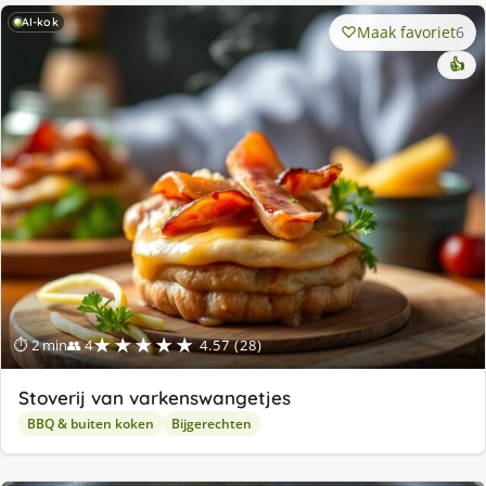
AI-kok
Maak favoriet
6
👍
★★★★★
⏱ 2 min
👥 4
4.57 (28)
Stoverij van varkenswangetjes
BBQ & buiten koken
Bijgerechten