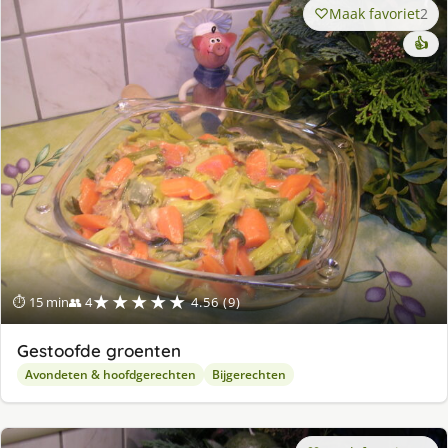
Maak favoriet
2
👍
★★★★★
⏱ 15 min
👥 4
4.56 (9)
Gestoofde groenten
Avondeten & hoofdgerechten
Bijgerechten