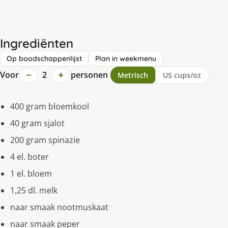
Ingrediënten
Op boodschappenlijst
Plan in weekmenu
−
+
Voor
2
personen
Metrisch
US cups/oz
400 gram bloemkool
40 gram sjalot
200 gram spinazie
4 el. boter
1 el. bloem
1,25 dl. melk
naar smaak nootmuskaat
naar smaak peper