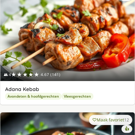
lek
ge
★★★★★
👥 4
4.67 (141)
Adana Kebab
Avondeten & hoofdgerechten
Vleesgerechten
Maak favoriet
12
👍