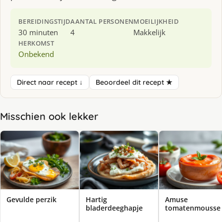
BEREIDINGSTIJD
AANTAL PERSONEN
MOEILIJKHEID
30 minuten
4
Makkelijk
HERKOMST
Onbekend
Direct naar recept ↓
Beoordeel dit recept ★
Misschien ook lekker
Gevulde perzik
Hartig
Amuse
bladerdeeghapje
tomatenmousse