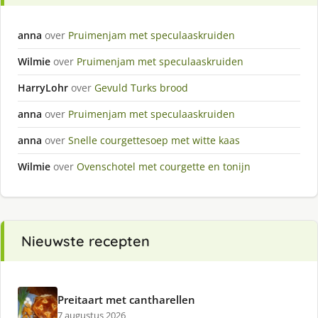
anna
over
Pruimenjam met speculaaskruiden
Wilmie
over
Pruimenjam met speculaaskruiden
HarryLohr
over
Gevuld Turks brood
anna
over
Pruimenjam met speculaaskruiden
anna
over
Snelle courgettesoep met witte kaas
Wilmie
over
Ovenschotel met courgette en tonijn
Nieuwste recepten
Preitaart met cantharellen
7 augustus 2026