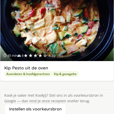
★★★★☆
⏱ 45 min
👥 4
4.39 (96)
Kip Pesto uit de oven
Avondeten & hoofdgerechten
Kip & gevogelte
Kook je vaker met KookJij? Stel ons in als voorkeursbron in
Google — dan vind je onze recepten sneller terug.
Instellen als voorkeursbron