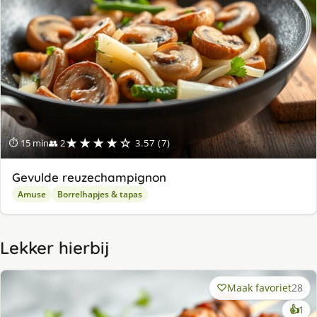
★★★★☆
⏱ 15 min
👥 2
3.57 (7)
Gevulde reuzechampignon
Amuse
Borrelhapjes & tapas
Lekker hierbij
Maak favoriet
28
ke
👍
1