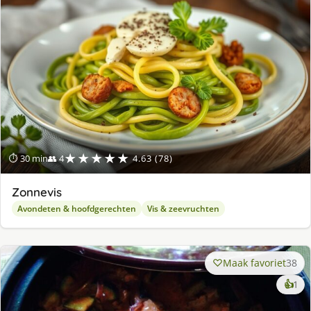
★★★★★
⏱ 30 min
👥 4
4.63 (78)
Zonnevis
Avondeten & hoofdgerechten
Vis & zeevruchten
Maak favoriet
38
ke
👍
1
lek
ge