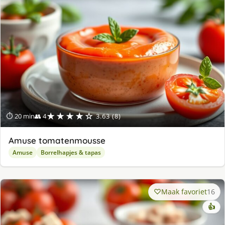
★★★★☆
⏱ 20 min
👥 4
3.63 (8)
Amuse tomatenmousse
Amuse
Borrelhapjes & tapas
Maak favoriet
16
👍