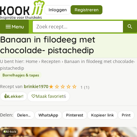
Inloggen
Registreren
Zoek een recept
Menu
Banaan in filodeeg met
chocolade- pistachedip
U bent hier:
Home
›
Recepten
›
Banaan in filodeeg met chocolade-
pistachedip
Borrelhapjes & tapas
★☆☆☆☆
Recept van
brinkie1970
1 (1)
Maak favoriet
6
👍
Lekker!
Delen:
WhatsApp
Pinterest
Delen…
Kopieer link
Print
AI-kok