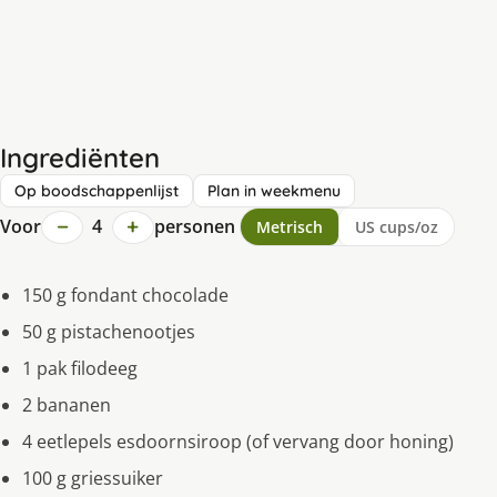
Ingrediënten
Op boodschappenlijst
Plan in weekmenu
−
+
Voor
4
personen
Metrisch
US cups/oz
150 g fondant chocolade
50 g pistachenootjes
1 pak filodeeg
2 bananen
4 eetlepels esdoornsiroop (of vervang door honing)
100 g griessuiker