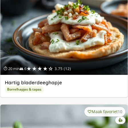
★★★★☆
⏱ 20 min
👥 6
3.75 (12)
Hartig bladerdeeghapje
Borrelhapjes & tapas
Maak favoriet
10
👍