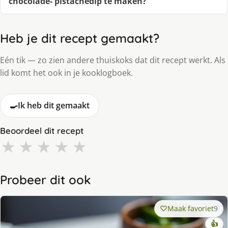
chocolade- pistachedip te maken?
Heb je dit recept gemaakt?
Eén tik — zo zien andere thuiskoks dat dit recept werkt. Als
lid komt het ook in je kooklogboek.
🍳
Ik heb dit gemaakt
Beoordeel dit recept
★
★
★
★
★
Probeer dit ook
Maak favoriet
9
👍