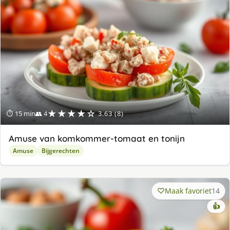
★★★★☆
⏱ 15 min
👥 4
3.63 (8)
Amuse van komkommer-tomaat en tonijn
Amuse
Bijgerechten
Maak favoriet
14
👍