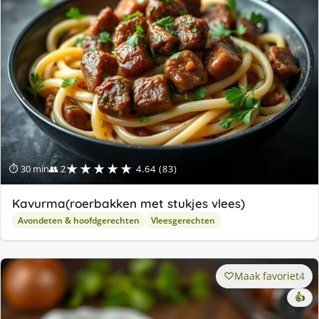
★★★★★
⏱ 30 min
👥 2
4.64 (83)
Kavurma(roerbakken met stukjes vlees)
Avondeten & hoofdgerechten
Vleesgerechten
Maak favoriet
4
👍