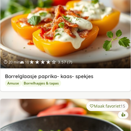
★★★★☆
⏱ 20 min
👥 10
3.57 (7)
Borrelglaasje paprika- kaas- spekjes
Amuse
Borrelhapjes & tapas
Maak favoriet
15
👍