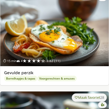
★★★★☆
⏱ 15 min
👥 4
3.82 (11)
Gevulde perzik
Borrelhapjes & tapas
Voorgerechten & amuses
Maak favoriet
28
👍