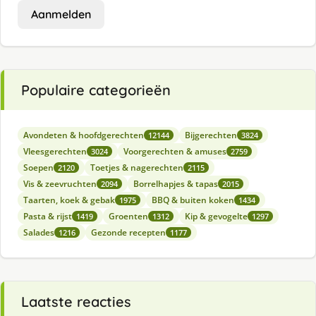
Aanmelden
Populaire categorieën
Avondeten & hoofdgerechten
Bijgerechten
12144
3824
Vleesgerechten
Voorgerechten & amuses
3024
2759
Soepen
Toetjes & nagerechten
2120
2115
Vis & zeevruchten
Borrelhapjes & tapas
2094
2015
Taarten, koek & gebak
BBQ & buiten koken
1975
1434
Pasta & rijst
Groenten
Kip & gevogelte
1419
1312
1297
Salades
Gezonde recepten
1216
1177
Laatste reacties