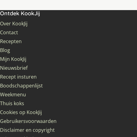
Ontdek KookJij
Over KookJij
Contact
Recepten
Blog
Mijn KookJij
Nieuwsbrief
Recept insturen
Boodschappenlijst
Weekmenu
Thuis koks
Cookies op KookJij
Gebruikersvoorwaarden
Disclaimer en copyright