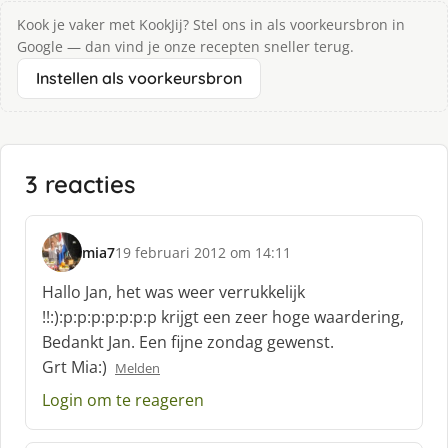
Kook je vaker met KookJij? Stel ons in als voorkeursbron in
Google — dan vind je onze recepten sneller terug.
Instellen als voorkeursbron
3 reacties
mia7
19 februari 2012 om 14:11
s
c
Hallo Jan, het was weer verrukkelijk
h
!!:):p:p:p:p:p:p:p krijgt een zeer hoge waardering,
r
Bedankt Jan. Een fijne zondag gewenst.
e
Grt Mia:)
e
Melden
f
Login om te reageren
: