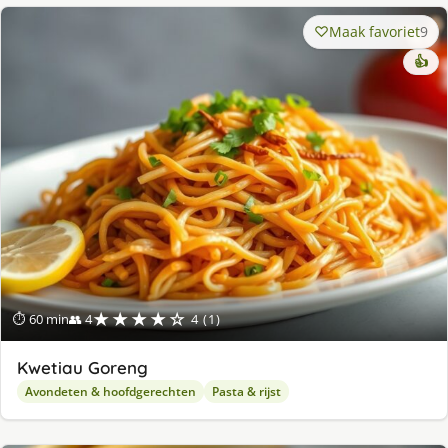
Maak favoriet
9
👍
★★★★☆
⏱ 60 min
👥 4
4 (1)
Kwetiau Goreng
Avondeten & hoofdgerechten
Pasta & rijst