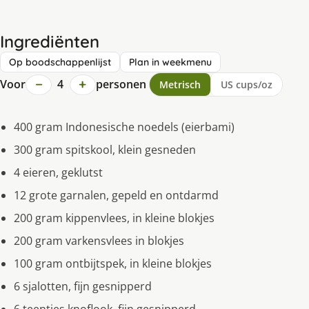
Ingrediënten
Op boodschappenlijst
Plan in weekmenu
−
+
Voor
4
personen
Metrisch
US cups/oz
400 gram Indonesische noedels (eierbami)
300 gram spitskool, klein gesneden
4 eieren, geklutst
12 grote garnalen, gepeld en ontdarmd
200 gram kippenvlees, in kleine blokjes
200 gram varkensvlees in blokjes
100 gram ontbijtspek, in kleine blokjes
6 sjalotten, fijn gesnipperd