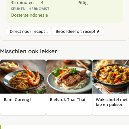
45 minuten
4
Pittig
KEUKEN
HERKOMST
Oosterse
Indonesie
Direct naar recept ↓
Beoordeel dit recept ★
Misschien ook lekker
Bami Goreng II
Biefstuk Thai-Thai
Wokschotel met
kip en paksoi