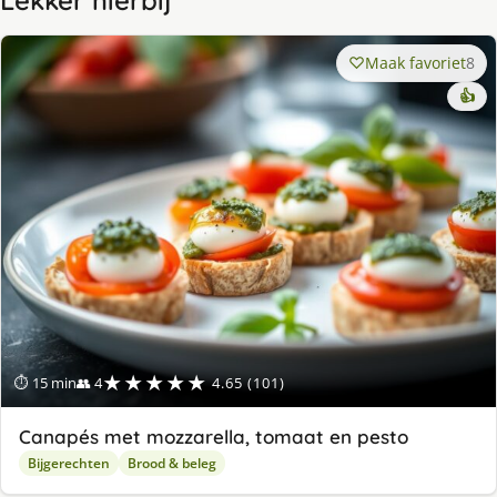
Lekker hierbij
Maak favoriet
8
👍
★★★★★
⏱ 15 min
👥 4
4.65 (101)
Canapés met mozzarella, tomaat en pesto
Bijgerechten
Brood & beleg