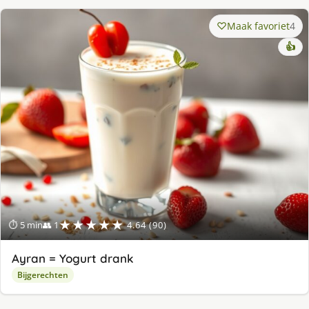
Maak favoriet
4
👍
★★★★★
⏱ 5 min
👥 1
4.64 (90)
Ayran = Yogurt drank
Bijgerechten