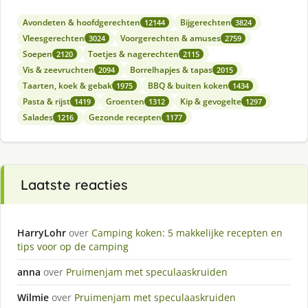
Avondeten & hoofdgerechten
Bijgerechten
12144
3824
Vleesgerechten
Voorgerechten & amuses
3024
2759
Soepen
Toetjes & nagerechten
2120
2115
Vis & zeevruchten
Borrelhapjes & tapas
2094
2015
Taarten, koek & gebak
BBQ & buiten koken
1975
1434
Pasta & rijst
Groenten
Kip & gevogelte
1419
1312
1297
Salades
Gezonde recepten
1216
1177
Laatste reacties
HarryLohr
over
Camping koken: 5 makkelijke recepten en
tips voor op de camping
anna
over
Pruimenjam met speculaaskruiden
Wilmie
over
Pruimenjam met speculaaskruiden