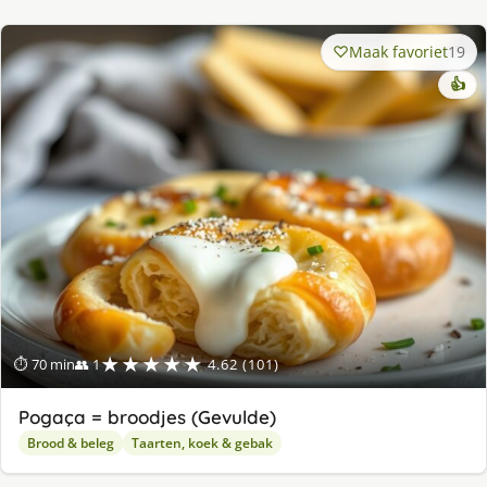
Maak favoriet
19
👍
★★★★★
⏱ 70 min
👥 1
4.62 (101)
Pogaça = broodjes (Gevulde)
Brood & beleg
Taarten, koek & gebak