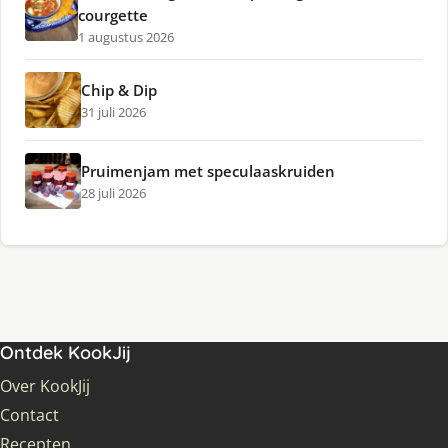
courgette
1 augustus 2026
Chip & Dip
31 juli 2026
Pruimenjam met speculaaskruiden
28 juli 2026
Ontdek KookJij
Over KookJij
Contact
Recepten