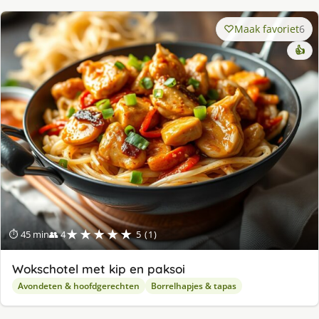
Maak favoriet
6
👍
★★★★★
⏱ 45 min
👥 4
5 (1)
Wokschotel met kip en paksoi
Avondeten & hoofdgerechten
Borrelhapjes & tapas