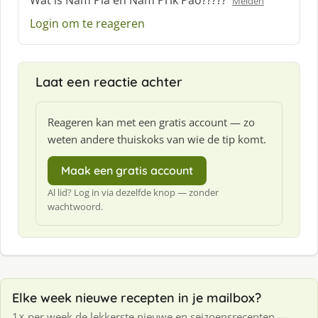
Wat is Nam Pla en Nam Prik Pao?????
Melden
h
Login om te reageren
r
e
e
f
Laat een reactie achter
:
Reageren kan met een gratis account — zo
weten andere thuiskoks van wie de tip komt.
Maak een gratis account
Al lid? Log in via dezelfde knop — zonder
wachtwoord.
Elke week nieuwe recepten in je mailbox?
1× per week de lekkerste nieuwe en seizoensrecepten —