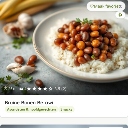
Maak favoriet
0
👍
★★★★☆
⏱ 25 min
👥 4
3.5 (2)
Bruine Bonen Betawi
Avondeten & hoofdgerechten
Snacks