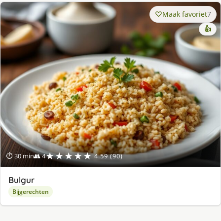
Maak favoriet
7
👍
★★★★★
⏱ 30 min
👥 4
4.59 (90)
Bulgur
Bijgerechten