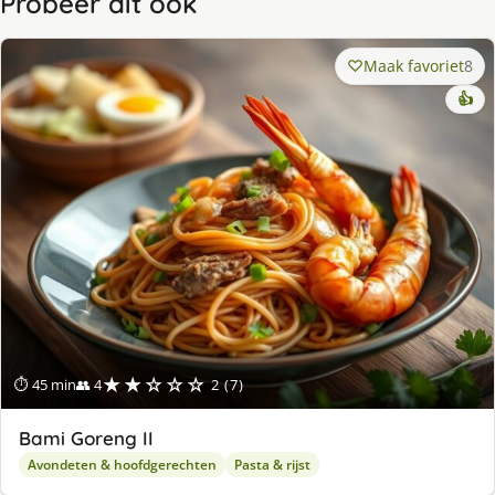
Probeer dit ook
Maak favoriet
8
👍
★★☆☆☆
⏱ 45 min
👥 4
2 (7)
Bami Goreng II
Avondeten & hoofdgerechten
Pasta & rijst