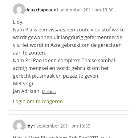
deuxchapeaux
1 september 2011 om 13:30
s
c
Lidy,
h
Nam Pla is een vissaus,een zoute vloeistof welke
r
wordt gewonnen uit langdurig gefermenteerde
e
vis.Het wordt in Azie gebruikt om de gerechten
e
f
aan te zouten.
:
Nam Pri Pao is een complexe Thaise sambal-
achtig mengsel en wordt gebruikt om het
gerecht pit,smaak en pizzaz te geven.
Met vr.gr.
Jan Adriaan
Melden
Login om te reageren
lidy
1 september 2011 om 10:55
s
c