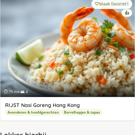
Maak favoriet
1
👍
⏱ 75 min
👥 4
RIJST Nasi Goreng Hong Kong
Avondeten & hoofdgerechten
Borrelhapjes & tapas