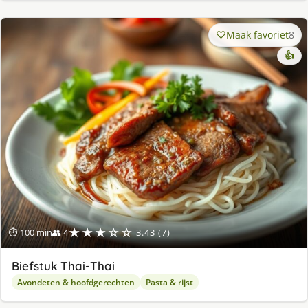
Maak favoriet
8
👍
★★★☆☆
⏱ 100 min
👥 4
3.43 (7)
Biefstuk Thai-Thai
Avondeten & hoofdgerechten
Pasta & rijst