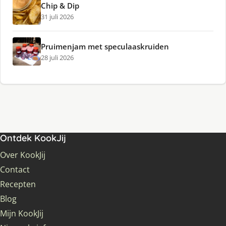
Chip & Dip
31 juli 2026
Pruimenjam met speculaaskruiden
28 juli 2026
Ontdek KookJij
Over KookJij
Contact
Recepten
Blog
Mijn KookJij