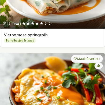
★★★★★
⏱ 15 min
👥 8
5 (2)
Vietnamese springrolls
Borrelhapjes & tapas
Maak favoriet
7
👍