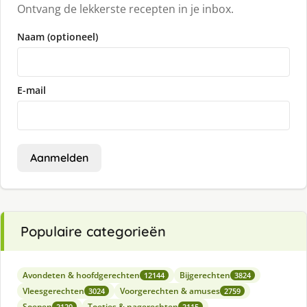
Ontvang de lekkerste recepten in je inbox.
Naam (optioneel)
E-mail
Aanmelden
Populaire categorieën
Avondeten & hoofdgerechten
Bijgerechten
12144
3824
Vleesgerechten
Voorgerechten & amuses
3024
2759
Soepen
Toetjes & nagerechten
2120
2115