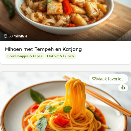
⏱ 60 min
👥 4
Mihoen met Tempeh en Katjang
Borrelhapjes & tapas
Ontbijt & Lunch
Maak favoriet
1
👍