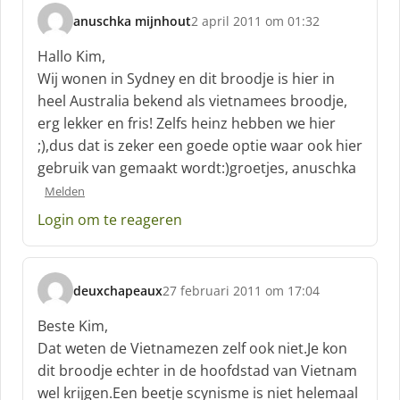
anuschka mijnhout
2 april 2011 om 01:32
s
c
Hallo Kim,
h
Wij wonen in Sydney en dit broodje is hier in
r
heel Australia bekend als vietnamees broodje,
e
erg lekker en fris! Zelfs heinz hebben we hier
e
f
;),dus dat is zeker een goede optie waar ook hier
:
gebruik van gemaakt wordt:)groetjes, anuschka
Melden
Login om te reageren
deuxchapeaux
27 februari 2011 om 17:04
s
c
Beste Kim,
h
Dat weten de Vietnamezen zelf ook niet.Je kon
r
dit broodje echter in de hoofdstad van Vietnam
e
wel krijgen.Een beetje scynisme is niet helemaal
e