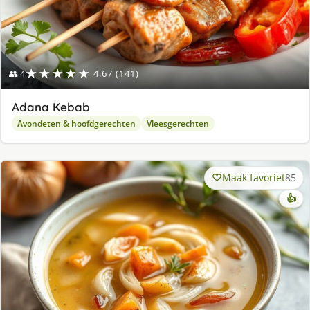
★★★★★
👥 4
4.67 (141)
Adana Kebab
Avondeten & hoofdgerechten
Vleesgerechten
Maak favoriet
85
👍