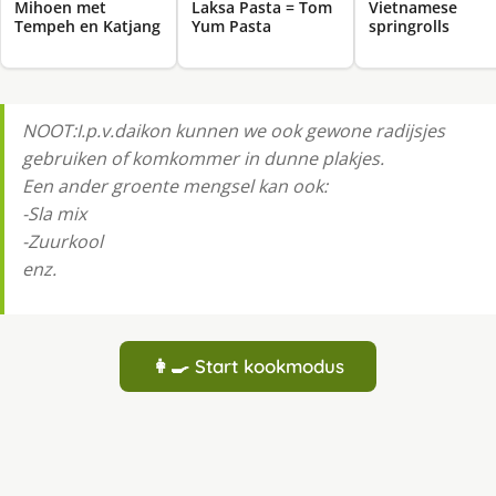
Mihoen met
Laksa Pasta = Tom
Vietnamese
Tempeh en Katjang
Yum Pasta
springrolls
NOOT:I.p.v.daikon kunnen we ook gewone radijsjes
gebruiken of komkommer in dunne plakjes.
Een ander groente mengsel kan ook:
-Sla mix
-Zuurkool
enz.
👩‍🍳 Start kookmodus