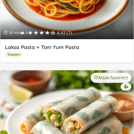
★★★★☆
⏱ 30 min
👥 4
4.43 (7)
Laksa Pasta = Tom Yum Pasta
Soepen
Maak favoriet
3
👍