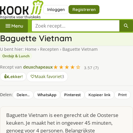
Inloggen
Registreren
Zoek een recept
Menu
Baguette Vietnam
U bent hier:
Home
›
Recepten
›
Baguette Vietnam
Ontbijt & Lunch
★★★★☆
Recept van
deuxchapeaux
3.57 (7)
Maak favoriet
3
👍
Lekker!
Delen:
WhatsApp
Pinterest
Delen…
Kopieer link
Print
Baguette Vietnam is een gerecht uit de Oosterse
keuken. Je maakt het in ongeveer 45 minuten,
genoeg voor 4 personen. Belangrijkste