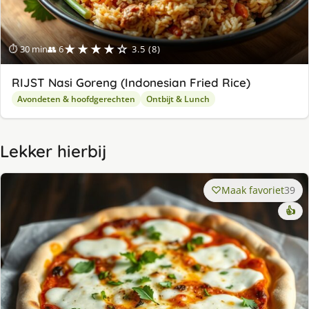
★★★★☆
⏱ 30 min
👥 6
3.5 (8)
RIJST Nasi Goreng (Indonesian Fried Rice)
Avondeten & hoofdgerechten
Ontbijt & Lunch
Lekker hierbij
Maak favoriet
39
👍