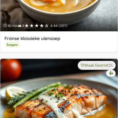
★★★★☆
⏱ 60 min
👥 6
4.44 (207)
Franse klassieke uiensoep
Soepen
Maak favoriet
25
👍