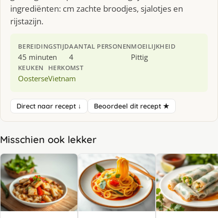
ingrediënten: cm zachte broodjes, sjalotjes en
rijstazijn.
BEREIDINGSTIJD
AANTAL PERSONEN
MOEILIJKHEID
45 minuten
4
Pittig
KEUKEN
HERKOMST
Oosterse
Vietnam
Direct naar recept ↓
Beoordeel dit recept ★
Misschien ook lekker