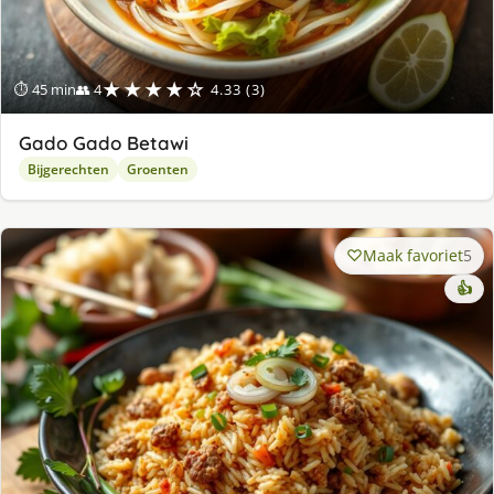
★★★★☆
⏱ 45 min
👥 4
4.33 (3)
Gado Gado Betawi
Bijgerechten
Groenten
Maak favoriet
5
👍