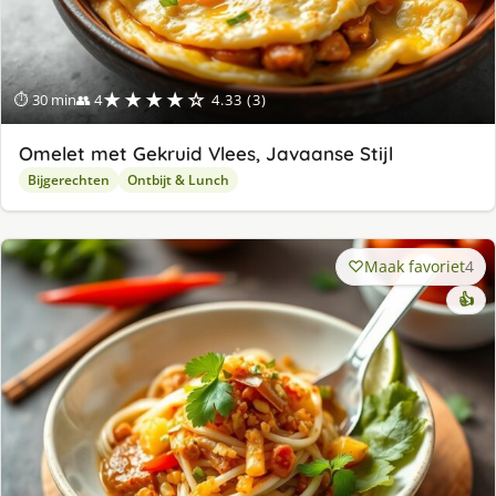
★★★★☆
⏱ 30 min
👥 4
4.33 (3)
Omelet met Gekruid Vlees, Javaanse Stijl
Bijgerechten
Ontbijt & Lunch
Maak favoriet
4
👍