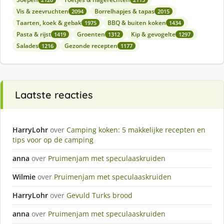
Vis & zeevruchten
Borrelhapjes & tapas
2094
2015
Taarten, koek & gebak
BBQ & buiten koken
1975
1434
Pasta & rijst
Groenten
Kip & gevogelte
1419
1312
1297
Salades
Gezonde recepten
1216
1177
Laatste reacties
HarryLohr
over
Camping koken: 5 makkelijke recepten en
tips voor op de camping
anna
over
Pruimenjam met speculaaskruiden
Wilmie
over
Pruimenjam met speculaaskruiden
HarryLohr
over
Gevuld Turks brood
anna
over
Pruimenjam met speculaaskruiden