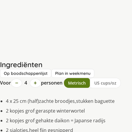
Ingrediënten
Op boodschappenlijst
Plan in weekmenu
−
+
Voor
4
personen
Metrisch
US cups/oz
4 x 25 cm (half)zachte broodjes,stukken baguette
2 kopjes grof geraspte winterwortel
2 kopjes grof gehakte daikon = Japanse radijs
2 sjalotjes,heel fijn gesnipperd