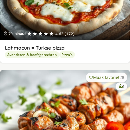
★★★★★
⏱ 70 min
👥 1
4.63 (172)
Lahmacun = Turkse pizza
Avondeten & hoofdgerechten
Pizza's
Maak favoriet
28
ke
👍
1
lek
ge