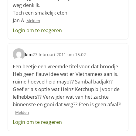
f
weg denk ik.
:
Toch een smakelijk eten.
Jan A
Melden
Login om te reageren
kim
27 februari 2011 om 15:02
s
c
Een beetje een vreemde titel voor dat broodje.
h
Heb geen flauw idee wat er Vietnamees aan is..
r
ruime hoeveelheid mayo?? Sambal badjak??
e
Geef er als optie wat Heinz Ketchup bij voor de
e
f
lefhebbers?? Verwijder wat van het zachte
:
binnenste en gooi dat weg?? Eten is geen afval?!
Melden
Login om te reageren