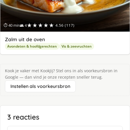
★★★★★
⏱ 40 min
👥 4
4.56 (117)
Zalm uit de oven
Avondeten & hoofdgerechten
Vis & zeevruchten
Kook je vaker met KookJij? Stel ons in als voorkeursbron in
Google — dan vind je onze recepten sneller terug.
Instellen als voorkeursbron
3 reacties